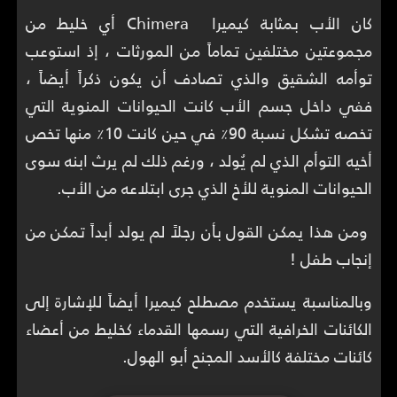
كان الأب بمثابة كيميرا Chimera أي خليط من
مجموعتين مختلفين تماماً من المورثات ، إذ استوعب
توأمه الشقيق والذي تصادف أن يكون ذكراً أيضاً ،
ففي داخل جسم الأب كانت الحيوانات المنوية التي
تخصه تشكل نسبة 90٪ في حين كانت 10٪ منها تخص
أخيه التوأم الذي لم يُولد ، ورغم ذلك لم يرث ابنه سوى
الحيوانات المنوية للأخ الذي جرى ابتلاعه من الأب.
ومن هذا يمكن القول بأن رجلاً لم يولد أبداً تمكن من
إنجاب طفل !
وبالمناسبة يستخدم مصطلح كيميرا أيضاً للإشارة إلى
الكائنات الخرافية التي رسمها القدماء كخليط من أعضاء
كائنات مختلفة كالأسد المجنح أبو الهول.