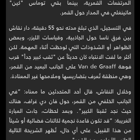
المرتفعات القمرية، بينما بقي توماس "كين"
ماتينغلي في المدار حول القمر.
في التسجيل، الذي تبلغ مدته نحو 55 دقيقة، دار نقاش
بين فرق ناسا حول الجاذبية، وقياسات الليزر، وبعض
الظواهر أو الشذوذات التي لوحظت أثناء المهمة. لكن
أكثر ما لفت الانتباه كان حديثاً عن "ثقب كبير جداً" قرب
فوهة Van de Graaff على الجانب البعيد من القمر،
وهي منطقة تُعرف بتضاريسها وملامحها غير المعتادة.
وخلال النقاش، قال أحد المتحدثين ما معناه: “في
الجانب الخلفي من القمر، حول فان دي غراف، هناك
حيث نجد ثقبنا الكبير". وبعد لحظات، جاءت العبارة
الغريبة: “قد تكون قاعدة نجمية لكائنات فضائية أو شيئاً
من هذا القبيل. على أي حال، تُظهر الشريحة التالية
الجانب الأمامي من القمر".