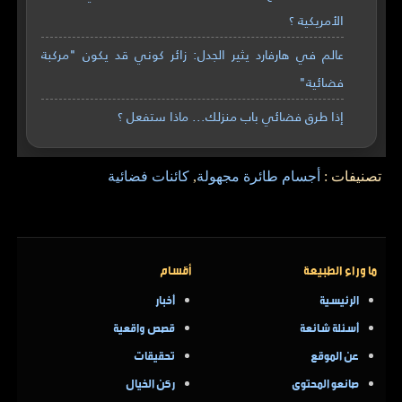
الأمريكية ؟
عالم في هارفارد يثير الجدل: زائر كوني قد يكون "مركبة
فضائية"
إذا طرق فضائي باب منزلك... ماذا ستفعل ؟
تصنيفات :
أجسام طائرة مجهولة
,
كائنات فضائية
ما وراء الطبيعة
أقسام
الرئيسية
أخبار
أسئلة شائعة
قصص واقعية
عن الموقع
تحقيقات
صانعو المحتوى
ركن الخيال