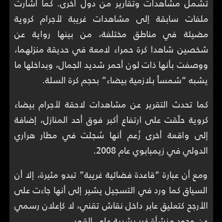
تشمل مشاهدات وتقارير من دول أخرى. كما أشارت
ملفات سابقة إلى مشاهدات غريبة لأجرام كروية
مضيئة في مناطق مختلفة، من بينها رواية عن
شخصين شاهدا كرة حمراء لامعة في حديقة منزلهما،
ووصفت بأنها ذات لون أحمر شديد الجمال، وبداخلها ما
يشبه “شمساً بلازمية بيضاء” بحجم كرة السلة.
كما تحدث التقرير عن مشاهدات لاحقة لأجرام بيضاء
كروية حلّقت على ارتفاع أكبر فوق أحد المنازل، إضافة
إلى واقعة أخرى زُعم أنها سُجلت في مطار هراري
الدولي في زيمبابوي عام 2008.
ومع أن عبارة “قاعدة فضائية غريبة” تبدو مثيرة، إلا أن
السياق كما ورد في التسجيل يشير إلى أنها جاءت على
الأرجح كتعليق عابر داخل نقاش تقني، لا كإعلان رسمي
عن وجود منشأة غير بشرية على القمر.