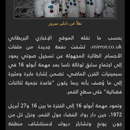
نقلاً عن دايلي ميرور
بحسب ما نقله الموقع الإخباري البريطاني
mirror.co.uk، كشفت دفعة جديدة من ملفات
الأجسام الطائرة المجهولة عن تسجيل صوتي يعود
إلى اجتماع سابق لوكالة ناسا بعد مهمة أبولو 16 في
سبعينيات القرن الماضي، تضمن إشارة عابرة ومثيرة
إلى ما وُصف بأنه ربما يكون "قاعدة نجمية لكائنات
فضائية" على سطح القمر.
وتعود مهمة أبولو 16 إلى الفترة ما بين 16 و27 أبريل
1972، حين دار رواد الفضاء حول القمر، ونزل كل من
جون يونغ وتشارلز ديوك لاستكشاف منطقة