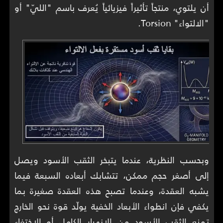
أن يلتوي، منتجاً تأثيراً فيزيائياً يُعرف باسم "الليّ" أو
"الالتواء" Torsion.
وبحسب النظرية، عندما يتبخر الثقب الأسود ويصل
إلى أصغر حجم ممكن، تتشابك أبعاده السبعة فيما
يشبه العقدة، وعندما تصبح هذه العقدة صغيرة بما
يكفي فإن انطواء الأبعاد الخفية يولّد قوة نحو الخارج
تمنع الثقب الأسود من الانهيار الكامل أو الاختفاء