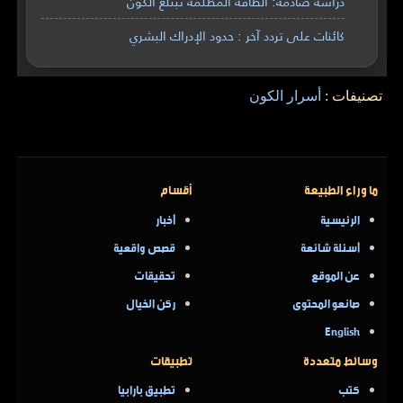
دراسة صادمة: الطاقة المظلمة تبتلع الكون
كائنات على تردد آخر : حدود الإدراك البشري
تصنيفات :
أسرار الكون
ما وراء الطبيعة
أقسام
الرئيسية
أخبار
أسئلة شائعة
قصص واقعية
عن الموقع
تحقيقات
صانعو المحتوى
ركن الخيال
English
وسائط متعددة
تطبيقات
كتب
تطبيق بارابيا