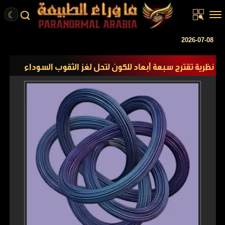
☾
الرئيسية
2026-07-08
مقالات
نظرية تقترح سبعة أبعاد للكون لتحل لغز الثقوب السوداء
قصص واقعية
أخبار
تحقيقات
ركن الخيال
كتب
عن الموقع
ENGLISH