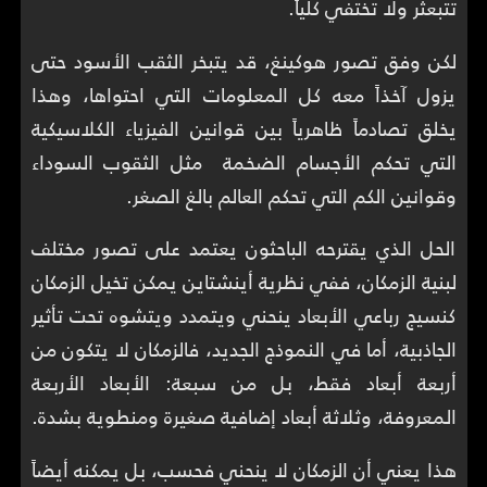
تتبعثر ولا تختفي كلياً.
لكن وفق تصور هوكينغ، قد يتبخر الثقب الأسود حتى
يزول آخذاً معه كل المعلومات التي احتواها، وهذا
يخلق تصادماً ظاهرياً بين قوانين الفيزياء الكلاسيكية
التي تحكم الأجسام الضخمة مثل الثقوب السوداء
وقوانين الكم التي تحكم العالم بالغ الصغر.
الحل الذي يقترحه الباحثون يعتمد على تصور مختلف
لبنية الزمكان، ففي نظرية أينشتاين يمكن تخيل الزمكان
كنسيج رباعي الأبعاد ينحني ويتمدد ويتشوه تحت تأثير
الجاذبية، أما في النموذج الجديد، فالزمكان لا يتكون من
أربعة أبعاد فقط، بل من سبعة: الأبعاد الأربعة
المعروفة، وثلاثة أبعاد إضافية صغيرة ومنطوية بشدة.
هذا يعني أن الزمكان لا ينحني فحسب، بل يمكنه أيضاً