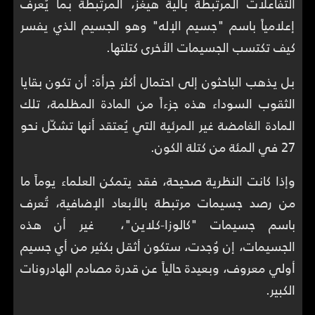
التفاعلات المرتبطة بآلية هيغز، المرتبطة بما يُعرف
إعلامياً باسم "جسيم الإله" وهو الجسيم الذي يفسر
كيف تكتسب الجسيمات الأخرى كتلتها.
بل يذهب الباحثون إلى احتمال أكثر جرأة: أن تكون بقايا
الثقوب السوداء هذه جزءاً من المادة المظلمة، تلك
المادة الغامضة غير المرئية التي يُعتقد أنها تشكّل نحو
27 في المئة من كتلة الكون.
وإذا كانت النظرية صحيحة، فقد يتمكن العلماء يوماً ما
من رصد جسيمات مرتبطة بالأبعاد الإضافية، تُعرف
باسم جسيمات "كالوزا-كلاين"، غير أن هذه
الجسيمات، إن وُجدت، ستكون أثقل بكثير من أي جسيم
أولي معروف، وبعيدة حالياً عن قدرة مصادم الهادرونات
الكبير.