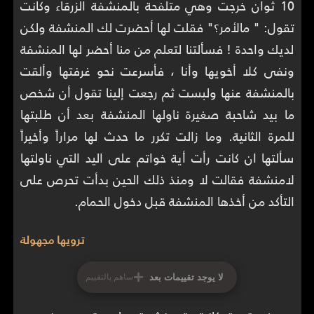
10 ثوان خرجت وهي متلفحة بالمنشفة الزرقاء وكانت
تقول: " مالأمر؟" فقلت لها أحضرت لك المنشفة ولكن
لديك واحدة ! فسألتنا لتعلم من منا أحضر لها المنشفة
ونفى كلا أخويها وأنا ، فأسرعت نحو غرفتها وألقت
بالمنشفة عنها ولبست ثم رجعت إلينا تقول أن شخص
ما بيد شاحبة صغيرة ناولها المنشفة بعد أن طلبتها
للمرة الثانية. وما زالت تكرر ما حدث لها مراراً وأخيراً
سألتها ان كانت رأت أية خواتم على اليد التي ناولتها
لامنشفة فقالت لا ومنذ ذلك الحين بدأت تحرص على
التأكد من أخذها المنشفة قبل دخول الحمام.
ترويها مجهولة
+
لا يوجد تقييمات بعد
ساهم بالتقييم