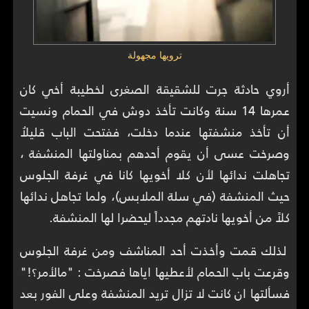
ترويها مجهولة
أروي حادثة جرت للشقيقة الصغرى لخطيبة أخي كان
عمرها 14 سنة وكانت تأخذ دوش في الحمام ونسيت
أن تأخذ منشفتها عندما دخلت، ففتحت الباب قليلاُ
وصرخت عسى أن يقوم أحدهم بمناولتها المنشفة ،
تجاهلت ندائها لأن كلا أخويها كانا في غرفة الجلوس
حيث المنشفة (في سلة الملابس)، ولما تجاهل ندائها
كلاً من أخويها نادتهم مجدداً ليحضرا لها المنشفة.
لذلك قمت وأخذت أحد المناشف ومن غرفة الجلوس
وقرعت باب الحمام لأعطيها اياها فصرخت : "مالأمر؟!"
فسألتها ان كانت لا تزال تريد المنشفة وعلى الفور بعد