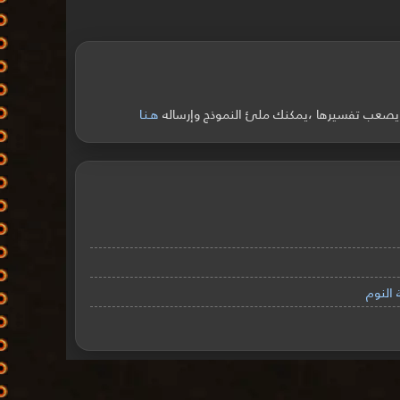
ً ويصعب تفسيرها ،يمكنك ملئ النموذج وإرساله
هـنـا
النوم