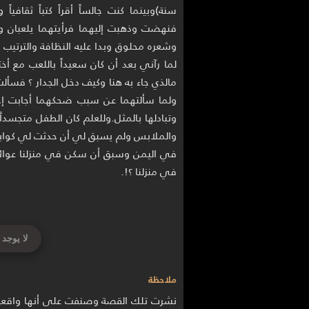
سنة)وبينما كنت جالساً أقراً كتباً ثقا
فنهضت وذهبت إليهما فرأيتهما يلعبان ولك
وشعره محلوق وبدا عليه النظافة والترتيب ، 
لما رآني بعد أن كان سعيداً باللعب مع أخت
مالذي جاء به هنا وكيف دخل الجدار ؟ فسألت
ولما سألتهما عن سبب ضحكهما أجابت إحد
وتبادلها بالمثل.وللعلم كان الطفل متجسد
والملابس ولم يسبق لي أن حدثت لي كوا
في اليمن وسبق أن سكن في منزلنا عوائل ك
في منزلنا ؟!.
لا يوجد 
ملاحظة
نشرت تلك القصة وصنفت على أنها واقعية