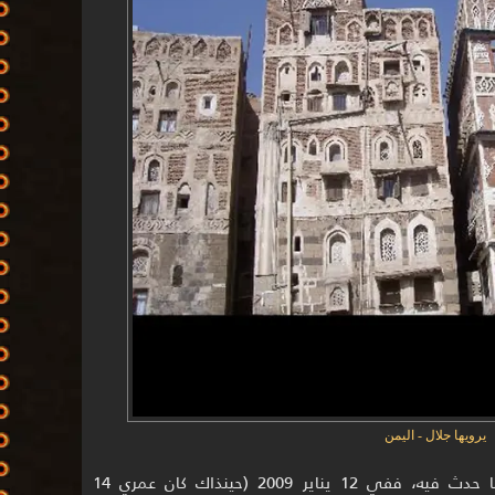
يرويها جلال - اليمن
ما زلت أذكر ذلك اليوم وأجهل تفسير ما حدث فيه، ففي 12 يناير 2009 (حينذاك كان عمري 14