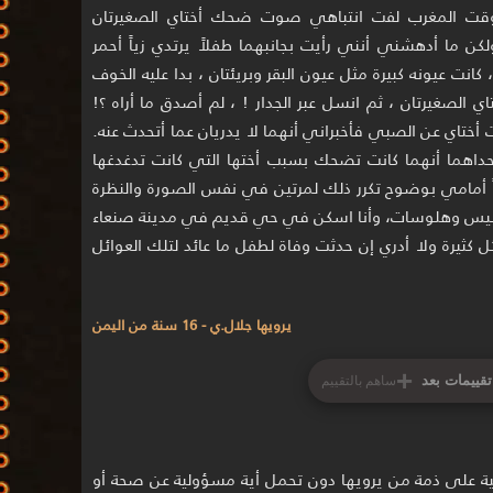
فياً وقت المغرب لفت انتباهي صوت ضحك أختاي الصغيرتان
ن ما أدهشني أنني رأيت بجانبهما طفلاً يرتدي زياً أحمر
كانت عيونه كبيرة مثل عيون البقر وبريئتان ، بدا عليه الخوف
اي الصغيرتان ، ثم انسل عبر الجدار ! ، لم أصدق ما أراه ؟!
 أختاي عن الصبي فأخبراني أنهما لا يدريان عما أتحدث عنه.
اهما أنهما كانت تضحك بسبب أختها التي كانت تدغدغها
اً أمامي بوضوح تكرر ذلك لمرتين في نفس الصورة والنظرة
بيس وهلوسات، وأنا اسكن في حي قديم في مدينة صنعاء
ثيرة ولا أدري إن حدثت وفاة لطفل ما عائد لتلك العوائل
يرويها جلال.ي - 16 سنة من اليمن
+
تقييمات بعد
ساهم بالتقييم
 على ذمة من يرويها دون تحمل أية مسؤولية عن صحة أو