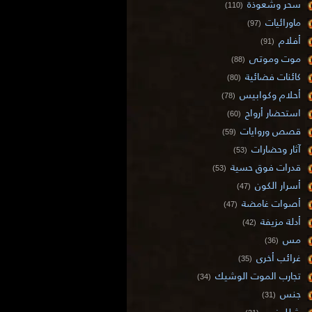
سحر وشعوذة
(110)
ماورائيات
(97)
أفلام
(91)
موت وموتى
(88)
كائنات فضائية
(80)
أحلام وكوابيس
(78)
استحضار أرواح
(60)
قصص وروايات
(59)
آثار وحضارات
(53)
قدرات فوق حسية
(53)
أسرار الكون
(47)
أصوات غامضة
(47)
أدلة مزيفة
(42)
مس
(36)
غرائب أخرى
(35)
تجارب الموت الوشيك
(34)
جنس
(31)
شلل نوم