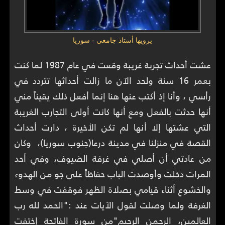
يرويها أستاذ جامعي - سوريا
عشت أحداث تجربة غريبة وقعت في عام 1987 لما كنت
بعمر 16 سنة ولحد الآن ما زالت أحداثها تتردد في
رأسي ، وأنا إذ أكتب عنها هنا إنما أفعل ذلك يقيناً مني
أنها حدثت بالفعل ومع أنها كانت أولى التجارب الغريبة
التي عشتها إلا أنها لم تكن الأخيرة ، دارت أحداث
القصة في منزلنا في مدينة درعا(جنوب سوريا)، وكان
من عادتي أن أصلي في غرفة الضيوف، وفي أحد
المرات دخلت وأوصدت الباب حفاظاً على جو من الهدوء
والخشوع أثناء قيامي بصلاة الظهر فوقفت في وسط
الغرفة ولما وصلت لقول الآيات عند :"الحمد لله رب
العالمين، الرحمن الرحيم"من سورة الفاتحة إختفت