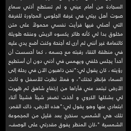
السجادة من أمام عيني و لم تستطع أذني سماع
صوت أهل بيتي في غرفة الجلوس المجاورة للغرفة
التي أصلي فيها فرأيت نفسي محمولاً على متن
مخلوق بدا لي كأنه طائر يكسوه الريش وعنقه طويلة
كالنعامة غير أنني لم أرى له أجنحة وكنت أضع يدي عليه
في منطقة التقاء رقبته مع جسمه ، كما أحسست أن
أحداً يجلس خلفي ويهمس في أذني دون أن أستطيع
رؤيته ، كان يقول لي:"نحن ذاهبون الآن في رحلة إلى
السماء فإنظر تحتك"، و فعلاً نظرت للأسفل و كانت
الأرض تبتعد عني فأراها من إرتفاع شاهق ثم ظهرت
لي بشكلها الكروي و أخذت تصغر شيئاً فشيئاً أثناء
ابتعادي عنها وهو يقول لي:"هذه الأرض، ذاك القمر،
تلك هي الشمس، سنخرج بعد قليل من المجموعة
الشمسية "،كان المنظر يفوق مقدرتي على الوصف،