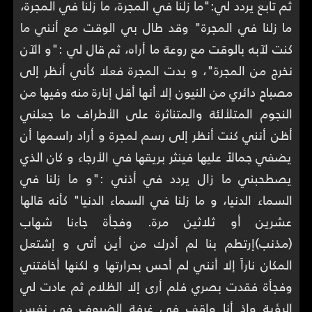
ثم تابع يردد لي:"ما زلنا في المجرة، ما زلنا في المجرة،
ما زلنا في المجرة" وقد طال بي الوقت مع أنني ما
كنت لآبه بالوقت مع روعة ما أراه، ثم قال لي :"و الآن
نخرج من المجرة"، و بدت المجرة فعلا كأني أنظر إلى
مصباح دائري من النيون إلا أنها أقل إنارة منه وفيها من
النجوم المتلألئة والمتناثرة على الأطراف ما جعلني
أظن أنني كنت أنظر إلى رسم لمجرة و أراد راسمها أن
يضفي جمالاً عليها فينثر بريقها في الأرجاء و كان الذي
يصطحبني ما زال يردد في أذني :"و ما زلنا في
السماء الدنيا، و ما زلنا في السماء الدنيا" كأنه قالها
عشرين أو ثلاثين مرة. وفجأة جاءنا شهاب
(مذنب)إرتطم بنا لم أدرك من أين أتى و إشتعل
المكان ناراً إلا أنني لم أحس بحرارتها و لكنها أخافتني
وفجأة فقدت بصري فلم أرى إلا الظلام ثم عادت لي
الرؤية وإذ أنا واقف في غرفة الضيوف في نفس