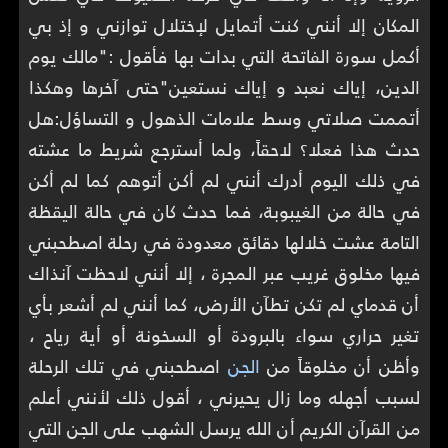
المكان إلا أنني كنت أتمايل لإختلال توازني و إذ بي
أكمل سورة الفاتحة التي بدات بها فأقول :"مالك يوم
الدين، إياك نعبد و إياك نستعين"حتى آخرها وهكذا
أتممت صلاتي وسط علامات الذهول و التساؤل:هل
حدث هذا فعلا؟ لاحقاً، ولما أسترجع شريط ما عشته
في ذلك اليوم أدرك أنني لم أكن أتوهم كما لم أكن
في حالة من الغيبوبة، فما حدث كان في حالة اليقظة
التامة عشت خلالها دقائق معدودة في رحلة اصطحبني
فيها مخلوق غريب عبر المجرة ، إلا أنني لاحظت آنذاك
أن قدماي لم تكن تطآن الأرض، كما أنني لم أشعر بأي
تغير حراري سواء بالبرودة أو السخونة أو أية رياح ،
وأظن أن مخلوقاً من
الجن
اصطحبني في تلك الرحلة
لسبب أجهله وما زال يحيرني ، أقول ذلك لأنني أعلم
من القرآن الكريم أن الله يرسل الشهب على الجن التي