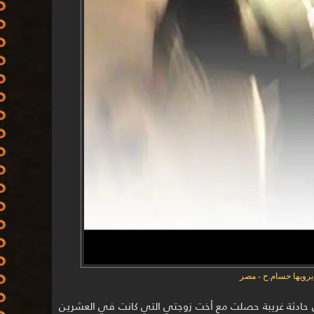
يرويها حسام.ح - مصر
ادثة غريبة حصلت مع أخت زوجتي التي كانت في العشرين