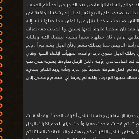
د حوالي الساعة الرابعة من بعد الظهر من أحد أيام الصيف،
بدأت بالصعود على الدرج لكي تصل إلى شقتنا الواقعة في
الثاني صادفت شخصاً ينزل من الأعلى مما جعلها تنتبه إليه
فقد كان شخصاً مألوفاً لديها وسبق لها الحديث معه لمرات
الرابع ، كان مظهره مميزاً بلحيته البيضاء الكثة وجلبابه
 رأسه الابيض مما يجعلك تشعر وكأن الرجل يشع نوراً ، ولم
وذلك الرجل سوى درجة واحدة، فتهيأت لإلقاء التحية وهي
 كما اعتادت لدى رؤيته ، لكن الرجل تجاوزها بسرعة على نحو
دة ثم أكمل هبوطه مسرعاً عبر الدرج وكأنه يريد اللحاق بشيء
إهماله تحيتها الودودة ولكنه لم يعرها أي إهتمام ومضى إلى
جرة الإستقبال وجلسنا نتبادل أطراف الحديث وفجأة قالت
 "، ثم قصت ماحدث معها وأبدت حزنها لعدم اكتراث الرجل
نا و زوجتي نتبادل النظرات في دهشة وقد انعقدت السنتنا ثم