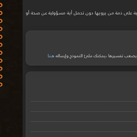
 على ذمة من يرويها دون تحمل أية مسؤولية عن صحة أو
ً ويصعب تفسيرها ،يمكنك ملئ النموذج وإرساله
هـنـا