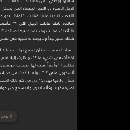
سألتها زوجتي "من قابلت؟" ، فقالت :"ج
الرجل العجوز ذو اللحية البيضاء الذي يسك
التعجب البادية علينا فقالت :"لماذا يبدو
متاكدة بانك قابلت الرجل الآن ؟" فأقس
بالتأكيد"، فقالت وقد نفذ صبرها صائحة:"ل
شكله مميز جداً ولايوجد له شبيه فى نفس الط
-
ساد الصمت المكان لبضع ثوان فيما كنا ن
اخطأت فى شيء ما ؟"، ونظرت إلينا فلم ت
تتكلموا "وأخيراً قلت لها بصوت مرتعش
أتسخرون مني ؟!" ، ولما تأكدت من جدية و
تسأل وكأنها تهذي:"إذن من هو ذلك الشخص 
تصرفه غريباً وكأنه لايرى ولايسمع من حوله
لا يوجد 