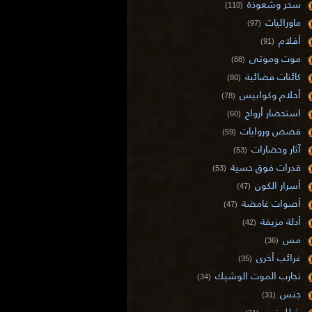
سحر وشعوذة
(110)
ماورائيات
(97)
أفلام
(91)
موت وموتى
(88)
كائنات فضائية
(80)
أحلام وكوابيس
(78)
استحضار أرواح
(60)
قصص وروايات
(59)
آثار وحضارات
(53)
قدرات فوق حسية
(53)
أسرار الكون
(47)
أصوات غامضة
(47)
أدلة مزيفة
(42)
مس
(36)
غرائب أخرى
(35)
تجارب الموت الوشيك
(34)
جنس
(31)
شلل نوم