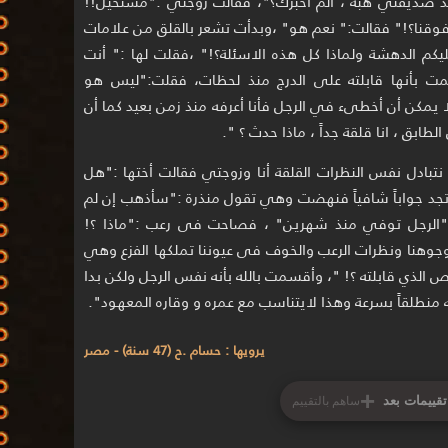
د صديقتي هبة ، ألم أخبرك؟"، فقالت زوجتي :"مستحيل!!
ن فوقنا؟!" فقالت:" نعم هو" ،وبدأت تشعر بالقلق من علامات
 عليكم الدهشة ولماذا كل هذه الاسئلة؟!" ،فقلت لها :" أنت
مت بأنها قابلته على الدرج منذ لحظات، فقلت:"ليس هو
ا يمكن أن أخطىء في الرجل فأنا أعرفه منذ زمن بعيد كما أن
ابق ، انا قلقة جداً ، ماذا حدث ؟ ".
تبادل نفس النظرات القلقة أنا وزوجتي فقالت أختها :"هل
جد جواباً شافياً فنهضت وهي تقول منذرة :"سأذهب إن لم
:"الرجل توفي منذ شهرين" ، فصاحت فى رعب :"ماذا ؟!
جوهنا ونظرات الرعب والخوف فى عيوننا تملكها الفزع وهي
الذي قابلته ؟! "، وأقسمت بالله بأنه نفس الرجل ولكن بدا
 منطلقاً بسرعة وهذا لايتناسب مع عمره و وقاره المعهود".
يرويها : حسام .ح (47 سنة) - مصر
+
تقييمات بعد
ساهم بالتقييم