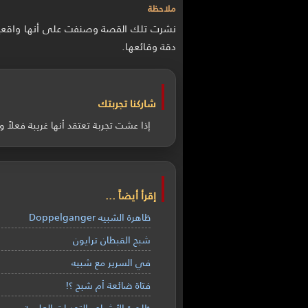
ملاحظة
نشرت تلك القصة وصنفت على أنها واقعية
دقة وقائعها.
شاركنا تجربتك
إذا عشت تجربة تعتقد أنها غريبة فعلا
إقرأ أيضاً ...
ظاهرة الشبيه Doppelganger
شبح القبطان ترايون
في السرير مع شبيه
فتاة ضائعة أم شبح ؟!
ظاهرة الأشباح والتحديات العلمية