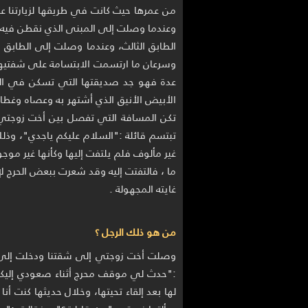
من عمرها حيث كانت في طريقها لزيارتنا عن
وعندما وصلت إلى المبنى الذي نقطن فيه 
الطابق الثالث، وعندما وصلت إلى الطابق 
وسرعان ما ارتسمت الابتسامة على شفتيها 
عدة فهو جد صديقتها التي تسكن في الطابق 
الأبيض الأنيق الذي أشتهر به وعصاه وغطاء
تكن المسافة التي تفصل بين أخت زوجتي 
تبتسم قائلة :"السلام عليكم ياجدي"، وذلك
غير مألوف فلم يلتفت إليها وكأنها غير موجو
ما ، فالتفتت إليه وقد شعرت ببعض الحرج ل
غايته المجهولة .
من هو ذلك الرجل ؟
وصلت أخت زوجتي إلى شقتنا ودخلت إلى ح
:"حدث لي موقف محرج أثناء صعودي إليكم
لها بعد إلقاء تحيتها، وخلال حديثها كنت أ