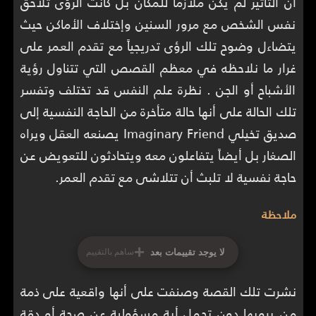
أن التأثير لم يكن ملازماً للمكان بل كانت الرؤى تلاحق
نفس الشخص مع مرور السنين وإختلاف الأماكن حيث
يتضاءل وضوح تلك الرؤى تدريجياً مع تقدم العمر على
غرار ما نلاحظه في معظم القصص التي تتناول رؤية
الأشباح أو الجن . نظرة علم النفس قد تختلف وتفسر
تلك الحالة على أنها حالة متأخرة من الحاجة النفسية إلى
صديق تخيلي Imaginary Friend يصنعه العقل ويراه
الصغار بل أيضاً يتفاعلون معه ويتحادثون للتعويض عن
حاجة نفسية لا تلبث أن تتلاشى مع تقدم العمر.
ملاحظة
+
لا يوجد تقييمات بعد
ساهم بالتقييم
نشرت تلك القصة وصنفت على أنها واقعية على ذمة
من يرويها دون تحمل أية مسؤولية عن صحة أو دقة