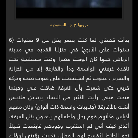
ترويها ج.ع - السعودية
بدأت قصتي لما كنت بعمر يقل عن 9 سنوات (6
سنوات على الأرجح) في منزلنا القديم في مدينة
الرياض حينها كان الوقت عصراً وكنت مستلقية تحت
نافذة غرفتي الواسعة جداً والفارغة إلا من الخزانة
والسرير ، غفوت ثم استيقظت على صوت ضجة وحركة
قربي حتى شعرت بأن الغرفة ضاقت علي وحينما
فتحت عيني رأيت الكثير من النساء يرتدين ملابس
أشبه بالأفارقة (جلابيات واسعة ذات ألوان) وكان معهم
أكياس وكأنهم قوم رحل وأطفالهم يلعبون بكل الغرفة،
أتذكر كيف أني لم استغرب وجودهم فابتعدت قليلاً
نحو الحائط لأفسح لهم المجال، تكررت رؤيتي لهؤلاء