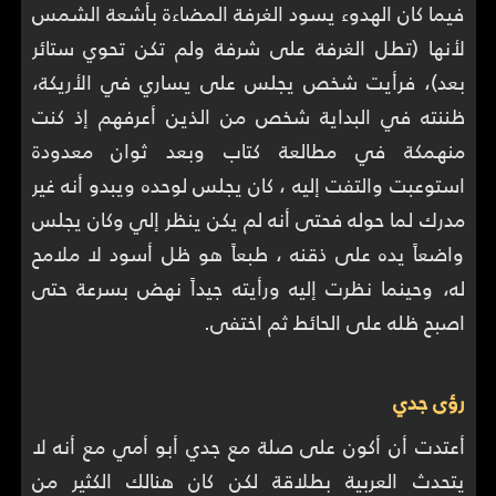
فيما كان الهدوء يسود الغرفة المضاءة بأشعة الشمس
لأنها (تطل الغرفة على شرفة ولم تكن تحوي ستائر
بعد)، فرأيت شخص يجلس على يساري في الأريكة،
ظننته في البداية شخص من الذين أعرفهم إذ كنت
منهمكة في مطالعة كتاب وبعد ثوان معدودة
استوعبت والتفت إليه ، كان يجلس لوحده ويبدو أنه غير
مدرك لما حوله فحتى أنه لم يكن ينظر إلي وكان يجلس
واضعاً يده على ذقنه ، طبعاً هو ظل أسود لا ملامح
له، وحينما نظرت إليه ورأيته جيداً نهض بسرعة حتى
اصبح ظله على الحائط ثم اختفى.
رؤى جدي
أعتدت أن أكون على صلة مع جدي أبو أمي مع أنه لا
يتحدث العربية بطلاقة لكن كان هنالك الكثير من