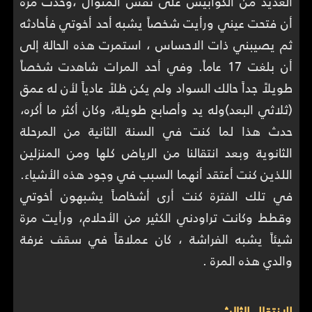
العديد من الكوابيس على نفس المنوال ،وحدث مرة
أن فتحت عيني ورأيت شخصاً يشبه أحد أخوتي فأحادثه
ثم يصيبني ذات الاحساس ، استمرت هذه الحالة إلى
أن بلغت 17 عاماً. وفي أحد المرات شاهدت شخصاً
طويلاً جداً حالك السواد ولم يكن ظلاً عادياً لأن له عمق
(ثلاثي البعد)وله يد وأصابع طويلة، وكان أكثر ما أكره،
حدث هذا لما كنت في السنة الثانية من المرحلة
الثانوية وبعد انتقالنا من الرياض كلها ومن المنزلين
اللذين كنت أعتقد أنهما السبب في وجود هذه الأشياء.
في تلك الفترة كنت أرى أشخاصاً يشبهون أخوتي
وقطط وكانت تراودني الكثير من الأحلام، ورأيت مرة
شيئاً يشبه الفراشة ، كان عملاقاً في سقف غرفة
والدي هذه المرة .
الإنتقال الثالث