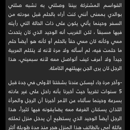
القواسم المشتركة بيننا وصلتي به تشبه صلتي
بوالدي بمعنى أنني كنت أراه بالحلم قبل عودته من
السفر وحينما يأتي يكون على ذات الحالة التي رأيته
فيها مسبقاً ، لكن الغريب أنه الوحيد الذي كان يتحدث
معي وكأنه كان معي حقاً بالحلم أو كأنه هو أيضاً حلم
ما حلمت فيه، لم أسأله ولا مرة لأنه لا يتكلم العربية
جيداً ولا أعرف كيف أتواصل معه لأنه سبعيني، هذا
الرجل كان يرى الجن بهيئتهم الكاملة.
-
وآخر مرة جاء ليسكن عندنا بشقتنا الأولى في جدة قبل
5 سنوات تقريباً حيث أخبرنا بأنه راحل على غير عادته
بسرعة وحينما سألناه عن الأمر أخبرنا أن الرجل والمرأة
اللذان يسكنان الغرفة معه يضايقونه فيها كثيراً، هذا
الرجل أيضاً الوحيد الذي يستطيع أن يدخل منزل تملكه
عائلة أمي بالطائف هذا المنزل هجر منذ مدة طويلة أكثر