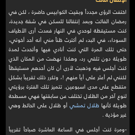
اختفت الرؤى مجدداً وبقيت الكوابيس حاضرة ، لكن في
رمضان الفائت وبعد إنتقالنا للسكن في شقة جديدة،
كنت مستيقظة لوحدي في النهار فعدت أرى الأطياف
السوداء، في البدء لم أكترث ظناً مني أنه أحد أخوتي،
حتى تلك المرة التي كنت أنادي فيها وأتحدث لمدة
طويلة دون تلقي رد، وهكذا نهضت من المكان الذي
كنت أجلس فيه وذهبت لأرى أن كان أحدهم مستيقظاً
لكنني لم أعثر على أياً منهم !، وتكرر ذلك تقريباً بشكل
متقطع على مدى اسبوعين. تتميز تلك الفترة برؤيتي
لنوع آخر من الظلال تختلف عن سابقتها فهي مسطحة
طويلة كأنها
ظلال تمشي
أو ظلال على الحائط وهي
غير مؤذية .
-
ومرة كنت أجلس في الساعة العاشرة صباحاً تقريباً