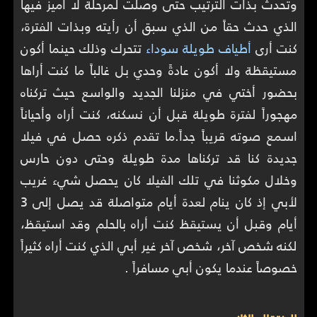
وتحدث بذات الترتيب حتى وصلت لمرحلة لا أميز فيها
الذي حدث حقاً من الذي سبق أن رأيته وبذات الفترة،
كنت أرى
أطياف طويلة سوداء
تتحرك وذلك حينما أكون
مستيقظة ولا أكون عادةً وحدي بل غالباً ما كنت أراها
بحضور أختي في منزلنا الجديد والواسع حيث تركناه
مهجوراً لفترة طويلة قبل أن نسكنه، كنت أراه وأحياناً
اسمع صوته قريباً جداً.ما تقدم ذكره حصل في فيلا
جديدة كنا قد تركناها مدة طويلة وحتى دون حارس
وخلال مكوثنا في تلك الفيلا كان يحصل شيء غريب
لأبي إذ كان ينام لعدة أيام متواصلة قد يصل إلى 3
أيام وقبل أن يستيقظ كنت أراه بالحلم وقد استيقظ،
لكنه شخص آخر، شخص آخر غير أبي الذي كنت أراه كثيراً
خصوصاً عندما يكون أبي مسافراً .