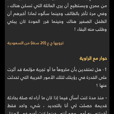
من عمري ويستطيع أن يرى العائلة التي تسكن هناك ،
وفي مرة تأخر بالطائف وحينما سألوه لماذا أخبرهم أن
الطفل الصغير هناك وحينما قرر العودة كان يبكي
وطلب منه البقاء !
ترويها ج.ع (20 سنة) من السعودية
حوار مع الراوية
1- هل تعتقدين بأن مكروهاً ما أو تجربة مؤلمة قد أثرت
على القدرة في رؤيتك لتلك الأمور الغريبة التي تحدثت
عنها ؟
-
منذ مدة كنت أسأل فيما إذا كان ما أراه له صلة بحادثة
قديمة حصلت لي أنا بالتحديد ، شيء واحد فقط
أخبرتني به أمي وهو أنني حينما كنت أحبو في المنزل