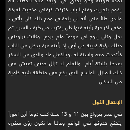
لمدة طويلة وهو يحدق بي، وبعد فترة لاحظت أنه
يقوم بتحريك وفتح الباب فتركت غرفتي وذهبت لغرفة
والدي ظناً مني أنه لن يلحقني ومع ذلك كان يأتي ،
وفي آخر مرة رأيته فيها كان يقترب من طرف السرير ثم
رحل وكان يلوح لي مودعاً ولم يرجع. وكانت تراودني
كذلك رؤية غريبة عن أبي إذ رأيته مرة يدخل من الباب
فأتحدث معه واستقبله ،وبالفعل عاد والدي من السفر
بعدها بثلاثة أيام. وللعلم لا تزال جدتي تعيش في
ذلك المنزل الواسع الذي يقع في منطقة شبه خاوية
من السكان.
الإنتقال الأول
في عمر يترواح بين 11 و 13 سنة كنت دوماً أرى أموراً
يتحثق حدوثها في الواقع وغالباً ما تكون رؤى متكررة