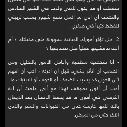
سقطت أو قد يكون لأنني ولدت في الشهر السادس
والنصف أي أني لم أكمل تسع شهور بسبب تربيتي
للقطط كثيراً في صغري.
2- هل تؤثر أمورك الحياتية بسهولة على مخيلتك ؟ أم
أنك تناقشينها عقلياً قبل تصديقها ؟
-
أنا شخصية منطقية وأعامل الأمور بالتحليل ومن
الصعب أن أتأثر بشيء قبل أن أدركه ، أحب أن أفهم
لأن الجهل قد يسبب الضعف أو الخوف أو الارتباك ولا
أحب أن أكون بموقف كهذا مع أني علمت أن آية
الكرسي هي أقوى ما قد يحفظ الانسان بعد الايمان
بالله لأنها حارسة حتى من الحيوانات والبشر والأذى
الآخر حتى من المرض.