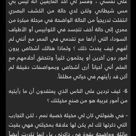
على نفسي ، وفسر لي أحد العارفين أنه ليس بي
مس شيطاني ولكن لدي حالة من الكشف البصري
انتقلت تدريجياً من الحالة الواضحة في مرحلة مبكرة من
عمري إلى حالة أخف تتجسد في الكوابيس أو الأطياف
السوداء التي أراها مع تقدمي في العمر مع أنني لم
أفهم كيف يحدث ذلك ؟ ولماذا هنالك أشخاص يرون
أمور دون آخرين أو يحلمون كثيراً وتتحقق أحلامهم مع
العلم أني أحياناً أرى أشخاص وبمواصفات دقيقة لم
أكن قد رأيتهم في حياتي مطلقاً.
6- كيف تردين على الناس الذي يعتقدون أن ما رأيتيه
من أمور غريبة هو من صنع مخيلتك ؟
-
في طفولتي كان لي مخيلة خصبة نعم ، لكن التجارب
التي ذكرتها لك لم يكن لها علاقة بمخيلتي فهي بقيت
ماثلة وواضحة بقوة في ذاكرتي بل إنها تكررت أيضاً