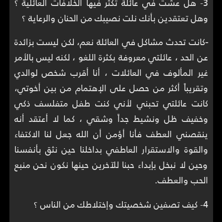
3- هل عشت في عائلة تكثر فيها الخلافات العائلية ؟
وهل تعتقدين بأنك نلت نصيبك من الحنان والرعاية ؟
-
كانت تحدث مشاكل في العائلة نعم، لكن ليست بزائدة
عن الحد ، عائلتي معروفة بكثرة اللغو ، لكنه ليس بالأمر
غير المألوف في العائلات ، أنا أقرب شخص لوالدي
وتقريباً أكثر من حصل على الإهتمام من بين أخوتي،
كانت عائلتي تحبني لأني كنت طفل متفلسف ذكي
وخفيف ظل ونشيط جداً وشقي ، كما لا أعتقد أنه
ينقصني العطف فأنا أؤمن أن الله جعل لنا الاكتفاء
والقوة والاستقرار العاطفي بداخلنا حين نثق بأنفسنا
وحين لا نبخل بإبداء حبنا للآخرين حينها نكون نحن منبع
الحب والعطف.
4- كيف تصفين شخصيتك وإختلاطك من الناس ؟