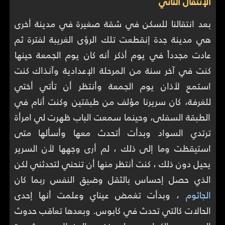
الإنتقال الثاني
بعد انتقالنا للسكن في شقة صغيرة في مدينة أخرى
هي مدينة جدة إنقطعت تلك الرؤى الغريبة لفترة ثم
عادت مجدداً في يوم أذكر أنه كان يوم الجمعة حينها
كنت في آخر سنة من المرحلة الإعدادية وآنذاك كنت
استمع لأذان يوم الجمعة وأنتظر أن تأتي أختي
للغرفة، كان سريرنا مؤلف من طبقتين وكنت أنام في
الطبقة السفلى، وحينما سمعت الباب ظهرت لي امرأة
ترتدي السواد وبدأت أتحدث معها وأسألها متى
استيقظت وما إلى ذلك ، لم أرى وجهها لأن السرير
يحيل دون ذلك ، كنت أنتظر منها أن تنحني لتحدثني لكن
الذي حصل إحساس بالثقل وضيق النفس ربما كان
الجاثوم
، وبدأت تغمض عيناي وعلمت أنها إحدى
الحالات كالتي تحدث في كابوس. وبعدها تعاقب حدوث