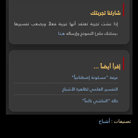
شاركنا تجربتك
إذا عشت تجربة تعتقد أنها غريبة فعلاً ويصعب تفسيرها
،يمكنك ملئ النموذج وإرساله
هـنـا
إقرأ أيضاً ...
غرفة "مسكونة إصطناعياً"
التفسير العلمي لظاهرة الأشباح
حالة "الماشي نائماً"
تصنيفات :
أشباح