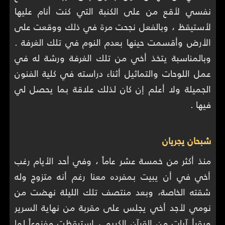
نفسي لأقع من على الكنبة التي كنت أنام عليها
لأستيقظ ، وبالفعل نجحت مرة في ذلك ووقعت على
الأرض وأقسمت حينها بعدم النوم في تلك الغرفة .
وبالمناسبة يتخذ أخي من تلك الغرفة ورشة له في
عمل اللوحات والتماثيل أثناء دراسته في كلية الفنون
الجميلة ولا أعلم إن كان لذلك علاقة بما يحصل لي
فيها .
شبحان يجريان
منذ أكثر من خمسة عشر عاماً ، وفي أحد الأيام رغب
أخي في أن يبيت بمفرده معنا رغم أنه متزوج وله
شقته الخاصة، وبعد منتصف تلك الليلة نهضت من
نومي لأجد أخي يجلس على مقربة من نهاية السرير
ويقرأ آيات من القرآن الكريم ، استيقظت مفزوعاً لما