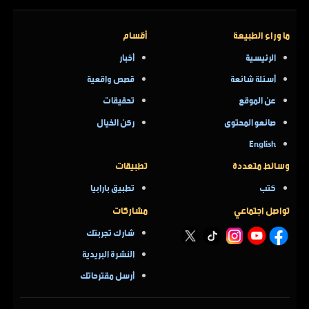
ما وراء الطبيعة
أقسام
الرئيسية
أخبار
أسئلة شائعة
قصص واقعية
عن الموقع
تحقيقات
صانعو المحتوى
ركن الخيال
English
وسائط متعددة
تطبيقات
كتب
تطبيق بارابيا
تواصل اجتماعي
مشاركات
شارك تجربتك
النشرة البريدية
أرسل مقترحاتك