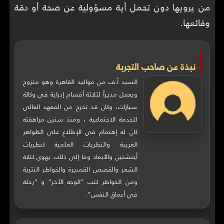
من يرويها دون تحمل أية مسؤولية عن صحة أو دقة
وقائعها.
نبذة عن صاحب التجربة
السيد أ.ف من مواليد القاهرة وهو متزوج
ويعمل مديراً لثلاثة أقسام إدراية في وكالة
سيارات، وكان قد تخرج من المعهد العالي
للخدمة الاجتماعية ، ومنذ سنين مراهقته
كان له إهتمام في الإطلاع على الظواهر
الغريبة والنظريات العلمية كنظريات
أينشتين والأبعاد وما إلى ذلك، يهوى كتابة
الشعر والقصص القصيرة والخواطر النثرية
ومن الخواطر كتب "الوجه الآخر" و "رحلة
في أعماق النفس".