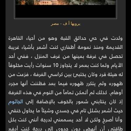
يرويها أ.ف - مصر
ولدت في حي حدائق القبة وهو من أحياء القاهرة
القديمة ومنذ نعومة أظفاري كنت أشعر بأشياء غريبة
تحصل في غرفة بعينها من غرف المنزل ، ففي أحد
الأيام ولما كنت بعمر لا يتجاوز 10 سنوات رأيت مخلوقاً
له هيئة قرد وكان يختبئ بين كراسي الغرفة ، فزعت من
ظهوره ولم يتكرر ظهوره فيما بعد فظننت أنها مجرد
أوهام.
كذلك لم أتمكن تماماً من النوم في هذه الغرفة
إذ كان ينتابني شعور بالخوف بالإضافة إلى
الجاثوم
حيث أشعر بشلل تام في جسدي وشيئاً ما يحاول خنقي
وأنا أصرخ ولكن لا أحد يسمعني لدرجة أنني كنت بكل
طاقتي أن أنهض دون جدوى إلى درجة كنت أدفع