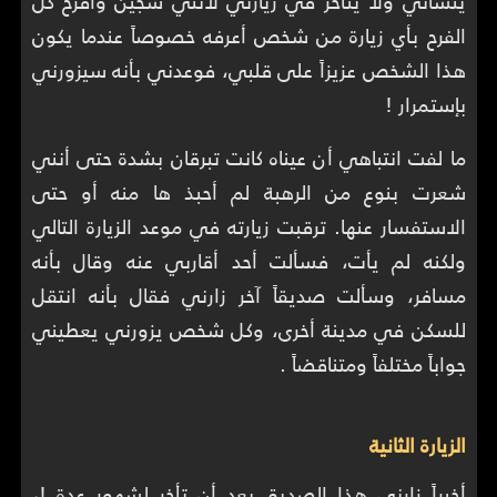
ينساني ولا يتأخر في زيارتي لأنني سجين وأفرح كل
الفرح بأي زيارة من شخص أعرفه خصوصاً عندما يكون
هذا الشخص عزيزاً على قلبي، فوعدني بأنه سيزورني
بإستمرار !
ما لفت انتباهي أن عيناه كانت تبرقان بشدة حتى أنني
شعرت بنوع من الرهبة لم أحبذ ها منه أو حتى
الاستفسار عنها. ترقبت زيارته في موعد الزيارة التالي
ولكنه لم يأت، فسألت أحد أقاربي عنه وقال بأنه
مسافر، وسألت صديقاً آخر زارني فقال بأنه انتقل
للسكن في مدينة أخرى، وكل شخص يزورني يعطيني
جواباً مختلفاً ومتناقضاً .
الزيارة الثانية
أخيراً زارني هذا الصديق بعد أن تأخر لشهور عدة !،