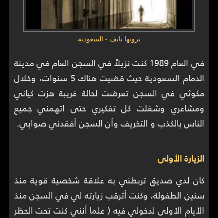
يرويها نايف - السعودية
في العام 1989 كنت نزيلاً في السجن العام في مدينة
الدمام السعودية حيث قضيت هناك 5 سنوات، وخلال
مكوثي في السجن تعرضت لحالة غريبة هزت كياني
ومشاعري وشغلت كل تفكيري حتى اتهمني جميع
الناس بالكذب و التخريف وأن السجن أفقدني صوابي.
الزيارة الأولى
كان لدي صديق تربطني به علاقة شخصية قوية منذ
سنين الطفولة، وكنت أترقب زيارته لي في السجن منذ
الأيام الأولى لدخولي فيه ( علماً أنني كنت تحت الحظر