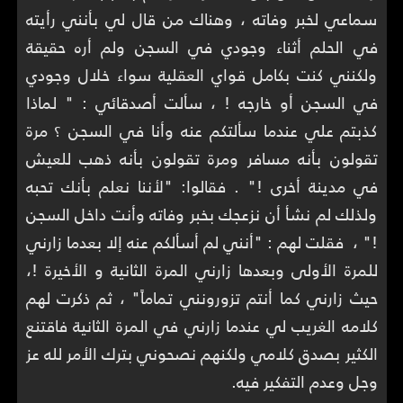
سماعي لخبر وفاته ، وهناك من قال لي بأنني رأيته
في الحلم أثناء وجودي في السجن ولم أره حقيقة
ولكنني كنت بكامل قواي العقلية سواء خلال وجودي
في السجن أو خارجه ! ، سألت أصدقائي : " لماذا
كذبتم علي عندما سألتكم عنه وأنا في السجن ؟ مرة
تقولون بأنه مسافر ومرة تقولون بأنه ذهب للعيش
في مدينة أخرى !" . فقالوا: "لأننا نعلم بأنك تحبه
ولذلك لم نشأ أن نزعجك بخبر وفاته وأنت داخل السجن
!" ، فقلت لهم : "أنني لم أسألكم عنه إلا بعدما زارني
للمرة الأولى وبعدها زارني المرة الثانية و الأخيرة !،
حيث زارني كما أنتم تزورونني تماماً" ، ثم ذكرت لهم
كلامه الغريب لي عندما زارني في المرة الثانية فاقتنع
الكثير بصدق كلامي ولكنهم نصحوني بترك الأمر لله عز
وجل وعدم التفكير فيه.