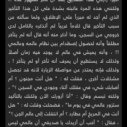
ولكنني هذه المرة عاتبته بشدة على كل هذا التأخير
الذي لم أجد له مبرراً على الإطلاق، ولما سألته عن
سبب التأخير قال كلاماً غريباً لم أتذكره بالكامل لدى
خروجي من السجن، وما أذكر منه أنه قال أنه لم يتأخر
مطلقاً وأنه لحصول إصطدام بين نظام عالمه وعالمي
!! ، وأنه يعيش في عالم لا يوجد فيه زمان أصلاً
ولذلك لا يستطيع أن يعرف أنه تأخر أو لم يتأخر ! ،
ولذلك فإنه يعتذر عن مواصلة الزيارة لأنه قد تحصل
مشكلات أخرى ، فقلت له : " هل أنت مجنون ؟ أم
أصابك شيء في عقلك أثناء وجودي في السجن ؟" ،
ولكنه تبسم وقال : "أنا أزورك الآن ولكنك بالتأكيد
ستزور عالمي في يوم ما" ، فضحكت وقلت له : " هل
أنت في المريخ أم عطارد ؟ أم انتقلت إلى عالم الجن ؟"
، فقال : " أحب أن أزيدك يا صديقي أن عالمي ليس