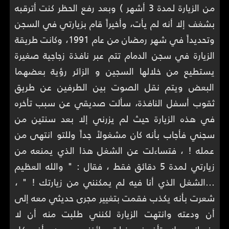
من الزيارة لمدة 3 أشهر ) وبعد رفع الحظر كنت أترقبه
بشغف إلا أنه لم يأت، وأخيراً قام بزيارتي في السجن
وتحديداً في شهر رمضان من عام 1991، وكانت طريقة
الزيارة في سجن الدمام تتم عبر نافذة زجاجية صغيرة
يستطيع من خلالها السجين و الزائر رؤية بعضهما
البعض ويتم نقل الصوت بين الطرفين عن طريق
ثقوب أسفل النافذة، سألت صديقي عن سبب تأخره
في هذه الزيارة حيث لم يزرني إلا بعد سنتين من
سجني فأجاب بأنه كان مشغولاً جداً وللتو انتهى من
عمله ! ، فتساءلت عن الشغل هذا الذي يمنعه من
زيارتي لمدة 5 دقائق فقط ، فقال : " والله العظيم
...الشغل الذي أنا فيه لم يمكنني من زيارتك ! " ،
شعرت بأنه يكذب فقمت بتغيير مجرى حديثي معه إلى
أن ودعته وانتهت الزيارة لكنني طلبت منه أن لا