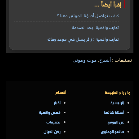
إقرأ أيضاً ...
كيف يتواصل أحباؤنا الموتى معنا ؟
تجارب واقعية: بعد الصدمة
تجارب واقعية : زائر يصل في موعد وفاته
تصنيفات :
أشباح
,
موت وموتى
ما وراء الطبيعة
أقسام
الرئيسية
أخبار
أسئلة شائعة
قصص واقعية
عن الموقع
تحقيقات
صانعو المحتوى
ركن الخيال