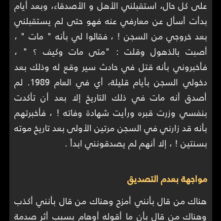
على كل حال، استقبلني الأهل و الأصدقاء، وبعد أيام
بدأت أسأل عن معارفي عنه فهو حتى لم يستقبلني
بعد خروجي من السجن ! ، فقالوا لي بأنه " مات " ،
أصبت بالذهول وقلت : "متى مات وكيف ؟ " ،
فأخبروني بأنه قتل في حادث سير وقع له وذلك بعد
دخولي السجن بأيام قليلة، أي في العام 1989. لم
أصدق أنه مات في ذلك التاريخ إلا بعد أن تأكدت
بنفسي وزرت قبره ورأيت شهادة وفاته ! ، فأخبرتهم
بأنه قد زارني في السجن مرتين الأولى بعد تاريخ موته
بسنتين ! ، إلا أنهم لم يصدقونني ابداً .
مواجهة بعدم التصديق
هناك من قال بأنني أمزح وهناك من قال بأنني أكذب
وهناك من قال بأن ما أقوله أوهام بسبب أثر صدمة