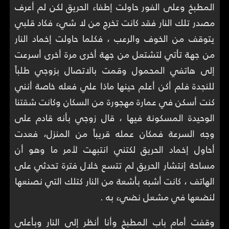
المطبخ وعلى الفور حاولت إطفاء الحريق لكن لم أعرف
مصدر تلك النار فقد كانت تخرج من لا شيء فكاد قلبي
يتوقف من الخوف والرعب ، فكلما حاولت إخماد النار
من جهة تأتي لتشتعل من جهة أخرى مرة أخرى أسرعت
إلى هاتفي المحمول وقمت بالاتصال بزوجي طلباً
للنجدة فلم أكن أعلم حينها ماذا علي فعله خاصة أنني
كنت أسكن في عمارة مهجورة من السكان وكانت شقتنا
الوحيدة المسكونة فيها ، قال زوجي بأنه قادم على
وجه السرعة فمكان عمله قريباً من المنزل، فعدت
أحاول إخماد الحريق لكتني انتبهت لأمر ما وهو أن
مساحة إنتشار الحريق لم تتسع خلال فترة تحدثي على
الهاتف ، كانت أشبه بأشعة من النار كتلك التي نصنعها
لنضعها في مشعل نضيء به .
وقفت أمام باب المطبخ وأنا أنظر إلى النار وبأعلى