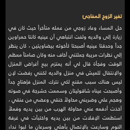
تغير الزوج المفاجئ
حل المساء وعاد زوجي من عمله متأخراً حيث كان في
زيارة إلى والديه ولفت انتباهي أن عينيه كانتا حمراوين
جداً وحدقتا عينيه أصبحتا كأخوته بيضاويتين ، كان ينظر
إلي نظرات مريبة جعلتني أخاف منه وكان صامتاً معظم
الوقت وفجأة قال لي أنه يعتزم بيع أغراض المنزل
والإنتقال للعيش في منزل والديه لكنني رفضت لإن
ليس هناك سبب مقنع لكي نترك المنزل فإهتاج جداً
وأصبحت عيناه شاقوليتان وسمعت حشرجة في صوته
وهجم علي وضربني محاولاً خنقي وعضي من عنقي ،
أخذت أدفعه عني محاولة الهرب من بين يديه وفعلاً
استطعت الإفلات من بين يديه واختبأت في غرفة
النوم وسارعت بالإتصال بأهلي وسرعان ما لبوا نداء