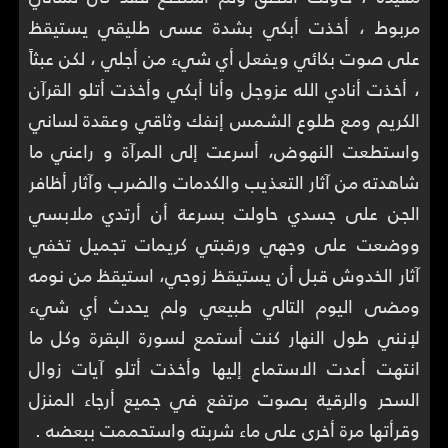
مربوط ، أخذت أبكي بشدة عسى طليقي يستيقظ
على صوت بكائي ويفعل أي شيء من أجلي ، لكن عبثاً
، أخذت أنادي الله عزوجل وأنا أبكي وأخذت أتلو القرآن
الكريم ومع طلوع الشمس إنفك وثاقي وعقدة لساني
واستطعت النهوض، أسرعت إلى المرآة و راعني ما
شاهدته من آثار التعذيب والكدمات والضرب وآثار أظافر
الجن على جسدي حاولت بسرعة أن أرتدي ملابسي
ووضعت على وجهي ورقبتي كريمات تجميل تخفي
آثار الخدوش قبل أن يستيقظ زوجي، استيقظ من نومه
ومضى اليوم التالي طبيعي ولم يحدث أي شيء
لإنني طول النهار كنت أستمع لسورة البقرة وكل ما
انتهت أعدت الاستماع إليها وأخذت أتلو آيات زوال
السحر والرقية بصوت مرتفع في جميع أرجاء المنزل
وقرأتها مرة أخرى على ماء شربته واستحممت ببعضه .