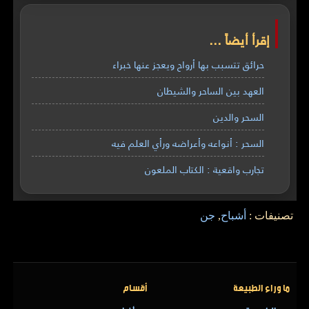
إقرأ أيضاً ...
حرائق تتسبب بها أرواح ويعجز عنها خبراء
العهد بين الساحر والشيطان
السحر والدين
السحر : أنواعه وأعراضه ورأي العلم فيه
تجارب واقعية : الكتاب الملعون
تصنيفات :
أشباح
,
جن
ما وراء الطبيعة
أقسام