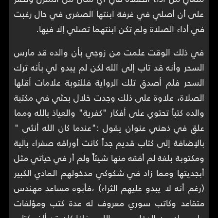
على أن أصلي في غرفة ابنتها الصغرى في حال رغبت
في أداء الصلاة ولم تكن ابنتهما تصلي إلا فيها.
في ذلك الوقت علمت من زوجي بأن والده قد مارس
السحر وأنه قد تاب إلى الله لكن لم يبدو لي بأنه ترك
السحر فلم أصدق تلك الرواية فللتوبة علامات أقلها
الصلاة، علاوة على ذلك وجدت خلال بحثي في مكتبة
والده كتباً تحتوي على أفكار "كفرية" والعياذ بالله ومما
علق في ذهني عنوان يقول :"عندما كان الله أنثى "
بالإضافة إلى كتاب قديم جداً كانت أوراقه صفراء بالية
ومكتوبة بلغة لم أفقه منها شيئاً ولم أر في حياتي مثل
أبجديتها ومما زاد في شكوكي مدخولهم المادي الكبير
(رغم أنه لا يبدو عليهم الثراء) ،فأبوه مساعد مهندس
متقاعد وكاتب سوري معروف له عدة كتب ومؤلفات