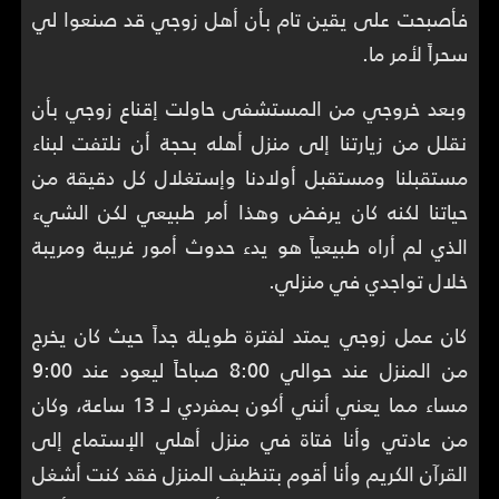
فأصبحت على يقين تام بأن أهل زوجي قد صنعوا لي
سحراً لأمر ما.
وبعد خروجي من المستشفى حاولت إقناع زوجي بأن
نقلل من زيارتنا إلى منزل أهله بحجة أن نلتفت لبناء
مستقبلنا ومستقبل أولادنا وإستغلال كل دقيقة من
حياتنا لكنه كان يرفض وهذا أمر طبيعي لكن الشيء
الذي لم أراه طبيعياً هو يدء حدوث أمور غريبة ومريبة
خلال تواجدي في منزلي.
كان عمل زوجي يمتد لفترة طويلة جداً حيث كان يخرج
من المنزل عند حوالي 8:00 صباحاً ليعود عند 9:00
مساء مما يعني أنني أكون بمفردي لـ 13 ساعة، وكان
من عادتي وأنا فتاة في منزل أهلي الإستماع إلى
القرآن الكريم وأنا أقوم بتنظيف المنزل فقد كنت أشغل