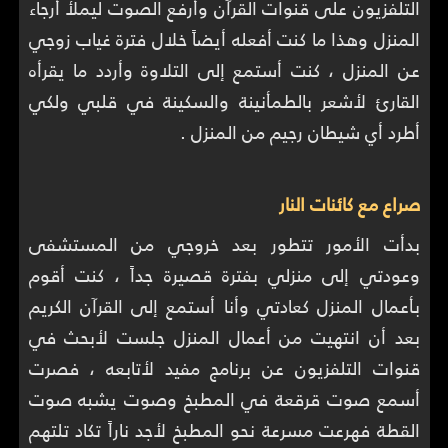
التلفزيون على قنوات القرآن وأرفع الصوت ليملأ أرجاء
المنزل وهذا ما كنت أفعله أيضاً خلال فترة غياب زوجي
عن المنزل ، كنت أستمع إلى التلاوة وأردد ما يقرأه
القارئ لأشعر بالطمأنينة والسكينة في قلبي ولكي
أطرد أي شيطان رجيم من المنزل .
صراع مع كائنات النار
بدأت الأمور تتطور بعد خروجي من المستشفى
وعودتي إلى منزلي بفترة قصيرة جداً ، كنت أقوم
بأعمال المنزل كعادتي وأنا أستمع إلى القرآن الكريم
بعد أن انتهيت من أعمال المنزل جلست لأبحث في
قنوات التلفزيون عن برنامج مفيد لأتابعه ، فصرت
أسمع صوت قرقعة في المطبخ وصوت يشبه صوت
القطة فهرعت مسرعة نحو المطبخ لأجد ناراً تكاد تلتهم