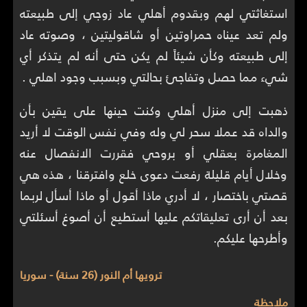
استغاثتي لهم وبقدوم أهلي عاد زوجي إلى طبيعته
ولم تعد عيناه حمراوتين أو شاقوليتين ، وصوته عاد
إلى طبيعته وكأن شيئاً لم يكن حتى أنه لم يتذكر أي
شيء مما حصل وتفاجئ بحالتي وبسبب وجود اهلي .
ذهبت إلى منزل أهلي وكنت حينها على يقين بأن
والداه قد عملا سحر لي وله وفي نفس الوقت لا أريد
المغامرة بعقلي أو بروحي فقررت الانفصال عنه
وخلال أيام قليلة رفعت دعوى خلع وافترقنا ، هذه هي
قصتي باختصار ، لا أدري ماذا أقول أو ماذا أسأل لربما
بعد أن أرى تعليقاتكم عليها أستطيع أن أصوغ أسئلتي
وأطرحها عليكم.
ترويها أم النور (26 سنة) - سوريا
ملاحظة