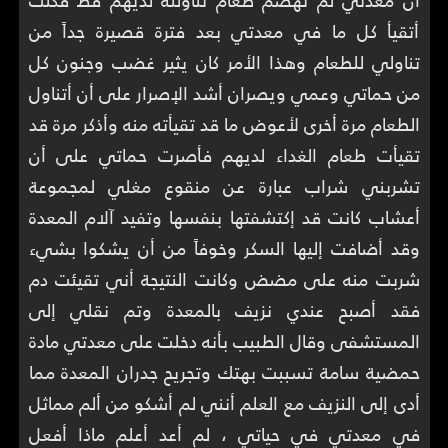
أن معدتي لم تهضم طعام تناولته لديهم قط فكنت
أتقيأ كل ما في معدتي بعد فترة قصيرة جداً من
تناولي للطعام وهذا الأمر كان يثير غضب وجنون كل
من حماتي وعمي ويصران أشد الإصرار على أن أتناول
الطعام مرة أخرى لأعوض ما قد تقيأته منه وأذكر مرة قد
تقيأت طعام الغداء لديهم فأصرت حماتي على أن
تشربني شراب عبارة عن منقوع مغلي لمجموعة
أعشاب كانت قد إكتشفتها بنفسها وتفيد آلام المعدة
وقد أضافت إليها السكر وخوفاً من أن يشكوا بشيء
شربت منه على مضض وكانت النتيجة أني تقيئت دم
فقد أصبح عندي نزيف بالمعدة وتم نقلي إلى
المستشفى وقال الطبيب بأنه دخلت على معدتي مادة
حمضية سامة تسببت بهتك وتجريح جدران المعدة مما
أدى إلى النزيف مع العلم أنني لم أشكو من ألم مماثل
في معدتي في حياتي ، لم أعد أعلم ماذا أفعل