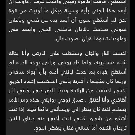
أستطع ، مزقت أظافره رقبتي وأخذت تنزف ، حاولت أن
أبعد هذا الجني بأية وسيلة وبكل ما أوتيت من قوة
لكن لم أستطع سوى أن أبعد يده عن فمي وبأعلى
صوتي صدحت بالأذان فاختفى الجني وابتعد عني
وعاودت تلاوة القرآن بصوت عال.
اختفت النار والجان وسقطت على الأرض وأنا بحالة
شبه هستيرية، ولما جاء زوجي ورآني بهذه الحالة لم
أستطع إخباره بما حدث لإنني أعلم بأن أبواه ساحران
وربما كان مثلهما ، أخبرته بأنني استطعت إخماد الحريق
لكنني اختنقت من الرائحة وهذا الذي على رقبتي آثار
أظافري وأنا أختنق ، صدق زوجي روايتي هذه ومر الأمر
بسلام لكنه كان ينظر إلي ويسألني دائماً فيما إذا كنت
أشكو من شيء لكنني كنت أخبئ عنه عيناي اللتان
تريدان الكلام أما لساني فكان يرفض البوح.