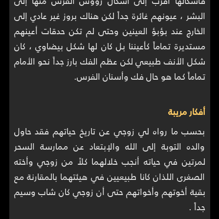
فأشكالها أقرب إلى أشكال رؤوس الفرس منها إلى
البشر ، عيونهم غائرة جداً لكن هناك بروز غير عادي إلى
الخارج عند بؤبؤ العينين وحتى لم تكن حدقات أعينهم
مستديرة تماماً كأعيننا بل كان لها شكل بيضاوي ، كان
شكل الأنف طبيعي لكن عظم الفك بارز جداً نحو الأمام
تماماً كما هو حال فك وأسنان الفرس.
أفكار مريبة
بحسب ما رواه لي زوجي عن تاريخ حياتهم فقد حاول
والده التوبة إلى الله والإبتعاد عن ممارسة السحر
لمرتين في حياته أنجب خلالهما كلاً من زوجي وأخته
الصغرى اللذان كانا طبيعيين في هيئتهما بالمقارنة مع
بقية أخوتهم وأخواتهم حتى أن زوجي كان شاب وسيم
جداً .