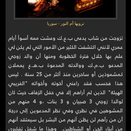
ترويها أم النور - سوريا
تزوجت من شاب يدعى ب.ع.ك وعشت معه أسوأ أيام
عمري لأنني اكتشفت الكثير من الأمور التي لم يكن لي
علم بها خلال فترة الخطوبة ومنها أن والد زوجي
المدعو ب.م.ك ووالدته المدعوة ب.هـ.ع يعملان
كمشعوذين أو ساحرين منذ أكثر من 25 سنة . ليس
هذا فحسب فقد راعني أخوته وأخواته "الغريبي
الهيئة" الذين لم أراهم إلا في حفل الزفاف حيث كان
لوالدا زوجي 3 صبيان و 3 بنات ،و 4 منهم من
المشوهين في نظري وفي نظر المدعوين إلى درجة
أن من رآهم لن يظن أنهم من البشر بل سيعتقد أنهم
من أبناء الجن أو الشياطين. وهذا ما شغل تفكيري