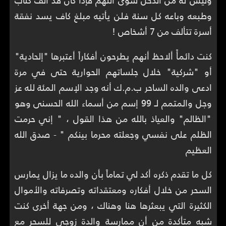
وليس له من الدخل سوى اللهم فإذا كان قد ألف كتاب
وطبعه وباعه كل سنة فلن يأتيه مبلغ كاف يسد نفقة
أسرة تتألف من 7 أشخاص !
كنت دائمأً ألاحظ أنهم يطرحون أفكاراً أعتبرها "إلحادية"
أو "شركية" خلال جلساتهم الحوارية حتى في مرة
ادعى والده الساحر ب.م.ك أنه وجد الإسم المئة لله عز
وجل والمتمم لـ 99 إسم من أسماء الله الحسنى وهو
"الظالم" والعياذ بالله من هذا القول ، " إني حرمت
الظلم على نفسي وجعلته محرما بينكم " - صدق الله
العظيم
كل ما تقدم ذكره أكد لي تماماً بأن والده ما يزال يمارس
السحر من خلال أفكاره ومعتقداته وتصرفاته والأموال
الكثيرة التي يبعثرها هنا وهناك ، ومن جهة أخرى كنت
شبه متأكدة من أن ممارسة والدة زوجي للسحر مع