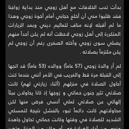
بدأت تدب الخلافات مع أهل زوجي منذ بداية زواجنا
فقد طلبوا مني أن أخلع حجابي أمام أخوة زوجي وهذا
ما لم أقبله لإنه مناف لتعاليم ديني وبعد الزيارات
المتكررة إلى أهل زوجي لاحظت أنه لم يكن أحداً منهم
يصلي سوى زوجي وأخته الصغرى رغم أن زوجي لم
يكن ملتزماً بصلاته .
لم أر والدة زوجي (57 عاماً) ووالده (53 عاماً) قد اتجها
إلى القبلة مرة قط والغريب في الأمر أنني عندما كنت
أحاول الصلاة في منزلهم (أثناء زيارتي لهم) كانت
صلاتي تثير جنون حماتي و زوجها إذ كانا يحاولان عبثاً
إلهائي عن صلاتي لعلي أنسى فرض منها لكن
محاولاتهم كانت دائماً تبوء بالفشل نتيجة لتمسكي
الشديد للصلاة في وقتها وكانت حماتي تحاول جاهدة
منعي من أداء الصلاة في أي مكان من المنزل وتصر