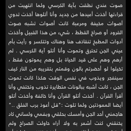
صوت عندي نطقت بآية الكرسي ولما انتهيت من
قراءتها أخذت أعيدها من جديد وأنا أتلوها أخذت تدوي
أصوات مخيفة ومرعبة كانت أصوات تشبه صوت
القرود أو صراخ القطط ، شيء من هذا القبيل وأخذت
أدوات المطبخ تنقاذف هنا وهناك وتتكسر و رأيت بأم
عيني الجن تحترق وتموت وأنا أتلو آية الكرسي . لم
أرهم وهم على قيد الحياة بل وهم يموتون فقط ،
تخيلوا لو أحضرتم بالون وقمتم بتقريبه من النار كيف
سينفجر ويذوب في نفس الوقت هكذا كانت تموت
الجن ، كانت أشبه ببالونات متطايرة تذوب وتختفي وأنا
أقرأ القرآن . أخذت أتلو القرآن وأنا خائفة وأخذت أتلو
أيضا المعوذتين ولما تلوت :"قل أعوذ برب الفلق .."
هاجمني أحد الجن وأمسك بحلقي وبفمي ولساني كاد
يخنقني كنت أشعر به ولا أراه حاولت الصراخ ولم