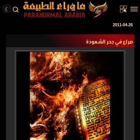
☾
الرئيسية
2011-04-26
مقالات
صراع في جحر الشعوذة
قصص واقعية
أخبار
تحقيقات
ركن الخيال
كتب
عن الموقع
ENGLISH