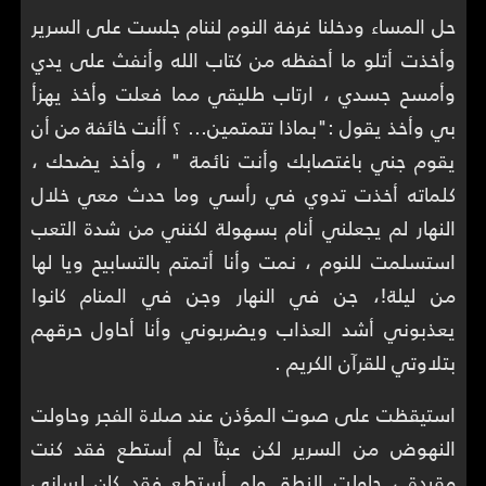
حل المساء ودخلنا غرفة النوم لننام جلست على السرير
وأخذت أتلو ما أحفظه من كتاب الله وأنفث على يدي
وأمسح جسدي ، ارتاب طليقي مما فعلت وأخذ يهزأ
بي وأخذ يقول :"بماذا تتمتمين... ؟ أأنت خائفة من أن
يقوم جني باغتصابك وأنت نائمة " ، وأخذ يضحك ،
كلماته أخذت تدوي في رأسي وما حدث معي خلال
النهار لم يجعلني أنام بسهولة لكنني من شدة التعب
استسلمت للنوم ، نمت وأنا أتمتم بالتسابيح ويا لها
من ليلة!، جن في النهار وجن في المنام كانوا
يعذبوني أشد العذاب ويضربوني وأنا أحاول حرقهم
بتلاوتي للقرآن الكريم .
استيقظت على صوت المؤذن عند صلاة الفجر وحاولت
النهوض من السرير لكن عبثاً لم أستطع فقد كنت
مقيدة ، حاولت النطق ولم أستطع فقد كان لساني