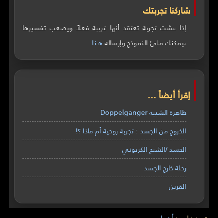
شاركنا تجربتك
إذا عشت تجربة تعتقد أنها غريبة فعلاً ويصعب تفسيرها
،يمكنك ملئ النموذج وإرساله
هـنـا
إقرأ أيضاً ...
ظاهرة الشبيه Doppelganger
الخروج من الجسد : تجربة روحية أم ماذا ؟!
الجسد /الشبح الكربوني
رحلة خارج الجسد
القرين