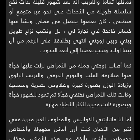
تماثلها تماماً والغريب أنه بعد شهور قليلة بدأت تقع
سلسلة طويلة من الأحداث على نحو غير متوقع أو
منطقي ، كان بعضها يحصل في عملي ونشأ عنها
خسائر فادحة في تجارة لي ، بل ونشب نزاع طويل
بيني وبين زوجتي انتهى بطلاقنا على الرغم من أن
بيننا أولاد ونحب بعضنا إلى أبعد الحدود .
كما أصاب زوجتي جملة من الأمراض نزلت عليها فجأة
منها متلازمة القلب والتورم الدرقي والنزيف الرئوي
وزيادة الوزن بصورة كبيرة وهلاوس بصرية وسمعية
وكانت تلك الأمراض تختفي فجأة ثم تعود للظهور فجأة
وبصورة كانت محيرة لأكثر الأطباء مهارة
أما أنا فاتنابتني الكوابيس والمخاوف الغير مبررة ففي
كثير من الأحيان كنت أرى أماكن مجهولة وأشخاص
مجهولين وأشعر بألفة مع هذه الأماكن وهؤلاء