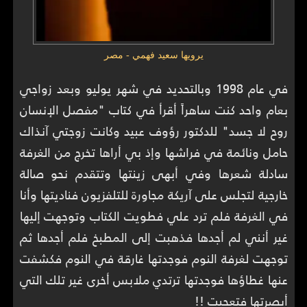
يرويها سعيد فهمي - مصر
في عام 1998 وبالتحديد في شهر يوليو وبعد زواجي
بعام واحد كنت ساهراً أقرأ في كتاب "مفصل الإنسان
روح لا جسد" للدكتور رؤوف عبيد وكانت زوجتي آنذاك
حامل ونائمة في فراشها وإذ بي أراها تخرج من الغرفة
سادلة شعرها وفي أبهى زينتها وتتقدم نحو صالة
خارجية لتجلس على آريكة مجاورة للتلفزيون فناديتها وأنا
في الغرفة فلم ترد علي فطويت الكتاب وتوجهت إليها
غير أنني لم أجدها فذهبت إلى المطبخ فلم أجدها ثم
توجهت لغرفة النوم فوجدتها غارقة في النوم فكشفت
عنها غطاؤها فوجدتها ترتدي ملابس أخرى غير تلك التي
أبصرتها فتعجبت !!