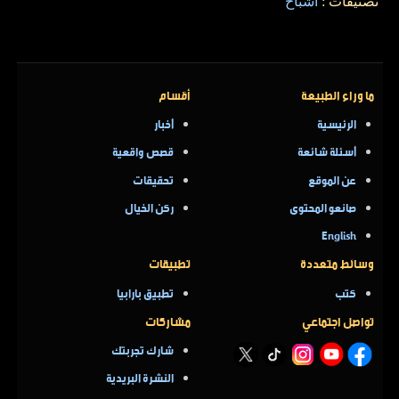
تصنيفات :
أشباح
ما وراء الطبيعة
أقسام
الرئيسية
أخبار
أسئلة شائعة
قصص واقعية
عن الموقع
تحقيقات
صانعو المحتوى
ركن الخيال
English
وسائط متعددة
تطبيقات
كتب
تطبيق بارابيا
تواصل اجتماعي
مشاركات
شارك تجربتك
النشرة البريدية