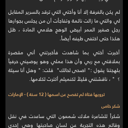
لم يكن بالغرفة إلا أنا وأختي التي ترقد بالسرير المقابل
لي والتي ما زالت نائمة وتفاجأت أن من يجلس بجوارها
رجل صغير العمر أبيض الوهج هلامي المادة ، ظل
هكذا حتى اختفى طيفه أيضاً.
أخبرت أختي بما شاهدت فأخبرتني أني مقصرة
بعلاقتي مع ربي وأن هذا عملي وهو يوصيني حرفياً
بلهجتنا يقول :" اصحى لحالك" قلت: " وهل أنا سيئة
؟ " ، ناقشتني قليلاً لكنميلم أكترث لكلامها.
ترويها فتاة لم تفصح عن اسمها ( 12 سنة ) - الإمارات
شكر خاص
شكراً للشاعرة ملاك شمعون التي ساعدت في نقل
وقائع هذه التجربة عن لسان صاحبتها وهي إحدى