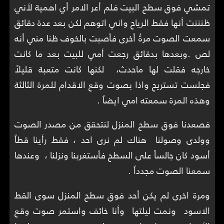
تمشي فوق سطح البيت فلم أعر الامر أي اهمية لأني
ظنننت أنها فقط الرياح واني اتوهم لكن بعد عدة دقائق
سمعت الصوت مرةُ أخرى فأصبت بالخوف ظنا مني أنه
لص .وبعدها بدقائق رجعت أمي للبيت بعد ما كانت
خارجه فقلت لها ماحدث، لكنها كانت متعبة قليلاً
فجلست تستريح واذا بصوت وقع الاقدام للمرة الثالثة
وهذه المرة سمعته امي ايضاُ .
فصعدنا فوق سطح المنزل لنتحقق من مصدر الصوت
وولدى وصولنا هناك لم نرى احد ، فقط رأينا قطاُ
أسود كان جالساً على السطح فأستغربنا ونزلنا ، وعندها
سمعنا الصوت مجدداُ .
ومرة اخرى لم يكن أحد فوق سطح المنزل سوى القط
الاسود ونمت ليلتها وأنا خائف واستمر صوت وقع