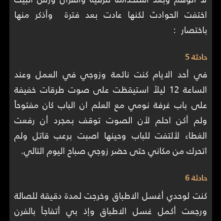
اختفت الحوادث لكنها عادت بعد فترة وأذكر منها
باختصار :
حادثة 5
في أحد الايام كنت نائمة وزوجي في العمل وعند
الساعة 12 ليلاً استيقظت على صوت طرقات خفيفة
على باب غرفة نومي مع العلم ان الباب كان مفتوحاً
ولم أكن احلم لأن الصوت توقف بمجرد أن رفعت
الغطاء لألتفت للباب وحينها اصبت برعب قاتل ولم
اتحرك من مكاني حتى حضر زوجي صباح اليوم التالي.
حادثة 6
كنت لوحدي أغسل الاطباق وخرجت لمدة دقيقة للصالة
ورجعت أكمل غسل الاطباق وإذ بي أتفاجأ بالفرن