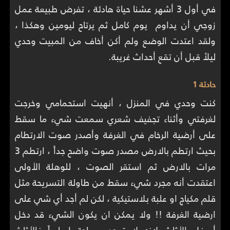
في أول 3 أشهر عشنا حياة هادئة ، تفرض طبيعة عمل
زوجي أن يداوم يوم كامل ثم يرتاح ليومين وهكذا ،
ولقد اعتدت الوضع ولم أكن أخاف من المبيت وحدي
ليلاً قبل أن تقع أحداث غريبة.
حادثة 1
كنت وحدي في المنزل ، أنهيت استحمامي وخرجت
لغرفتي وأثناء تجفيف شعري سمعت شيء ما سقط
على أرضية الرخام في الغرفة وأصدر صوت الارتطام
بحيث ارتطم بالارض مصدر صوت واضح جداً ، ارتطم 3
مرات بالارض ثم استقر الصوت ، للوهلة الأولى
اعتقدت أنه مجرد شيء سقط من طاولة التسريحة مثل
قلم مكياج او علبة بلاستيكية ، لكن لم أجد أي شي على
ارضية الغرفة !! ولا يمكن ان يكون الشيء قد دخل
أسفل الأثاث لانه لا توجد مساحة اساساً فالأثاث