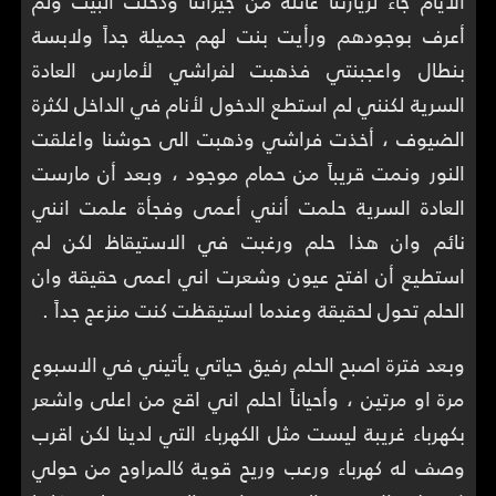
الايام جاء لزيارتنا عائلة من جيراننا ودخلت البيت ولم
أعرف بوجودهم ورأيت بنت لهم جميلة جداً ولابسة
بنطال واعجبنتي فذهبت لفراشي لأمارس العادة
السرية لكنني لم استطع الدخول لأنام في الداخل لكثرة
الضيوف ، أخذت فراشي وذهبت الى حوشنا واغلقت
النور ونمت قريباً من حمام موجود ، وبعد أن مارست
العادة السرية حلمت أنني أعمى وفجأة علمت انني
نائم وان هذا حلم ورغبت في الاستيقاظ لكن لم
استطيع أن افتح عيون وشعرت اني اعمى حقيقة وان
الحلم تحول لحقيقة وعندما استيقظت كنت منزعج جداً .
وبعد فترة اصبح الحلم رفيق حياتي يأتيني في الاسبوع
مرة او مرتين ، وأحياناً احلم اني اقع من اعلى واشعر
بكهرباء غريبة ليست مثل الكهرباء التي لدينا لكن اقرب
وصف له كهرباء ورعب وريح قوية كالمراوح من حولي