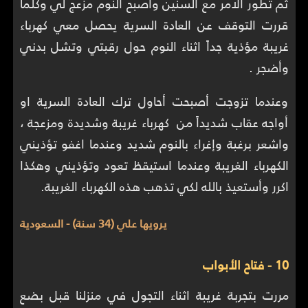
ثم تطور الامر مع السنين واصبح النوم مزعج لي وكلما
قررت التوقف عن العادة السرية يحصل معي كهرباء
غريبة مؤذية جداً اثناء النوم حول رقبتي وتشل بدني
وأضجر .
وعندما تزوجت أصبحت أحاول ترك العادة السرية او
أواجه عقاب شديداً من كهرباء غريبة وشديدة ومزعجة ،
واشعر برغبة وإغراء بالنوم شديد وعندما اغفو تؤذيني
الكهرباء الغريبة وعندما استيقظ تعود وتؤذيني وهكذا
اكرر وأستعيذ بالله لكي تذهب هذه الكهرباء الغريبة.
يرويها علي (34 سنة) - السعودية
10 - فتاح الأبواب
مررت بتجربة غريبة اثناء التجول في منزلنا قبل بضع