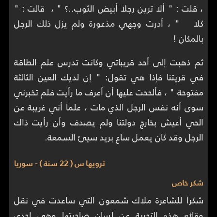
، قلت : " ألا ترين رجلاً أبيض الثوب..؟ " ، قالت : "
كلا " ، أدرت وجهي مذعورة ولم يزل ذلك الرجل
بالمكان !
ثم ذهبت إلى أحد قريباتي وكانت تدرس علم الطاقة
في قريتنا فإذا هي تقول: " إن لديك العين الثالثة
مفتوحة " ، فألححت عليها أن أعرف ما رأيت فلم تخبرني
سوى أنه نفس الرجل الذي مات ، علماً أني غريبة عن
الحي أعيش بخارج دولتنا ولم يصدف وأن رأيت ذاك
الرجل وقد كان يعمل ساع بريد سيئ السمعة.
ترويها س ( 22 سنة ) - سوريا
شكر خاص
شكراً للشاعرة ملاك شمعون التي ساعدت في نقل
وقائع هذه التجربة عن لسان صاحبتها وهي إحدى