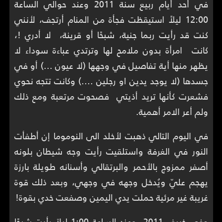
في أحد أيام ربيع سنة 2011 وعند حوالي الساعة
12:00 ليلاً استيقظت فجأة من المنام أرتجف، لأنني
كنت قد رأيت ربما جنية، شبحًا أو قرينة، لا أدري !،
كانت امرأة بدون ملامح لها وترتدي عباءة سوداء لا
يظهر منها أية تفاصيل في وجهها (لا عيون ...) أو في
جسدها (لا يوجد يدين او رجلين ....) وكانت تتجه نحوي
فشعرت كأنها تريد أذيتي فصحوت مرتعبة ومع ذلك
ولم أعر الامر أهمية.
في اليوم التالي ذهبت لأخلد الى النوموما إن أطفأت
النور في الغرفة واستلقيت رأيت وجه شيطان بلونه
أصفر ممزوج بالأحمر والبرتقالي وأسنانه طويلة بارزة
يهجم عليّ ويُدخل وجهه في وجهي، وبعد ذلك قوة
غريبة غير مرئية حملت يدي اليمين وصفعت خدي بقوة!
وفي خريف 2011 وعند الساعة 1:00 ليلاَ رأيت شبحًا