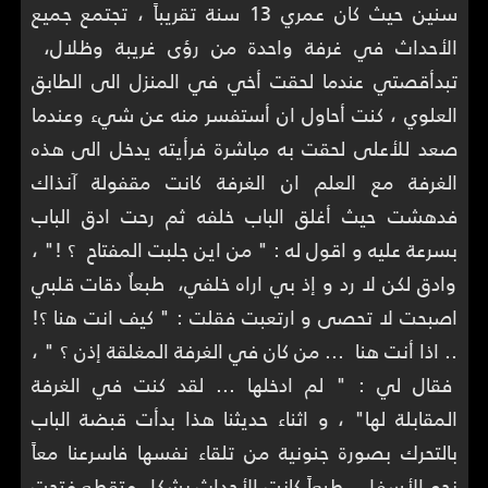
سنين حيث كان عمري 13 سنة تقريباً ، تجتمع جميع
الأحداث في غرفة واحدة من رؤى غريبة وظلال،
تبدأقصتي عندما لحقت أخي في المنزل الى الطابق
العلوي ، كنت أحاول ان أستفسر منه عن شيء وعندما
صعد للأعلى لحقت به مباشرة فرأيته يدخل الى هذه
الغرفة مع العلم ان الغرفة كانت مقفولة آنذاك
فدهشت حيث أغلق الباب خلفه ثم رحت ادق الباب
بسرعة عليه و اقول له : " من اين جلبت المفتاح ؟ !" ،
وادق لكن لا رد و إذ بي اراه خلفي، طبعاُ دقات قلبي
اصبحت لا تحصى و ارتعبت فقلت : " كيف انت هنا ؟!
.. اذا أنت هنا ... من كان في الغرفة المغلقة إذن ؟ " ،
فقال لي : " لم ادخلها ... لقد كنت في الغرفة
المقابلة لها" ، و اثناء حديثنا هذا بدأت قبضة الباب
بالتحرك بصورة جنونية من تلقاء نفسها فاسرعنا معاً
نحو الأسفل، طبعاً كانت الأحداث بشكل متقطع فتحت