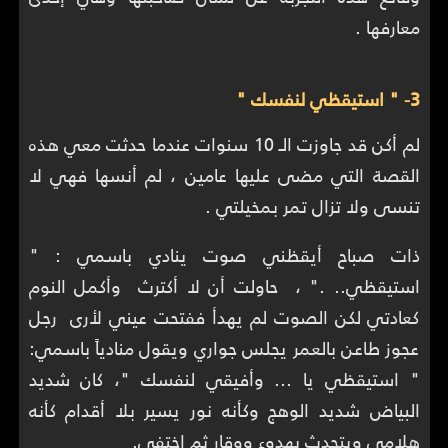
معارفها .
3- " استيقظي لنفسك "
لم أكن قد جاوزت الـ 10 سنوات عندما حدثت معي هذه
القصة التي مضى عليها عامين ، لم أنسها فهي لا
تنسى ولا تزال تمر بمخيلتي .
ذات صباح أيقظني صوت ينادي باسمي : "
استيقظي.. ." ، حاولت أن لا أكترث وأكمل النوم
كعادتي لكن الصوت لم يهدأ ففتحت عيني لأرى رجل
عجوز طاعن بالعمر يجلس جواري ويقول منادياً باسمي:
" استيقظي يا ... وأفيقي لنفسك "، كان شديد
البياض شديد الوهج وكأنه نور يسير بلا أقدام كأنه
هلامي ويتحدث بهدوء ووقار ثم اختفى.