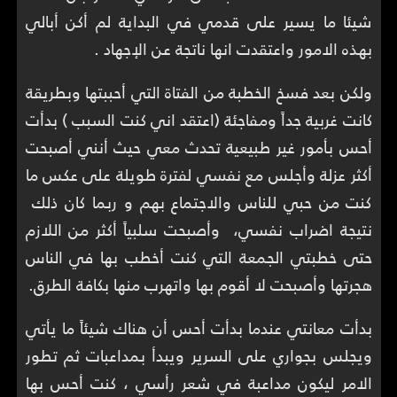
شيئا ما يسير على قدمي في البداية لم أكن أبالي
بهذه الامور واعتقدت انها ناتجة عن الإجهاد .
ولكن بعد فسخ الخطبة من الفتاة التي أحببتها وبطريقة
كانت غربية جداً ومفاجئة (اعتقد اني كنت السبب ) بدأت
أحس بأمور غير طبيعية تحدث معي حيث أنني أصبحت
أكثر عزلة وأجلس مع نفسي لفترة طويلة على عكس ما
كنت من حبي للناس والاجتماع بهم و ربما كان ذلك
نتيجة اضراب نفسي، وأصبحت سلبياً أكثر من اللازم
حتى خطبتي الجمعة التي كنت أخطب بها في الناس
هجرتها وأصبحت لا أقوم بها واتهرب منها بكافة الطرق.
بدأت معانتي عندما بدأت أحس أن هناك شيئاً ما يأتي
ويجلس بجواري على السرير ويبدأ بمداعبات ثم تطور
الامر ليكون مداعبة في شعر رأسي ، كنت أحس بها