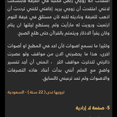
اعتقدت انه زوجي ركض مختبئاً في الغرفة فابتسمت
لانني اعتقدت أن زوجي يريد إخافتي لكنني ترددت أن
اذهب للغرفة وناديته لكنه كان مستلق في غرفة النوم
ارتعبت ورويت له مارأيت ولم يستطع ليلتها ان ينام
وكان يقرأ الاذكار ويتمتم بالقراآن حتى طلع الصبح.
وكثيرا ما نسمع اصوات كأن احد في المطبخ او أصوات
اخرى، هذا ما يحضرني الان من مواقف ولو عصرت
ذاكرتي لتذكرت مواقف اكثر ، اتمنى أن أجد تفسير
واضح مع العلم أنني بدأت أعتاد هاذه التصرفات
والاصوات ولم تعد ترعبني كالسابق.
ترويها ندى ( 22 سنة ) - السعودية
5- صفعة لا إرادية