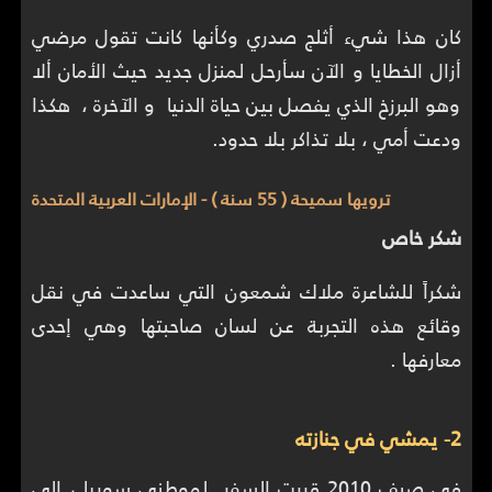
كان هذا شيء أثلج صدري وكأنها كانت تقول مرضي
أزال الخطايا و الآن سأرحل لمنزل جديد حيث الأمان ألا
وهو البرزخ الذي يفصل بين حياة الدنيا و الآخرة ، هكذا
ودعت أمي ، بلا تذاكر بلا حدود.
ترويها سميحة ( 55 سنة ) - الإمارات العربية المتحدة
شكر خاص
شكراً للشاعرة ملاك شمعون التي ساعدت في نقل
وقائع هذه التجربة عن لسان صاحبتها وهي إحدى
معارفها .
2- يمشي في جنازته
في صيف 2010 قررت السفر لموطني سوريا ، إلى