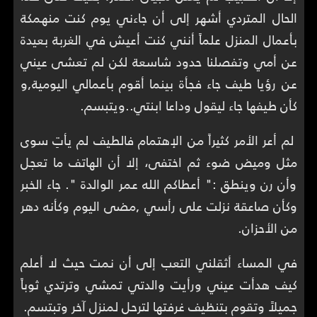
الحال المتردي أشهر إلى أن جاءني يوم كنت منهمكة
بأعمال المنزل علماً أنني كنت أعيش في الغربة بعيدة
عن أمي وتفصلنا حدود شاسعة لكن لم تعشى عيني
عن رؤيا طيف جاء فجأة بينما أقوم بأعمالي اليومية,و
كأن طيفها جاء ليقول وداعا ابنتي..ويتبسم.
لم أعر الأمر كثيراً من الإهتمام فالطيف لم يأتِ سوى
مثل وميض ضوء ثم اختفى، إلا أن الهاتف ما تعجل
وأن رن وينطق :" أعطاكم الله عمر الوالدة ". جاء الخبر
وكأن صاعقة نزلت على رأسي ,مضى اليوم وكأنه دهر
من الأحزان.
في المساء أثقلني التعب إلى أن نمت حيث لا أعلم
كيف هدأت عيني ورأيت والدتي تمشي وترتدي ثوباً
جميلاً وتقوم بتنظيف غرفتها لترحل لمنزل آخر وتبتسم.