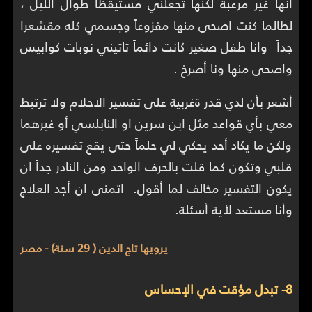
أنها غير مرعبة لكنها تجعلني مستيقظاً طوال الليل ،
لطالما كنت اصحى منها مفزوعاً وجسمي كله مقشعرا
جداً وانا طفل صغير كانت دائماً تاتيني نوبات كوابيس
واصحى منها ونا أصرخ .
أشعر بأن لدي قدر ةغربية على تفسير الاحلام ولا ترتبط
معي بأي قواعد مثل ابن سرين او النابلسي أو غيرهما
ولكن ما يكاد أحد يحكي لي حلماًً حتى يقع تفسيره على
قلبي وتكون كما قلت بالحرف الواحد ومن النادر جداً ان
يكون التفسير مخالف لما أقول. اتمنى ان أجد العلاج
وأنا مستعد لأية أسئلة.
يرويها تاج الدين ( 29 سنة) - مصر
8- تبدل مؤقت في الإحساس