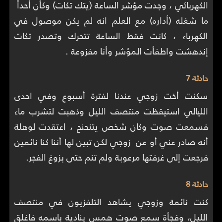
الكهربائي ، وجدت مؤشر الساعة (يتك تكات) وكأن أحداً
ما شغله (أداره) مع العلم انه لم يكن موصول في
الكهرباء ، كانت فقط الساعة تتحرك وتصدر تكات
إندهشت واطفأت المؤشر وأنا مفزوعة .
حادثة 7
سكنت أخت زوجي عندنا لفترة أسبوع وفي احدى
الليالي استيقظت منتصف الليل وذهبت لتشرب ماء
فسمعت صوت وكان شخص يتنحنح ، اعتقدت لوهلة
أنه صادر عني أو عن زوجي لكن تبين لها أننا كنا نائمين
فرجعت إلى غرفتها مرعوبة ولم تنم حتى بزوغ الفجر.
حادثة 8
كنت نائمة وزوجي يشاهد التلفزيون في منتصف
الليل، وفجأة سمع صوت همس ينادية باسمه فاغلق