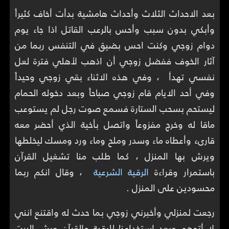
بعد الاحداث الثلاث وأحداث هامشية بدأت أخاف كثيراً
وأبكي بدون سبب وأحس بالرعب القاتل اذا جاء يوم
دوام زوجي وكنت احس بضيق في التنفس ربما من
آثار الخوف ففضل زوجي أن اذهب لأهلي فترة لعل
نفسي تهدأ ، وفي هذه الاثناء بقي زوجي وحيداً
وفي أحد الايام قام زوجي صباحاً وبعد دخوله الحمام
ليستحم بسحب الستارة فسمع صوت رجل لم يستوعب
ماقا له وخرج مفزوعاً واتصل بأخية الذي أحضر معه
قارىء وأعطاه ماء وسدر وملح وماء ورد ومسك ليخلطها
ويرش بها المنزل ، كما طلب منا تشغيل القرآن
باستمرار وقراءة
الرقية الشرعية
، وقال انكم ربما
محسودين على المنزل .
رجعت لمنزلي وأخبرني زوجي بما حدث له واقتنع انني
لا أتوهم وبعد استخدامنا للرقية والقرآن ورش البيت