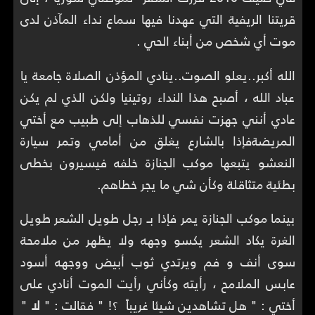
قريتنا الريفية التي عهدنا فيها سماع نداء المآذن لدى
موت أي شخص من أبناء الحي .
الله أكبر..يعلو الصوت..ينادي المؤذن الصلاة جامعة يا
عباد الله ، أصبح هذا النداء روتينيا ولكن الذي لم يكن
عادي أنني جهزت نفسي للذهاب إلى طبيب مع أختي
المريضةفإذا بالشارع يغلق من أمامي وتمر سيارة
النعشو يتبعها موكب الجنازة خلفه فيسيرون بخطى
بطئية متثاقلة وكأن شي ما يجر خطاهم.
بينما موكب الجنازة يمر فإذا بـ رجل طويل الشعر طويل
الغرة يكاد الشعر يكسو وجهه ولا يظهر من ملامحة
سوى أنف و فم ويرتدي ثوب أبيض ووجهه أسود
عابس الملامح ، رأيته وكأني رأيت الموت أنادي على
أختي : " هل تشاهدين شيئا غريباً ؟! " فقالت : "
لا
"