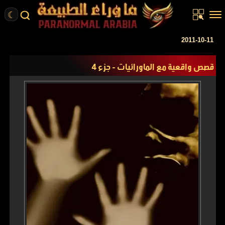
☾
الرئيسية
2011-10-11
مقالات
قصص واقعية مع الماورائيات - جزء 4
قصص واقعية
أخبار
تحقيقات
ركن الخيال
كتب
عن الموقع
ENGLISH