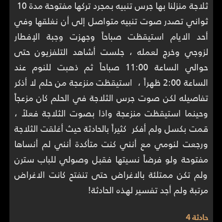
ثلاجة منزلنا بها جرس تنبيه بمجرد تركها مفتوحة مدة 10
ثواني تصدر صوت تنبيه متواصل إلى أن نغلقها وفي
أحد الايام استيقظت صباحاً وجهزت وجبة الإفطار
لزوجي وخرج لعمله ، جلست أشاهد التلفزيون حتى
حوالي الساعة 11:00 صباحاً ثم ذهبت للنوم عند
الساعة 2:00 ظهراً ، استيقظت منزعجة من حلم لا أذكر
تفاصيله لكن صوت جرس الثلاجة في الحلم كان مزعجاً
وحينما استيقظت منزعجة واذا بصوت الثلاجة فعلاً ،
قمت بكسل ولم أفكر كثيراً بالحادثة حيث أغلقت الثلاجة
ورجعت لنومي مع أنني كنت متأكدة أنني لم أنساها
مفتوحة ولو فرضاً نسيتها فقبل وصولي للباب سترن
ولم تكن ممتلئة بالاغراض حتى تنفتح كانت الاغراض
مرتبة ولم أجد تفسير لهذه الحادثة!
حادثة 4