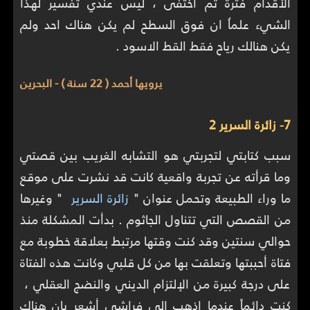
الأقدام فترة ثم اختفى ، ليس عندي تفسير لهذا
الشيء علماُ ان فوق السطح لم يكن هناك احد ولم
يكن هنالك رياح فقط القط الاسود .
يرويها أحمد ( 22 سنة ) - البحرين
7- زائرة السرير 2
سبب كتابتي لتجربتي هو التشابه الغريب بين قصتي
وما قرأته عن تجربة واقعية كانت قد نشرت على موقع
ما وراء الطبيعة وتحمل عنوان "
زائرة السرير
" وغيرها
من القصص التي تتناول الجاثوم . بدأت المشكلة منذ
حوالي سنتين وقد كنت وقتها مرتبط بعلاقة خطوبة مع
فتاة أحببتها وتعلقت بها من كل قلبي وكانت هذه الفتاة
على درجة كبيرة من الإلتزام الديني والنضج العقلي ،
كنت دائماً عندما اذهب الى فراشي أشعر بان هناك