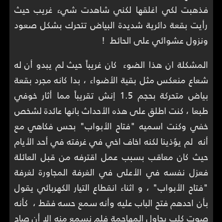
فذهبت لكي اغلقها لكني شاهدت شيء غريب حيث
رأيت بقعة دائرية شديدة البياض تتحرك بشكل صعود
ونزول عشوائي على الحائط !
المشكلة ان هذا الضوء كان غريباً حيث لم يبدو أن له
شعاع منعكس مثل بقية الأضواء ، بدا كانه مجرد بقعة
بياض متحركة بحجم 1.5 إنش تقريباً مما أثار خوفي
طبعا ، كنت اطلق على هذه الأحداث بانها عائدة لشخص
خفي وكنت اسميه "فتاح الأبواب" بحس فكاهي مع
أنه لم يؤذينا لكنه اخاف اخي في غرفته في أحد الأيام
حيث كان معاقب بسبب عمل اقترفه من قبل العائلة
فعزل نفسه في الأعلى في الغرفة المجاورة لغرفة
"فتاح الأبواب" ، و اثناء انقطاع التيار الكهربائي يقول
بأن احدهم فتح الباب عليه وأنه سمع حسه فقط ، كأنه
صوت كلب يحاول المهاجمة فلم نسمع منه إلا أن صاح