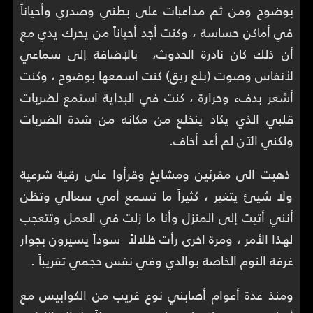
بوضوح ومن ثم مداعبات على بطني وصدري وأحياناً
في أماكن حساسة ، وكنت أجد أحياناً من يحرك يدي مع
أن ذلك كان نادرة الحدوث، بالإضافة إلى سماعي
لأنفاس وصوت (بلع ريق) كنت اسمعها بوضوح ، وكنت
أشعر بدفء وحرارة ، كنت في البداية استمع لضربات
قلبي الذي يكاد ينخلع من مكانه من شدة الضربات
ولكني الآن لم أعد أخاف.
ذهبت الى مقرئين ومشايخ وقرأوا على رقية شرعية
ولا شيئ يتغير ، كثيراً ما تسمع أمي سعالي وتظن
أنني أتيت إلى المنزل وأنا ما زلت في العمل وتتعجب
لهذا الأمر ، ومرة اخرى رأت ظلالاً سوداً يسيرون بجوار
غرفة النوم الخاصة بوالدي وفي نفس حجمي تقريباً .
ومنذ عدة أعوام أصابني نوع غريب من الكوابيس مع