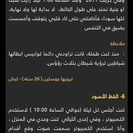
او جنية تمتد على طول الحائط، لا بداية لها ولا نهاية،
كلها سوداء فأخافتني حتى كاد قلبي يتوقف وأحسست
بضيق في التنفس
ملاحظة
: منذ كنت طفلة، كانت تراودني دائما كوابيس ابطالها
شياطين كرؤية شيطان بثلاث رؤؤس.
ترويها جوسلين ( 26 سنة ) - لبنان
6- القط الأسود
كنت أجلس كل ليلة (حوالي الساعة 10:00 ) لاستخدم
الكمبيوتر ، وفي إحدى الليالي كنت وحدي في المنزل ،
وأنا استخدم الكمبيوتر سمعت صوت وقع أقدام