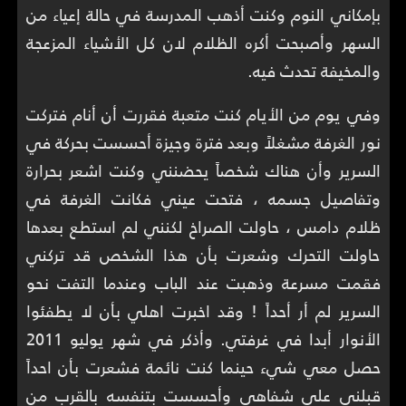
بإمكاني النوم وكنت أذهب المدرسة في حالة إعياء من
السهر وأصبحت أكره الظلام لان كل الأشياء المزعجة
والمخيفة تحدث فيه.
وفي يوم من الأيام كنت متعبة فقررت أن أنام فتركت
نور الغرفة مشغلاً وبعد فترة وجيزة أحسست بحركة في
السرير وأن هناك شخصاً يحضنني وكنت اشعر بحرارة
وتفاصيل جسمه ، فتحت عيني فكانت الغرفة في
ظلام دامس ، حاولت الصراخ لكنني لم استطع بعدها
حاولت التحرك وشعرت بأن هذا الشخص قد تركني
فقمت مسرعة وذهبت عند الباب وعندما التفت نحو
السرير لم أر أحداً ! وقد اخبرت اهلي بأن لا يطفئوا
الأنوار أبدا في غرفتي. وأذكر في شهر يوليو 2011
حصل معي شيء حينما كنت نائمة فشعرت بأن احداً
قبلني على شفاهي وأحسست بتنفسه بالقرب من