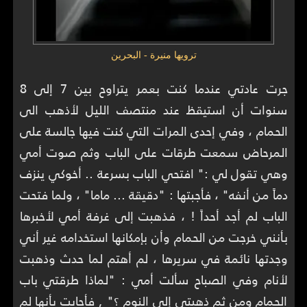
ترويها منيرة - البحرين
جرت عادتي عندما كنت بعمر يتراوح بين 7 إلى 8
سنوات أن استيقظ عند منتصف الليل لأذهب الى
الحمام ، وفي إحدى المرات التي كنت فيها جالسة على
المرحاض سمعت طرقات على الباب وثم صوت أمي
وهي تقول لي :" افتحي الباب بسرعة .. أخوكي ينزف
دماً من أنفه" ، فأجبتها : "دقيقة ... ماما" ، ولما فتحت
الباب لم أجد أحداً ! ، فذهبت إلى غرفة أمي لأخبرها
بأنني خرجت من الحمام وأن بإمكانها استخدامه غير أني
وجدتها نائمة في سريرها ، لم أهتم لما حدث وذهبت
لأنام وفي الصباح سألت أمي : "لماذا طرقتي باب
الحمام ومن ثم ذهبتي إلى النوم ؟" , فأجابت بأنها لم