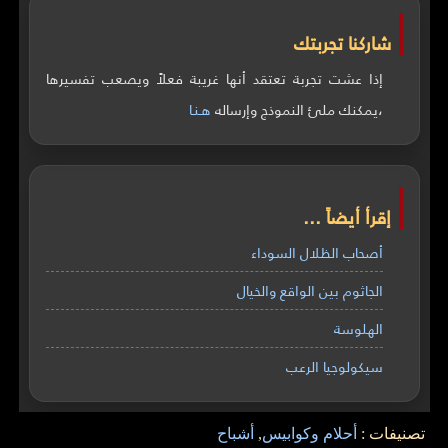
شاركنا تجربتك
إذا عشت تجربة تعتقد أنها غريبة فعلاً ويصعب تفسيرها
،يمكنك ملئ النموذج وإرساله
هـنـا
إقرأ أيضاً ...
أصحاب الظلال السوداء
الجاثوم بين الواقع والخيال
الهلوسة
سيكولوجيا الرعب
تصنيفات :
أحلام وكوابيس
,
أشباح