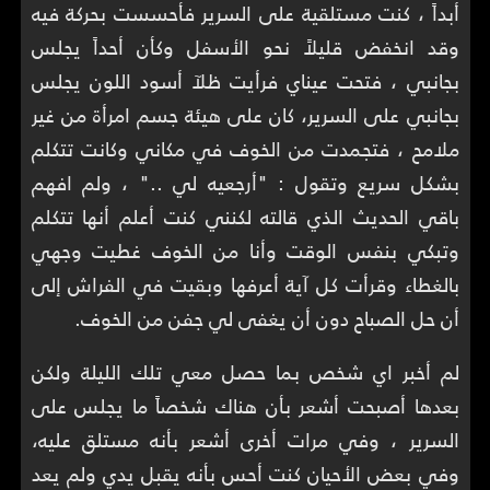
أبداً ، كنت مستلقية على السرير فأحسست بحركة فيه
وقد انخفض قليلاً نحو الأسفل وكأن أحداً يجلس
بجانبي ، فتحت عيناي فرأيت ظلآ أسود اللون يجلس
بجانبي على السرير، كان على هيئة جسم امرأة من غير
ملامح ، فتجمدت من الخوف في مكاني وكانت تتكلم
بشكل سريع وتقول : "أرجعيه لي .." ، ولم افهم
باقي الحديث الذي قالته لكنني كنت أعلم أنها تتكلم
وتبكي بنفس الوقت وأنا من الخوف غطيت وجهي
بالغطاء وقرأت كل آية أعرفها وبقيت في الفراش إلى
أن حل الصباح دون أن يغفى لي جفن من الخوف.
لم أخبر اي شخص بما حصل معي تلك الليلة ولكن
بعدها أصبحت أشعر بأن هناك شخصاً ما يجلس على
السرير ، وفي مرات أخرى أشعر بأنه مستلق عليه،
وفي بعض الأحيان كنت أحس بأنه يقبل يدي ولم يعد