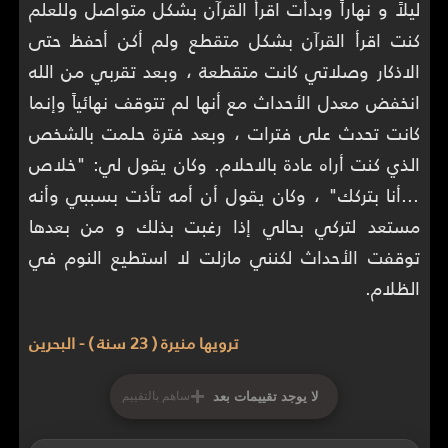
ليلاً و نهاراً وبدأت اقرأ القرآن بشكل متواصل وللعلم
كنت اقرأ القرآن بشكل متقطع ولم أكن أحفظ حتى
الاذكار وصلاتي كانت متقطعة ، وبعد تقربي من الله
انخفض معدل الأحداث مع أنها لم تتوقف نهائياً وإنما
كانت تحدث على فترات ، وبعد فترة حلمت بالشخص
الذي كنت أراه عادة بالاحلام. وكان يقول لي: "خلاص
...أنا بتركك" ، وكان يقول أن أمه تأذت بسببي وأنه
مستعد لتركي بحالي إذا رغبت بذلك و من بعدها
توقفت الأحداث لكنني مازلت لا استطيع النوم في
الظلام.
ترويها منيرة ( 23 سنة ) - البحرين
+
لا يوجد تقييمات بعد
ساهم بالتقييم