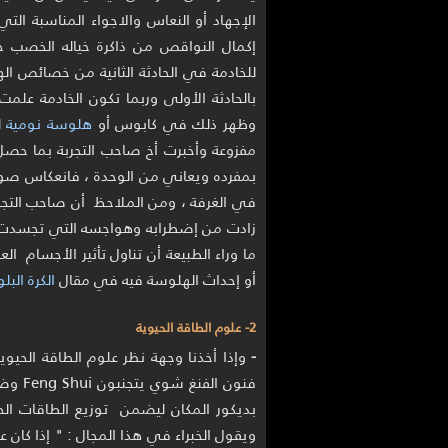
الإجهاد أو النعاس والاجواء المناسبة التي
إكمال النواقص من ذاكرة خياله الخصب
للخادمة في الحادثة الثانية من خصائص اله
بالحادثة الأولى وربما تكون الخادمة علمت
وظهر ذلك في كابوس أو
هلوسة نومية
ل
مفزوعة وأخبرت أخ صاحب التجربة بما حصل ل
بمفرده ويعاني من الوحدة ، فانعكاس صور
في الغرفة ، ومن الملاحظ أن صاحب التجرب
زادت من إضطرابه وهواجسه التي تجسدت 
ما وراء الطبيعة أن تناول تأثير الأجسام ال
أو إحداث الهلوسة فيه في مقال
الكرة البلو
2- علوم الطاقة الحيوية
-
وإذا أخذنا وجهة نظر علوم الطاقة الحي
فنون ا
بديكور المكان ليضمن توزيع الطاقات ال
ويقول الخبراء في هذا المجال : " إذا كان