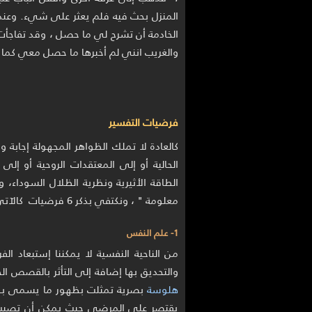
المنزل بحث فيه فلم يعثر على شيء. وعند
الخادمة أن تشرح لي ما حصل ، وقد تفاجأت 
والغريب انني لم أخبرها ما حصل معي كما ل
فرضيات التفسير
كالعادة لا تملك الظواهر المجهولة إجابة
الحالية أو إلى المعتقدات الروحية أو إل
الطاقة الأثيرية ونظرية الظلال السوداء، 
معلومة " ، ونكتفي بذكر 6 فرضيات كالآتي :
1- علم النفس
من الناحية النفسية لا يمكننا إستبعاد الف
والتحديق بها إضافة إلى التأثر بالقصص ال
هلوسة
بصرية تمثلت بظهور ما يسمى بـ " 
يقتصر على المرضى حيث يمكن أن تصيب 