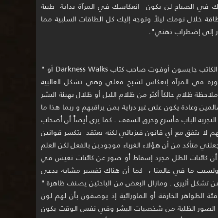
في الصباح لن يكون انعكاسك في المرآة بداية طيبة
قة خلال نومك ليلاً وتوجه إليك كل الطاقات السلبية مما
ر إلى إضطراب ذهني".
ووفق نظرية أصحاب الظلال السوداء يرى الكاتب جايسون أوفوت صاحب كتاب Darkness Walks أو "
ة في المرآة إنعكاس لشبح فعلي وهي تشكل الغالبية
حظة ظلام حالكاً أكثر من ظلام الليل أو ظلال بهيئة البشر
مين وعادة يكون على غير دراية بمن يراقبهم و ربما هذا ما
لتجربة الباب فأسرع وخرق السقف . كما يرى أيضاً أن أصحاب
م لا يتفق مع أي قانون فيزيائي لكنه يعتقد بتكسر قوانين
علني متأكد من أن هؤلاء الغرباء موجودين بالفعل لكن العلم
ن كائنات الظل مجرد إسقاط أو صور عن كائنات تعيش في
ولسبب ما في عالمنا ، كما أن هناك تفسير مشابه يدعى
ه عن تشكل أثيري . ومازال البعض من الباحثين يصنف ظاهرة "
Shadow P تحت فئة الظواهر الخارقة أو الماورائية إذ يوصفون بأن لهم لون
 الصور الظلية من شخصيات البشر وفي نفس الوقت يكون