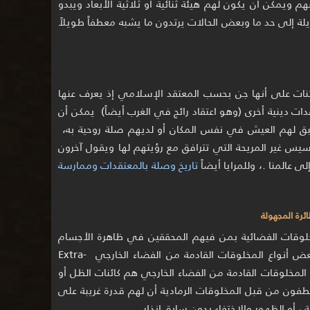
ويمكن أن يكون لهم هيئة ثنائية أو ثلاثية الأبعاد ويبدو
 إلى حد ما وبعض الحالات يرتدون ما يشبه معطفاً طويلاً
ئنات على أنها جن بحسب المعتقد الإسلامي إذ يعرف عنها
ت دينية أخرى (وهو اعتقاد رائج في الغرب أيضاً) يمكن أن
ق لهم العيش في نفس المكان أو لديهم صلة روحية به،
اسيس غير المريحة التي تترافق مع رؤيتهم لها ويقول آخرون
 عالمنا .، وللمرايا أيضاً
تاريخ وصلة بالمعتقدات وممارسة
وقات الفضائية بمن فيهم المحققين في ظاهرة الأجسام
الطائرة المجهولة أن هناك صلة ما بين بعض أنواع المخلوقات القادمة من الفضاء الخارجي Extra-
 قيل أن المخلوقات القادمة من الفضاء الخارجي هم كائنات الظل أو
تطفون من قبل المخلوقات الرمادية أن لهم قدرة غريبة على
 ، أو الظهور والإختفاء بدون سابق إنذار.