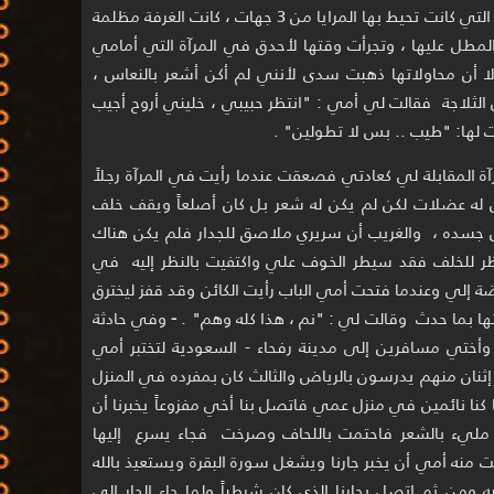
على سريري الذي كان في غرفة أمي وأبي التي كانت تحيط بها المرايا من 3 جهات ، كانت الغرفة مظلمة
لمطل عليها ، وتجرأت وقتها لأحدق في المرآة التي أمامي
لا أن محاولاتها ذهبت سدى لأنني لم أكن أشعر بالنعاس ،
 الثلاجة فقالت لي أمي : "انتظر حبيبي ، خليني أروح أجيب
ت لها: "طيب .. بس لا تطولين" .
المقابلة لي كعادتي فصعقت عندما رأيت في المرآة رجلاً
 له عضلات لكن لم يكن له شعر بل كان أصلعاً ويقف خلف
ول جسده ، والغريب أن سريري ملاصق للجدار فلم يكن هناك
ظر للخلف فقد سيطر الخوف علي واكتفيت بالنظر إليه في
ة إلي وعندما فتحت أمي الباب رأيت الكائن وقد قفز ليخترق
ا بما حدث وقالت لي : "نم ، هذا كله وهم" .
-
وفي حادثة
 أمي وأختي مسافرين إلى مدينة رفحاء - السعودية لتختبر أمي
كبر مني، وكان إثنان منهم يدرسون بالرياض والثالث كان بمفرده في المنزل
ننا كنا نائمين في منزل عمي فاتصل بنا أخي مفزوعاً يخبرنا أن
 مليء بالشعر فاحتمت باللحاف وصرخت فجاء يسرع إليها
 منه أمي أن يخبر جارنا ويشغل سورة البقرة ويستعيذ بالله
ومن ثم اتصل بجارنا الذي كان شرطياً ولما جاء الجار إلى