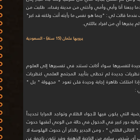
ما رجعنا أنا وأبي وأمي وأختي من مدينة رفحاء، طلبت من
عندما قالت لي : "ربما هو نفس ما رأيته أنت ولكنه قد كبر"
م يخبرها أي من افراد عائلتي.
يرويها عثمان (15 سنة) - السعودية
 وحيدة لتفسيرها سواء أكانت تستند في تفسيرها إلى العلوم
ى نظريات جديدة لم تحظى بتأييد المجتمع العلمي كنظريات
وإذا امتلكت ظاهرة إجابة وحيدة فلن تعود " مجهولة " بل "
رضية التي يكون فيها لأجواء الظلام وتواجد المرايا تحديداً
خيالية دور كبير في الدخول في حالة من الوعي أعقبها حدوث
الكائن الظلي " ، ومن الجدير بالذكر أن حدوث الهلوسة لا
أي شخص سليم من الناحية الذهنية وقد تكون ناجمة عن