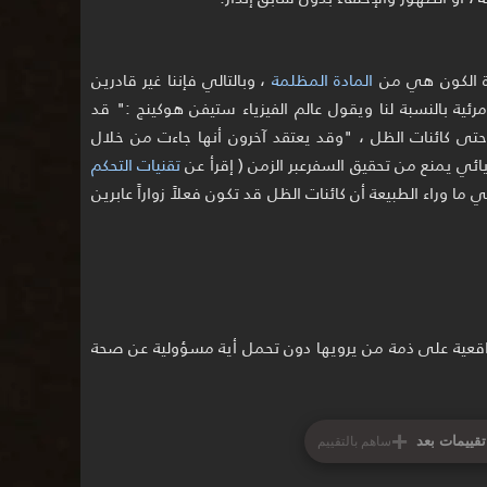
المادة المظلمة
، وبالتالي فإننا غير قادرين
رئية بالنسبة لنا ويقول عالم الفيزياء ستيفن هوكينج :" قد
تى كائنات الظل ، "وقد يعتقد آخرون أنها جاءت من خلال
ائي يمنع من تحقيق السفرعبر الزمن ( إقرأ عن
تقنيات التحكم
ا وراء الطبيعة أن كائنات الظل قد تكون فعلاً زواراً عابرين
ية على ذمة من يرويها دون تحمل أية مسؤولية عن صحة
+
تقييمات بعد
ساهم بالتقييم