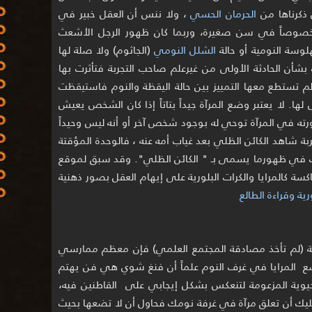
 ذكرناها من
الحرمان الحسي
، ولا ننس أن العقل خبير في
 خصوصاً في سن صغيرة، وربما كان ظهور الرجل الأشعث
لوسة النومية أو حالة
الشلل النومي
(الجاثوم) ولا صلة لها
 بشأن الحادثة الأولى من غيرعلم صاحب التجربة فتأثرت بها
م تستطع معها التمييز بين حالة اليقظة والنوم فاستيقظت
ها. لا يعتبر وضع المرآة جيداً بتاتاً إذا كان الشخص يعيش
ته في المرآة توحي له بوجود شخص آخر أو أنه ليس وحيداً
ة شاهد الكائن الظلي بعد غياب أمه عنه ، فالوحدة المؤقتة
في ظهورما يسمى بـ " الكائن الظلي". وقد سبق لموقع
عاكسة كالمرايا والكرات البلورية على إيهام العقل بصور ذهنية
رية وقراءة الطالع
وية (لم تأخذ مصادقة المجتمع العلمي) فإن معظم ممارسي
لفنغ شوي يتجنبون Feng Shui وضع المرايا في غرف النوم علماً أن فنغ شوي هي فن يهتم
حيوية المزعومة لتنعكس بشكل إيجابي على القاطنين فيه،
 عليك أن تعلق مرآة في غرفة نومك فحاول أن لا تضعها بحيث