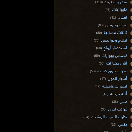
سحر وشعوذة
(110)
ماورائيات
(97)
أفلام
(91)
موت وموتى
(88)
كائنات فضائية
(80)
أحلام وكوابيس
(78)
استحضار أرواح
(60)
قصص وروايات
(59)
آثار وحضارات
(53)
قدرات فوق حسية
(53)
أسرار الكون
(47)
أصوات غامضة
(47)
أدلة مزيفة
(42)
مس
(36)
غرائب أخرى
(35)
تجارب الموت الوشيك
(34)
جنس
(31)
شلل نوم