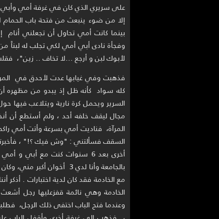
إلا من ضوء ينبعث من فتحة باب الحمام ا
بينما كانت أمي تحاول أن تجعلني أنام إ
وفجأة نادى أبي أمي لكي تجلب له لبناً من
لأبوك لبن و أرجع ...لا تخاف .. زين"، فقل
فذهبت وفي غيابها عدت لأحدق في المرآة 
كله سواد كأنه ظل إذ يبدو من مظهره أن
السرير ويحمل كرة نارية ويتلاعب فيها ح
مجال ليقف خلفه أحد ، ولم أستطع أن أن
المرآة، فناديت أمي بسرعة وأتت أمي راكض
السقف فسألتني : "وش فيك ؟!" ، فأخبرته
أخرى بعد 6 سنوات كنت مع أبي و
بالجامعة وأنا لدي 3 أخوان أ
مع الخادمة فقد كان لدية اختبارات . أذكر أ
الخادمة وهي نائمة قفزعليها رجل أشعث
وعندما فتح الباب اختفى ذلك الرجل، فطلبت
، فذهب إلى غرفة أخرى وأقفل الباب عليه 