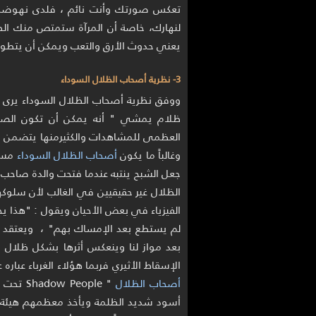
تعكس صورتك وأنت نائم ، فلدى نهوضك 
لنهارك، خاصة أن المرآة ستمتص منك الطا
يعني حدوث الأرق والتعب ويمكن أن يتطو
3- نظرية أصحاب الظلال السوداء
ظلام يمشي " أنه يمكن أن تكون الصور
العظمى للمشاهدات والكثيرمنها يتضمن ملا
وغالباً ما يكون
أصحاب الظلال السوداء
مسال
جعل الشبح ينتبه عندما فتحت والدة صاحب ا
الظلال غير حقيقيين في الغالب لأن سلوكه
الفيزياء في بعض الأحيان ويقول : "هذا يج
لم يستطع بعد الإمساك بهم" ، ويعتقد أ
بعد مواز لنا وينعكس أثرها بشكل ظلال 
الإسقاط الأثيري فربما هؤلاء الغرباء عبار
أصحاب الظلال
" eople
أسود شديد الظلمة ويأخذ معظمهم هيئة