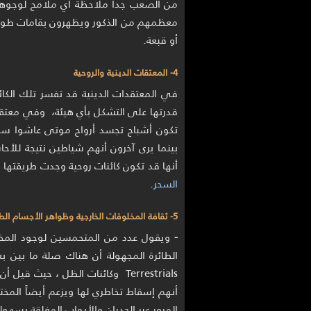
من الصعب جداً ملاحظة أي ملامح لوجوههم 
معظمهم من الذكور ويظهرون بقامات طويلة
أو قبعة.
4- المعتقات الدينية والروحية
في المعتقدات الدينية قد تفسر تلك الكا
قدرتها على التشكل بأي هيئة، وفي معتقدا
تكون أشباح تجسد أرواح موتى عاشوا سب
بينما يرى آخرون أنهم شياطين نتيجة للأح
أنها قد تكون كائنات روحية وجدت طريقتها إلى
السحر
.
5- ثقافة المخلوقات الخارجية وظواهر الأجسام الطائرة المجهولة
-
ويقول عدد من المتحمسين لوجود المخل
Terrestrials وكائنات الظل ، حيث
أنهم إسقاط تخاطري لها ويزعم أيضاً المخ
المرور عبر الجدران والأبواب المغلقة بسهولة