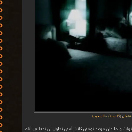
15 سنة) - السعودية
في إحدى الليالي حينما كنت بعمر 4 سنوات ولما حان موعد نومي كانت أمي تحاول أن تجعلني أنام