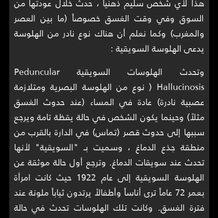
هذا لأي شخص سليم ذهنياً ، حدث خلال عودتها من
السوق وفي وقت الغسق خصوصاً (ما بين العصر
والمغرب) وكما نعلم أن هناك نوع نادر من الهلوسة
يدعى الهلوسة السويقية :
وتحدث الهلوسات السويقية Peduncular
Hallucinosis ( نوع من الهلوسة البصرية ومتلازمة
عصبية نادرة) عادة في المساء (عند حدوث الغسق
مثلاً) وحينما يكون الشخص في حالة يقظة تامة ويرجع
سببها إلى حدوث قصر (تماس) في الدارة بالقرب من
منطقة جذع الدماغ ، وسميت بـ "السويقية" لأنها
تحدث عند سويقات الدماغ. وترجع أول حالة موثقة عن
الهلوسة السويقية إلى عام 1922 حيث كانت امرأة
بعمر 72 عاماً ترى أناساً وأطفالاً يرتدون ثياباً ملونة عند
فترة الغسق. وكانت تلك الهلوسات تحدث في حالة