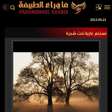
☾
الرئيسية
2013-05-21
مقالات
تستحم عارية تحت شجرة
قصص واقعية
أخبار
تحقيقات
ركن الخيال
كتب
عن الموقع
ENGLISH