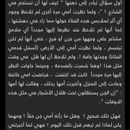
أول سؤال تبادر إلى ذهنها " كيف لها أن تستحم في
الشارع ؟ "، ولما نظرت أمي مرة أخرى لم تلاحظ وجود
أي أثر لملابس هذه الفتاة حولها مما زاد في دهشتها ،
كما أنها لم تلاحظ عند نظرها إليها مجدداً أي ملامح
مشاعر على وجهها من حزن أو فرح ، حتى أنها لم تكن
تبتسم ، ولما نظرت أمي إلى الأرض (أسفل قدمي
الفتاة) وجدتها جافة !، ولم تلاحظ أن لها ظل في وقت
مثل هذا !وهنا شعرت بالصدمة ، وحينما حاولت النظر
إليها مرة مجدداً كانت قد اختفت ، فركضت امي خائفة
وعادت إلى المنزل وأخبرت أمها بذلك ، وقالت لها أمها
: "إن الجن يستظلون تحت ظلال الأشجار في مثل هذه
الاوقات ".
فهل ذلك صحيح ؟ وهل ما رأته أمي جن حقاً ؟ ومهما
يكن لماذا لم ترهم قبل ذلك اليوم ؟ فهي كما أخبرتني