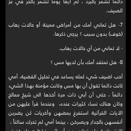
دائما تشعر بالبرد ، لم ارها يوما تشعر بالحر في عز
الصيف.
7- هل تعاني أمك من أمراض معينة أو حالات رهاب
(خوف) بدون سبب ؟ يرجى ذكرها.
- لا تعاني من أي حالات رهاب.
8- هل تعتقد أمك بأن لديها مس ؟
أحب اضيف شيء لعله يساعد في تحليل القضية، أمي
كانت دائما تقول أن بها مس وكانت مؤمنة بهذا الشيء
دائماً ، حتى أن أبي ذات مرة أخذها الى شيخ معالج
وكان هناك نساء كثيرات عنده، وعندما قرأ عليهن من
الآيات القرآنية استفرغ بعضهن وأخريات كن يضربن
أنفسهن بالجدار ويصرخن ، بينما أمي لم تحرك ساكناً ،
كانت عادية ولم تعاني من أي اثر ، فقط صداع خفيف