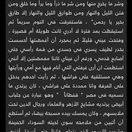
وشر ما يخرج منها ومن شر ما ذرأ وما برأ وما خلق ومن
فتن الليل والنهار ومن طوارق الليل والنهار إلا طارق
بخير يا رحمن" ، فاستغرقت فى النوم سريعاً ثم
استيقظت بعد فترة لا أدري كانت طويلة أم قصيرة ،
وفتحت عيني قليلاً ثم بمجرد أن أغمضتها أحسست
بخدر لطيف يسري فى جسدي من قمة رأسي حتى
أصابع قدمي، ورغم أن عيناي كانتا مغمضتين إلا أنني
استطعت ان أرى غرفتي التي أنام فيها مع أمي ورأيتها
وهي مستلقية على فراشها ، ثم رأيت احدهم يدخل
على الغرفة وانا ممددة على فراشي ، كان يرتدي ما
نسميه فى مصر " قفطاناً " وهو عبارة عن جلباب
أبيض يرتديه مشايخ الأزهر والعلماء ورجال الدين تحت
ملابسهم ، وكان يمسك بيده مسبحة بيضاء لم أستطع
أن أتبين من ملامحه سوى لحيته السوداء الخفيفة
وشعره الأسود الذي يتدلى قليلاً حتى أسفل أذنيه،