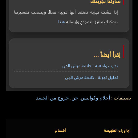
شاركنا تجربتك
إذا عشت تجربة تعتقد أنها غريبة فعلاً ويصعب تفسيرها
،يمكنك ملئ النموذج وإرساله
هـنـا
إقرأ أيضاً ...
تجارب واقعية : خادمة عرش الجن
تحليل تجربة : خادمة عرش الجن
تصنيفات :
أحلام وكوابيس
,
جن
,
خروج من الجسد
ما وراء الطبيعة
أقسام