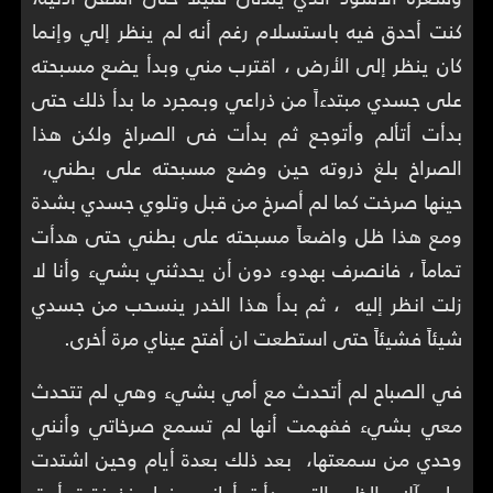
كنت أحدق فيه باستسلام رغم أنه لم ينظر إلي وإنما
كان ينظر إلى الأرض ، اقترب مني وبدأ يضع مسبحته
على جسدي مبتدءاً من ذراعي وبمجرد ما بدأ ذلك حتى
بدأت أتألم وأتوجع ثم بدأت فى الصراخ ولكن هذا
الصراخ بلغ ذروته حين وضع مسبحته على بطني،
حينها صرخت كما لم أصرخ من قبل وتلوي جسدي بشدة
ومع هذا ظل واضعاً مسبحته على بطني حتى هدأت
تماماً ، فانصرف بهدوء دون أن يحدثني بشيء وأنا لا
زلت انظر إليه ، ثم بدأ هذا الخدر ينسحب من جسدي
شيئاً فشيئاً حتى استطعت ان أفتح عيناي مرة أخرى.
في الصباح لم أتحدث مع أمي بشيء وهي لم تتحدث
معي بشيء ففهمت أنها لم تسمع صرخاتي وأنني
وحدي من سمعتها، بعد ذلك بعدة أيام وحين اشتدت