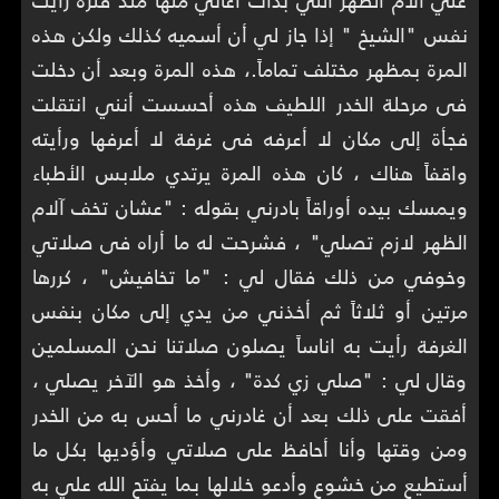
علي آلام الظهر التي بدأت أعاني منها منذ فترة رأيت
نفس "الشيخ " إذا جاز لي أن أسميه كذلك ولكن هذه
المرة بمظهر مختلف تماماً.، هذه المرة وبعد أن دخلت
فى مرحلة الخدر اللطيف هذه أحسست أنني انتقلت
فجأة إلى مكان لا أعرفه فى غرفة لا أعرفها ورأيته
واقفاً هناك ، كان هذه المرة يرتدي ملابس الأطباء
ويمسك بيده أوراقاً بادرني بقوله : "عشان تخف آلام
الظهر لازم تصلي" ، فشرحت له ما أراه فى صلاتي
وخوفي من ذلك فقال لي : "ما تخافيش" ، كررها
مرتين أو ثلاثاً ثم أخذني من يدي إلى مكان بنفس
الغرفة رأيت به اناساً يصلون صلاتنا نحن المسلمين
وقال لي : "صلي زي كدة" ، وأخذ هو الآخر يصلي ،
أفقت على ذلك بعد أن غادرني ما أحس به من الخدر
ومن وقتها وأنا أحافظ على صلاتي وأؤديها بكل ما
أستطيع من خشوع وأدعو خلالها بما يفتح الله علي به