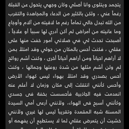
يتجمد ويتلوى وانا أصلي وكان وجهي يتحول عن القبلة
رغماً عني ، ولكن بالكثير من الدعاء والمجاهدة والتقرب
من الله تبدل حالي تماماً رغم ما لاقيته من آلام وأوجاع
وما عانيته من أمراض لم أكن أدري لها سبباً أو علاجاً ،
أصبحت تحدث لي في صلاتي أمور خفت منها على
عقلي ، فكنت أحس بالمكان من حولي وقد امتلأ بمن
لا أراهم احياناً ومن أراهم أحياناً أخرى ، وكنت أشم روائح
لم ولن أشم مثلها من شدة روعتها وجمالها ، وكنت
أحس بصدري وقد امتلأ بهواء ليس كهواء الأرض
وأحس كأنني انتقلت إلى مكان وزمان لا أعلم عنه
انعدمت فيه الجاذبية فأحسست بخفة فى جسدي
وكأنني أسبح فى الهواء، ولأنني أرعى أمي السيدة
المسنة شبه المقعدة وتقريباً ليس لها غيري ولأنني
خشيت أن يتعرض عقلي لما لا يستطيع أن يفهمه أو