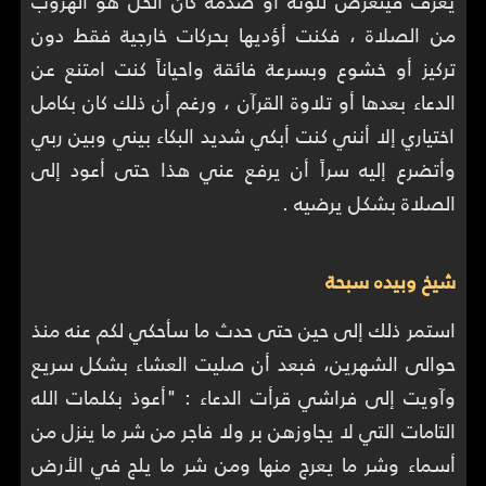
يعرف فيتعرض للوثة أو صدمة كان الحل هو الهروب
من الصلاة ، فكنت أؤديها بحركات خارجية فقط دون
تركيز أو خشوع وبسرعة فائقة واحياناً كنت امتنع عن
الدعاء بعدها أو تلاوة القرآن ، ورغم أن ذلك كان بكامل
اختياري إلا أنني كنت أبكي شديد البكاء بيني وبين ربي
وأتضرع إليه سراً أن يرفع عني هذا حتى أعود إلى
الصلاة بشكل يرضيه .
شيخ وبيده سبحة
استمر ذلك إلى حين حتى حدث ما سأحكي لكم عنه منذ
حوالى الشهرين، فبعد أن صليت العشاء بشكل سريع
وآويت إلى فراشي قرأت الدعاء : "أعوذ بكلمات الله
التامات التي لا يجاوزهن بر ولا فاجر من شر ما ينزل من
أسماء وشر ما يعرج منها ومن شر ما يلج في الأرض