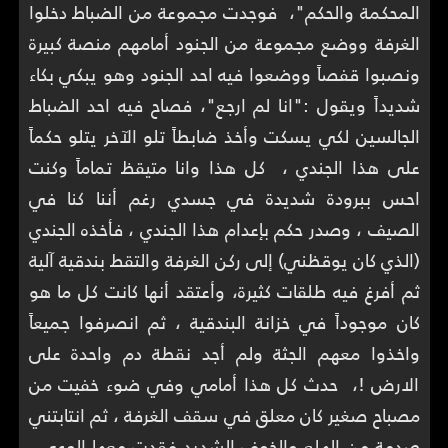
المحكمة والحكم"، فوجدت مجموعة من الضباط دخلوا
الغرفة ووضع مجموعة من الجنود أمامهم منصة كبيرة
ونصبوا قفصاً ووضعوا فيه احد الجنود وهو يبكي بكاء
شديداً ويقول :"انا لم ارجع"، فصاح فيه احد الضباط
الجالسين لكي يسكت وأخذ ضابطاً تلو الآخر يتلو حكماً
على هذا الجندي ، كل هذا وانا متيقظ تماماً وكنت
احس ببرودة شديدة في جسدي رغم أننا كنا في
الصيف ، وصدر حكم بإعدام هذا الجندي ، فأخذه الجندي
(الذي كان يوقظني) إلى ركن الغرفة والتقط بندقية آلية
ثم أفرغ فيه طلقات كثيرة، وأعتقد أنها كانت كل ما هو
كان موجوداً في خزانة البندقية ، ثم انصرفوا جميعاً
واخذوا معهم الجثة ولم أجد نقطة دم واحدة على
الارض !، حدث كل هذا أمامي وفي ضوء خفيت من
مصباح صغير كان معلق في سقف الغرفة ، ثم انتابتني
صدمة من الهلع والخوف الشديد فقدت معها الوعي،