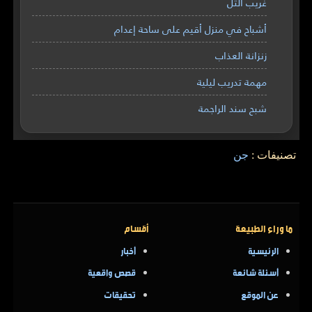
غريب التل
أشباح في منزل أقيم على ساحة إعدام
زنزانة العذاب
مهمة تدريب ليلية
شبح سند الراجمة
تصنيفات :
جن
ما وراء الطبيعة
أقسام
الرئيسية
أخبار
أسئلة شائعة
قصص واقعية
عن الموقع
تحقيقات