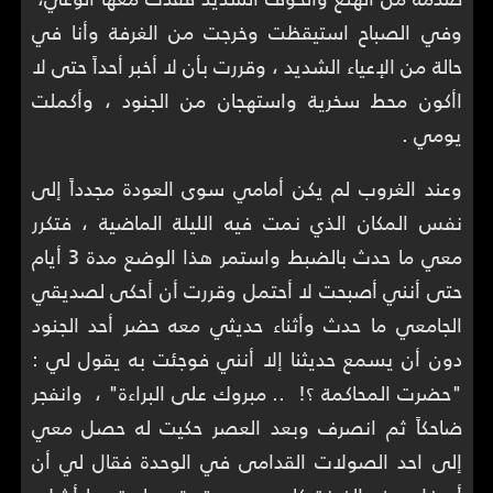
وفي الصباح استيقظت وخرجت من الغرفة وأنا في
حالة من الإعياء الشديد ، وقررت بأن لا أخبر أحداً حتى لا
اأكون محط سخرية واستهجان من الجنود ، وأكملت
يومي .
وعند الغروب لم يكن أمامي سوى العودة مجدداً إلى
نفس المكان الذي نمت فيه الليلة الماضية ، فتكرر
معي ما حدث بالضبط واستمر هذا الوضع مدة 3 أيام
حتى أنني أصبحت لا أحتمل وقررت أن أحكى لصديقي
الجامعي ما حدث وأثناء حديثي معه حضر أحد الجنود
دون أن يسمع حديثنا إلا أنني فوجئت به يقول لي :
"حضرت المحاكمة ؟! .. مبروك على البراءة" ، وانفجر
ضاحكاً ثم انصرف وبعد العصر حكيت له حصل معي
إلى احد الصولات القدامى في الوحدة فقال لي أن