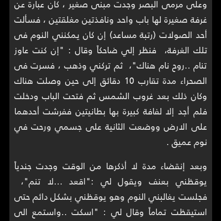
وعلى مرمى البصر وجدت مبنى صغير ، كان عبارة عن
غرفة صغيرة لها باب واحد ونافذتين مغلقتين ، فسألت
أحد الصولات (رتبة مساعد) إن كان يمكنني النوم فى
تلك الغرفة، فنظر إلي ضاحكاً وقال : "إن كنت عاوز
تنام ..روح نام هناك"، ثم تركني وذهب ، فسرت فى
الصحراء مدة تقارب 10 دقائق إلى حين وصلت هناك
وكان ذلك بعد غروب الشمس ثم فتحت الباب ودخلت
فلم أجد إلا لفافة كبيرة بها بطانيتين ففرشت أحدهما
على الارض ووضعت الثانية على جسمي ورحت في
نوم عميق .
وبعد إنقضاء مدة لا أذكرها من الوقت وجدت جندياً
يوقظني بعنف ويقول لي :"اقعد ...لا تنم"،
فجلست يغالبني النوم وهو يوقظني بشكل دائم حتى
استيقظت تماماً وقال لي : "اسكت ..واستمع الى