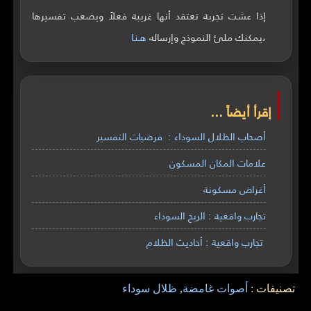
إذا عشت تجربة تعتقد أنها غريبة فعلاً ويصعب تفسيرها
،يمكنك ملئ النموذج وإرساله
هـنـا
إقرأ أيضاً ...
أصحاب الظلال السوداء : فرضيات التفسير
علامات المكان المسكون
أغراض مسكونة
تجارب واقعية : الريح السوداء
تجارب واقعية : أحاديث الظلام
تصنيفات :
أصوات غامضة
,
ظلال سوداء