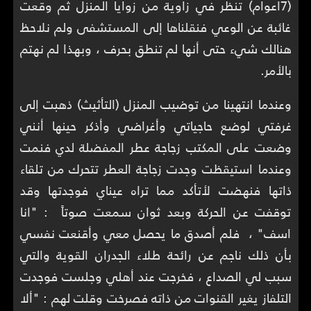
(7اعوام) تنظر في زاوية من زوايا المنزل ثم وقعت
غائبة عن الوعي فنقلناها إلى المستشفى ولم نلاحظ
هنالك شيء حتى أنها لم تنطق بحرف ، وبهذا لم نهتم
بالأمر.
وعندما انتهينا من توضيب المنزل (التأثيث) ذهبت إلى
غرفتي لوضع حاجياتي وأغراضي وأذكر حينها أنني
وضعت على المكتب زجاجة عطر المفضلة لدي فنمت
وعندما استيقظت وجدت زجاجة العطر تتحرك من تلقاء
ذاتها فنهضت لأتأكد مما تراه عيناي فوجدتها وقد
توقفت عن الحركة وبعد ثوان سمعت صوتاً : "انا
اسف" ، فلم أصدق ما يحصل معي وأقنعت نفسي
بأن ذلك ناجم عن رائحة طلاء الجدران القوية والتي
سبب لي الصداع ، فخرجت عند أهلي وجلست فوجدت
التلفاز يغير القنوات من ذاته فصرخت وقلت لهم : "ألا