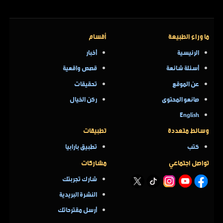
ما وراء الطبيعة
أقسام
الرئيسية
أخبار
أسئلة شائعة
قصص واقعية
عن الموقع
تحقيقات
صانعو المحتوى
ركن الخيال
English
وسائط متعددة
تطبيقات
كتب
تطبيق بارابيا
تواصل اجتماعي
مشاركات
شارك تجربتك
النشرة البريدية
أرسل مقترحاتك