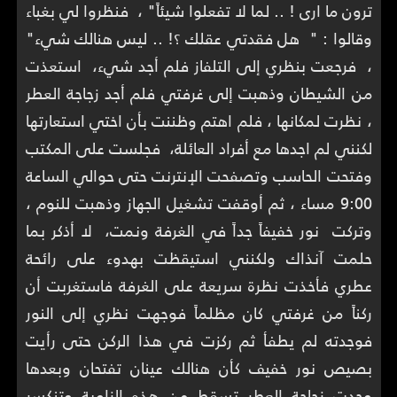
ترون ما ارى ! .. لما لا تفعلوا شيئاً" ، فنظروا لي بغباء
وقالوا : " هل فقدتي عقلك ؟! .. ليس هنالك شيء"
، فرجعت بنظري إلى التلفاز فلم أجد شيء، استعذت
من الشيطان وذهبت إلى غرفتي فلم أجد زجاجة العطر
، نظرت لمكانها ، فلم اهتم وظننت بأن اختي استعارتها
لكنني لم اجدها مع أفراد العائلة، فجلست على المكتب
وفتحت الحاسب وتصفحت الإنترنت حتى حوالي الساعة
9:00 مساء ، ثم أوقفت تشغيل الجهاز وذهبت للنوم ،
وتركت نور خفيفاً جداً في الغرفة ونمت، لا أذكر بما
حلمت آنذاك ولكنني استيقظت بهدوء على رائحة
عطري فأخذت نظرة سريعة على الغرفة فاستغربت أن
ركناً من غرفتي كان مظلماً فوجهت نظري إلى النور
فوجدته لم يطفأ ثم ركزت في هذا الركن حتى رأيت
بصيص نور خفيف كأن هنالك عينان تفتحان وبعدها
وجدت زجاجة العطر تسقط من هذه الزاوية وتنكسر