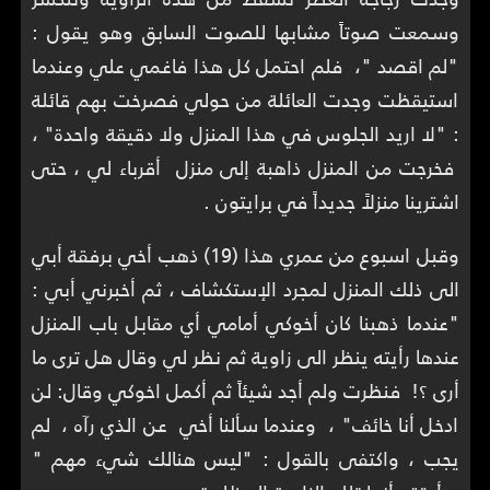
وسمعت صوتاً مشابها للصوت السابق وهو يقول :
"لم اقصد "، فلم احتمل كل هذا فاغمي علي وعندما
استيقظت وجدت العائلة من حولي فصرخت بهم قائلة
: "لا اريد الجلوس في هذا المنزل ولا دقيقة واحدة" ،
فخرجت من المنزل ذاهبة إلى منزل أقرباء لي ، حتى
اشترينا منزلاً جديداً في برايتون .
وقبل اسبوع من عمري هذا (19) ذهب أخي برفقة أبي
الى ذلك المنزل لمجرد الإستكشاف ، ثم أخبرني أبي :
"عندما ذهبنا كان أخوكي أمامي أي مقابل باب المنزل
عندها رأيته ينظر الى زاوية ثم نظر لي وقال هل ترى ما
أرى ؟! فنظرت ولم أجد شيئاً ثم أكمل اخوكي وقال: لن
ادخل أنا خائف" ، وعندما سألنا أخي عن الذي رآه ، لم
يجب ، واكتفى بالقول : "ليس هنالك شيء مهم "