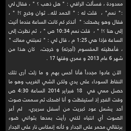
معدودة ، فسألت الراقي : " هل ذهب ؟ " ، فقال لي
:" نعم" ، قلت له : " الحمد لله.. ثوان وخرج ؟! " ،
فقال وهو يضحك: " أتذكر كم كانت الساعة عندما أتيت
إلى هنا ؟! " ، قلت نعم 10:34 ص " ، ثم نظرت إلى
الساعة فإذا هي 1:25 م ، قال لي : " تعبتني معاك "
، فأعطيته المقسوم (أجرته) و خرجت، كان هذا من
شهر 6 عام 2013 و عمري وقتها 17 .
الآن عادوا مجدداً فأنا أحس بهم و ما زلت أرى تلك
النقاط السوداء على يدي ولكن الشي الغريب وهو ما
حصل معي في 18 فبراير 2014 الساعة 4:30 ص
وقت الفجر إذ استيقظت و أنا اضحك ثم سمعت صوت
أحد يشعل عود كبريت من أسفل سريري، لم أعر
الصوت أي انتباه لكني رأيت بعدها بثواني ضوء
برتقالي محمر على الجدار و كأنه إنعكاس نار على الجدار