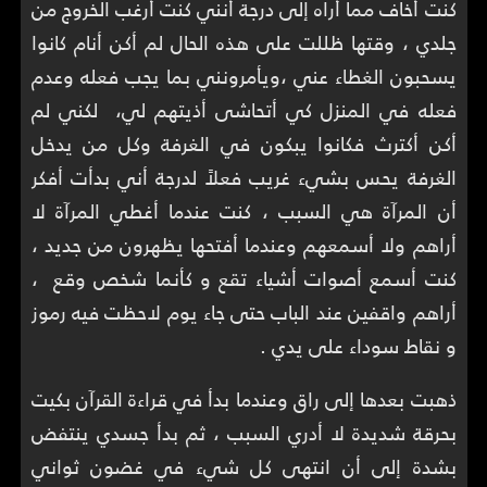
كنت أخاف مما أراه إلى درجة أنني كنت أرغب الخروج من
جلدي ، وقتها ظللت على هذه الحال لم أكن أنام كانوا
يسحبون الغطاء عني ،ويأمرونني بما يجب فعله وعدم
فعله في المنزل كي أتحاشى أذيتهم لي، لكني لم
أكن أكترث فكانوا يبكون في الغرفة وكل من يدخل
الغرفة يحس بشيء غريب فعلاً لدرجة أني بدأت أفكر
أن المرآة هي السبب ، كنت عندما أغطي المرآة لا
أراهم ولا أسمعهم وعندما أفتحها يظهرون من جديد ،
كنت أسمع أصوات أشياء تقع و كأنما شخص وقع ،
أراهم واقفين عند الباب حتى جاء يوم لاحظت فيه رموز
و نقاط سوداء على يدي .
ذهبت بعدها إلى راق وعندما بدأ في قراءة القرآن بكيت
بحرقة شديدة لا أدري السبب ، ثم بدأ جسدي ينتفض
بشدة إلى أن انتهى كل شيء في غضون ثواني