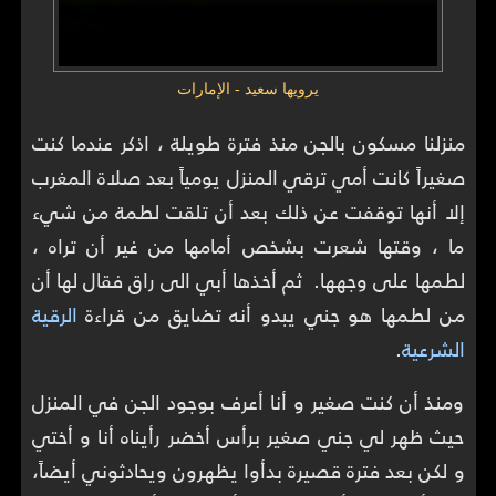
يرويها سعيد - الإمارات
منزلنا مسكون بالجن منذ فترة طويلة ، اذكر عندما كنت
صغيراً كانت أمي ترقي المنزل يومياً بعد صلاة المغرب
إلا أنها توقفت عن ذلك بعد أن تلقت لطمة من شيء
ما ، وقتها شعرت بشخص أمامها من غير أن تراه ،
لطمها على وجهها. ثم أخذها أبي الى راق فقال لها أن
من لطمها هو جني يبدو أنه تضايق من قراءة
الرقية
الشرعية
.
ومنذ أن كنت صغير و أنا أعرف بوجود الجن في المنزل
حيث ظهر لي جني صغير برأس أخضر رأيناه أنا و أختي
و لكن بعد فترة قصيرة بدأوا يظهرون ويحادثوني أيضاً،