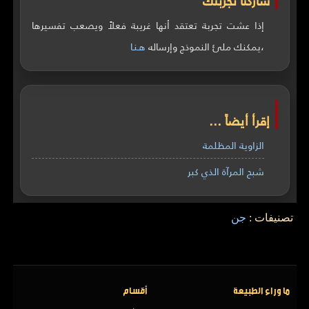
شاركنا تجربتك
إذا عشت تجربة تعتقد أنها غريبة فعلاً ويصعب تفسيرها
،يمكنك ملئ النموذج وإرساله
هـنـا
إقرأ أيضاً ...
الزاوية المظلمة
شبح المرآة الذي كبر
تصنيفات :
جن
ما وراء الطبيعة
أقسام