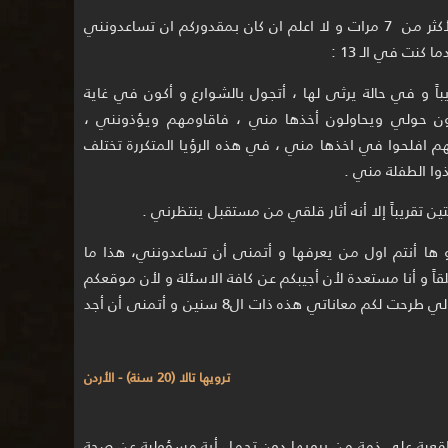
وأخيراً أريد أن أطرح عليكم حلم تكرر معي لأكثر من 7 مرات و لا اعلم ان كان بمقدوركم ان تساعدونني
كنت في الـ 13 :
سي أحمل طفلة وأنما بعمر30 تقريباً و في حالة يرثى لها ، أتجول بالشوارع و أكون في غاية
ن حولي ويحاولون أخذها مني ، فاقاومهم ويؤذونني ،
م افلحوا في اخذها مني ، في هذه الرؤيا المتكررة تختلف
ذوا الطفلة مني .
ن تقريباً إلا أنه أثار قلقي من مستقبل ينتظرني .
 و ها أنتم اول من يعرفها و أتمنى أن تساعدونني، هذا ما
ً و أنا مستعدة لأن أجيبكم عن كافة الاسئلة و لأن موقعكم
من المواقع المفضلة و الموثوقة بالنسبة لي طرحت لكم معاناتي هذه ذات ال8 سنين و أتمنى أن أجد
ترويها تالا (20 سنة) - الأردن
ية على ذمة من يرويها دون تحمل أية مسؤولية عن صحة