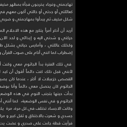
تهاجمني وغرباء يخرجون فجأة بمظهر مخيف 
كعائلتي أو جدتي أو خالتي أكون معهم في
شكل مخيف ثم يبدأوا بمهاجمتي و ضربي.
أريد أن أذكر أمراً يتكرر مع هذه الاحلام 
حركتي و شدني اليه و إيذائي و لحد الآن 
وكذلك عائلتي ، وأمارس حياتي بشكل ط
إضطراب كما انني أنام على صوت القرآن و 
في تلك الفترة بدأ الجاثوم معي وكنت أ
لأنني قبل ذلك كنت دائماً أقول أن كيد
القصص خزعبلات لا أكثر ، عندما كان يص
الجاثوم كان يحصل معي دائماً وأنا بوضع
بدأت حينها بتجنب النوم في هذه الوضع
الجاثوم و في نفس الوضعية، كما أنني أذ
وكانت الاجساد تختلف في كل مرة، مرة يكون ص
جسدي و شعرت بالاختناق و ثقل كبير و مرا
فرأيت قطة جاءت على صدري و عضت يدي بقو