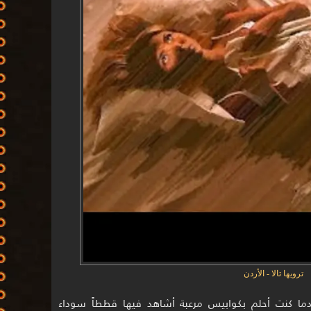
ترويها تالا - الأردن
نذ حوالي 8 سنوات عندما كنت أحلم بكوابيس مرعبة أشاهد فيها قططاً سوداء