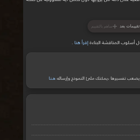
+
تقييمات بعد
ساهم بالتقييم
ل أسلوب المناقشة البناءة
إقرأ هنا
.
ً ويصعب تفسيرها ،يمكنك ملئ النموذج وإرساله
هـنـا