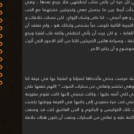
 كل مرة أن يأتي شاب لخطبتهن فلا يرجع بعدها ، وفي
ني بدأت أربط بين ما يحصل معي وتجربتين خضتهما مع الحب
 و هو أحبني ، كنا على وشك الزواج، لكن حصلت خلافات و
التجربة الثانية تلوعت حباً بشخص وكذلك هو ، ولم نعتقد أن
 للغاية ، و كان يريد أن يأتي لخطبتي ولكنه غاب لفترة ورجع
علاقة ، وصراحة هاتين التجربتين كانتا من أكثر الامور التي أثرت
ضوع و أن يتكرر الأمر .
جدير بالذكر أنني لما كنت بعمر 12 سنة مرضت جدتي فأخذناها لمنزلنا و اعتنينا بها في غرفة كنا
تي وهي تختضر وتعاني من سكرات الموت " اللهم خففها على
ي لكي أنتبه عليها ، وكانت ترعبني لأنها كانت تقوم مفزوعة
نني كنت مرة بمفردي إلى جانبها في الغرفة ووقتها ركضت
ت تلك الكوابيس و الجاثوم و الجن العاشق كنت قد وضعت
ئمة عليه و تعاني من السكرات وخفت أن تكون هناك علاقة