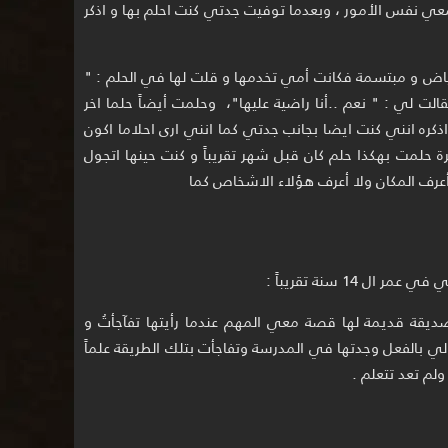
ي نفس الأمور ، وبعدما توفيت جدتي كنت احلم بها و اذكر
ياض و مبتسمة فكانت أمي تخدمها و قلت لها في الحلم : "
 لي : " نعم ..أنا راضية عليها"، وحلمت أيضاً حلما اخر
اذكره انني كنت ايضا بجانب جدتي كما انني ارى احلاما اكون
رة حلمت بهكذا حلم كان قبل شهر تقريباً و كنت حينها اتجول
أعرف المكان ولا أعرف هؤلاء الاشخاص كما
 14 سنة تقريباً :
يقة قديمة لها قصة معي المهم عندما رأيتها تفآجأتُ و
لي بالفعل وجدتها في المدرسة وتفاجأت بتلك الطريقة علماً
لم تعد تتعلم .