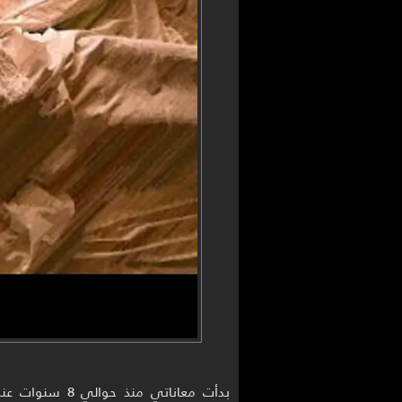
بدأت معاناتي م