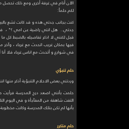
الآن أنام في غرفة أخرى ومع ذلك تحصل مع
لكم حلماً:
كنت بجانب جدتي هذه و قد كانت تشع بالب
جدتي.. هل انتي راضية عن امي ؟" ، فقالت
قبل لكنني لا اذكر تفاصيله بالضبط كل ما 
فيها بمكان غريب اتحدث مع غرباء ، وآخر م
في شوارع و أتحدث مع اناس غرباء فلا أنا 
حلم تنبؤي
وردتني بعض الاحلام التنبؤية أذكر منها انني في عمر ال
حلمت بأنني اصعد درج المدرسة فرأيت صد
التفت شاهقة من المفآجأة و في اليوم التا
بأنها لم تكن بتلك المدرسة وكانت مخطوبة و
حلم متكرر