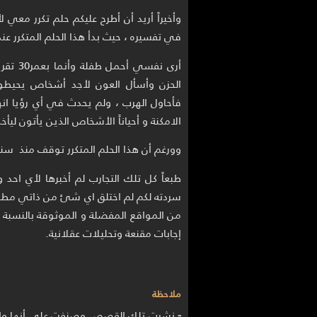
في تفسيره ، حيث بدأ هذا الحلم المتكرر عندما 
أرى نف
الحزن وأسأل العون لأجد أشخاص يحيطو
فأحاول الهرب ، ولم يحدث في أي رؤيا انه
الامكنة و أحياناً الأشخاص الذين يأتون ليأخ
وورغم أن هذا الحلم المتكرر توقف منذ سنتي
طبعاً كل تلك التجارب لم أخبرها لأي احد
سردته لكم لم اختلق اي شئ من ذاتي مطلقا
إجابات مقنعة وتحليلات عقلانية.
ملاحظة
-
نشرت تلك القصص وصنفت على أنها واقع