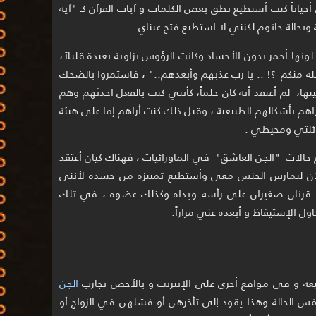
ياناً كنت أستطيع نطق بعض الكلمات و آيات القرآن كـ "آية
 وبحالة جاثوم لكنني لا استطيع فتح عيناي.
ت 3 رؤوس شياطين لونها أحمر بدون الأجساد وكانت الرؤوس بزاوية بعيدة قليلاً،
له منكم ؟! .. يا رب عذبهم وأبعدهم.." ، فاستمروا بالضحك
ها، لم أعتقد أنه كان حلماً، كأنني كنت بالفعل احدثهم وهم
اهم بأشكالهم الطبيعية ، وقبل ذلك كنت أراهم إما على هيئة
ائلتي ومحيطي .
حالات "الجن العاشق" في الماورائيات ، فهناك كيان أعتقد
 الآن ليمارس الجنس معي وأستطيع تمييزه من جسده لأنني
قرنان صغيران على رأسه ويداه وكذلك عضوه ، في تلك
اول الإستيقاظ و أبعده عني مراراً.
عة و في مواقع أخرى على الإنترنت و بالأخص تجارب
الجن
فس الحالة وهذا يقود إلى تأخرهن أو فشلهن في الزواج أو