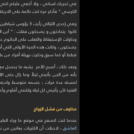
في تحريك لساني ، ولا أخفي عليكم انني أح
الكرسي " فأذكر مرة كنت نائمة على الاريكة
وفي إحدى الليالي رأي
كانوا يتحادثون و يضحكون فقلت : " أين ال
وحاولت الإستيقاظ والتغلب على الجاثوم حين
يضحكون ، وكانت هذه المرة الأولى التي أر
قطط أو كما سبق وذكرت بهيئة أفراد من ع
وبعد ذلك ، أصبح الأمر يشبه ما يحصل مع 
بأنه من الجن يأتيني ليلاً وما زال حتى
لمسته عدة مرات ، جسمه متوسط ولديه 
الفترة كان يأتيني كل ليلة ولكنني أقاوم وأح
مخاوف من فشل الزواج
عندما كنت اتصفح في موقع ما وراء الطبي
العاشق
، لاحظت أن الكثيرات يعانين من ن