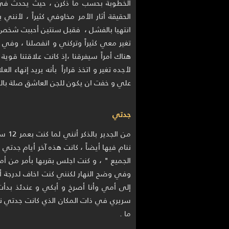
الخطوبة بحسب ما ذكرن ، حيث يحدث في
الحقيقة أثار الأمر مخاوفي كثيراً ، لأن
انتهيا بالفشل ، فقبل سنتين أحببت شخص
تغير معي كثيراً وتركني و انفصلنا ، وفي 
هناك أمراً سيفرقنا ،إذ كانت علاقتنا قوية
لأجده تغير و اتخذ قراراً بأنه يريد إنهاء ال
علي و خفت ان يكون للجن العاشق صلة بالمو
جدتي
من ال
ننام فيها أيضاً ، كانت هذه آخر أيام جد
الجميع " ، و كنت اجلس بقربها بأمر من أم
وفي وضح النهار لكنني كنت اخاف لدرجة أ
إلى أمي وأنا أصرخ و أبكي و عندئذ بدأ
سريري في ذات المكان الذي كانت جدتي نا
ما .