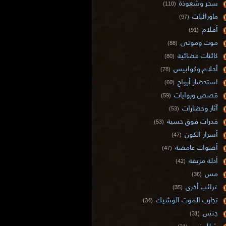
سحر وشعوذة
(110)
ماورائيات
(97)
أفلام
(91)
موت وموتى
(88)
كائنات فضائية
(80)
أحلام وكوابيس
(78)
استحضار أرواح
(60)
قصص وروايات
(59)
آثار وحضارات
(53)
قدرات فوق حسية
(53)
أسرار الكون
(47)
أصوات غامضة
(47)
أدلة مزيفة
(42)
مس
(36)
غرائب أخرى
(35)
تجارب الموت الوشيك
(34)
جنس
(31)
شلل نوم