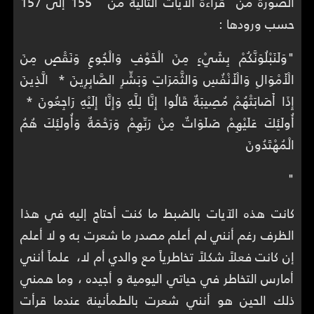
الصورة من قراءة الآيات التالية من 155 إلى 157
حسب ورودها :
"وَلَنَبْلُوَنَّكُمْ بِشَيْءٍ مِنَ الْخَوْفِ وَالْجُوعِ وَنَقْصٍ مِنَ
الْأَمْوَالِ وَالْأَنْفُسِ وَالثَّمَرَاتِ وَبَشِّرِ الصَّابِرِينَ * الَّذِينَ
إِذَا أَصَابَتْهُمْ مُصِيبَةٌ قَالُوا إِنَّا لِلَّهِ وَإِنَّا إِلَيْهِ رَاجِعُونَ *
أُولَئِكَ عَلَيْهِمْ صَلَوَاتٌ مِنْ رَبِّهِمْ وَرَحْمَةٌ وَأُولَئِكَ هُمُ
الْمُهْتَدُونَ
"
كانت هذه الآيات بالضبط ما كنت أحتاج إليه في هذا
الظرف رغم أنني لم أعلم مصدر ما شعرت به و لا أعلم
إن كانت فعلاً شكلاً تخاطرياً مع والدي أم لا، علماً أنني
أمارس التخاطر في حياتي اليومية و أجيده ، وما همني
ذلك الحين هو أنني شعرت بالطمأنينة عندما قرأت