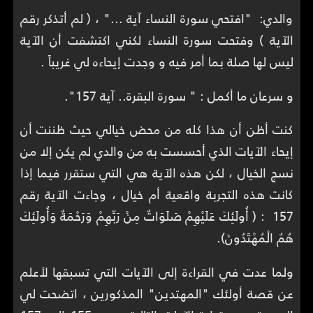
والدي: "افتحي سورة النساء آية ..." ، ( لم أتذكر رقم
الآية ) وفتحت سورة النساء لكني اكتشفت أن الآية
ليس لها صلة بما أمر فيه و وجدت إيحاءه لي غريباً .
و سرعان ما أكمل : " سورة البقرة.. آية 157".
كنت أظن أن هذا كله من محض خيالي حيث ظننت أن
إيحاء الآيات الذي أحسست به من والدي لم يكن إلا من
نسج الخيال ، لكن هذه الآية هي التي ستقرر فيما إذا
كانت هذه التجربة واقعية أم خيال ، وجاءت الآية رقم
157 : ( أُولَئِكَ عَلَيْهِمْ صَلَوَاتٌ مِنْ رَبِّهِمْ وَرَحْمَةٌ وَأُولَئِكَ
هُمُ الْمُهْتَدُونَ).
ولما عدت في القراءة إلى الآيات التي تسبقها لأعلم
عن قصة أولئك "المهتدين" المذكورين ، اتضحت لي