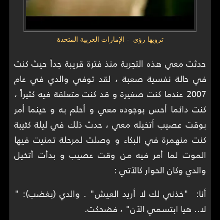
ترويها رؤى - الإمارات العربية المتحدة
حدثت معي هذه التجربة منذ فترة قريبة جداً حيث كنت
في حالة نفسية صعبة ، لقد توفي والدي في عام
2007 عندما كنت صغيرة و قد كنت متعلقة فيه كثيراً ،
كنت دائما أحس بوجوده معي و أحلم به و حينما أمر
بوقت عصيب أتخيله معي ، حدث ذلك في ليلة كئيبة
كنت منهمرة في البكاء و وصلت لمرحلة تمنيت فيها
الموت لما أمر فيه من وقت عصيب و بدأت أتخيل
والدي وكان الحوار كالآتي :
أنا: "خذني لك لا أريد العيش" . والدي (بغضب): "
لا.. هيا ابتسمي الآن" ، فضحكت.