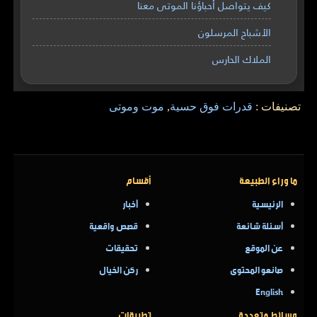
كيف يتواصل أحباؤنا الموتى معنا
الأشباح المرسلون
الملاك الحارس
تصنيفات :
قدرات فوق حسية
,
موت وموتى
ما وراء الطبيعة
أقسام
الرئيسية
أخبار
أسئلة شائعة
قصص واقعية
عن الموقع
تحقيقات
صانعو المحتوى
ركن الخيال
English
وسائط متعددة
تطبيقات