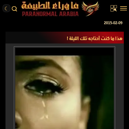
☾
الرئيسية
2015-02-09
مقالات
هذا ما كنت أحتاجه تلك الليلة !
قصص واقعية
أخبار
تحقيقات
ركن الخيال
كتب
عن الموقع
ENGLISH