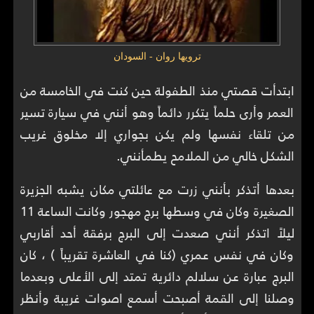
ترويها روان - السودان
ابتدأت قصتي منذ الطفولة حين كنت في الخامسة من
العمر وأرى حلماً يتكرر دائماً وهو أنني في سيارة تسير
من تلقاء نفسها ولم يكن بجواري إلا مخلوق غريب
الشكل خالي من الملامح يطمأنني.
بعدها أتذكر بأنني زرت مع عائلتي مكان يشبه الجزيرة
الصغيرة وكان في وسطها برج مهجور وكانت الساعة 11
ليلاً اتذكر أنني صعدت إلى البرج برفقة أحد أقاربي
وكان في نفس عمري (كنا في العاشرة تقريباً ) ، كان
البرج عبارة عن سلالم دائرية تمتد إلى الأعلى وبعدما
وصلنا إلى القمة أصبحت أسمع اصوات غريبة وأنظر