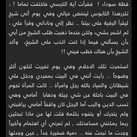
قطة سوداء ! فقرأت آية الكرسي فاختفت تماما ! ،
تكررهذا الكابوس لينغص حياتي وفي يوم أتى شيخ
ليقرأ الرقية على بيتنا .. نظر إلي وناداني وقرأ علي ،
لم اشعر بشيء ولكن عندما ذهبت طلب الشيخ من أبي
بأن يسألني فيما إذا كنت اكذب على الشيخ، وأكد
الشيخ بأن هناك خطب فيني !!
استمرت تلك الاحلام وفي يوم تغيرت لتكون أكثر
وضوحاً .. رأيت أنني في البيت بمفردي ودخل علي
شيطانان والعياذ بالله رجل وامرأة .. كانت المرأة تحوم
في البيت باحثة عن شي جيئة وذهابا أمامي وهي
تسب الدين والرب أما الرجل كان واقفاً أمامي يراقبني
ولم يتحرك أو يتفوه بكلمة قلت لها عن ماذا تبحثين
ربما يمكنني مساعدتك , لم تعرني أي اهتمام وأخيراً
وجدت ما تبحث عنه .. دمية صغيرة جداً , حين وجدتها