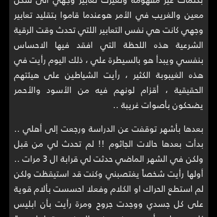
معين والغريب في الأمر هوعندما قاموا بتقليد تعابير
وجهي كانت هي نفس التعابير اللتي تحدث وقت الرقية
الشرعية هذه اللحظة التي افقد فيها الاحساس
بنفسي ويبدأ هو بالسيطرة علي ، ذلك اليوم رأيت في
هذه الغيبوبة الكثير ، رأيت الشياطين على هيئتهم
الحقيقية ، أقزام لونهم فيه من الأسود والأحمر
يضحكون بأصوات غريبة ..
بعدها بأشهر توقفت عن الدراسة ورجعت إلى أهلي ..
بدأت بعدها حالات الجاثوم !! لم تحدث لي من قبل
ولكن في الشهر الماضي حدثت لي قرابة ال 3 مرات ..
أولها رأيت شخصاً يغتصبني وكنت قد استيقظت ولكن
لم استطع الحراك او الكلام وفعلا احسست بألام قوية
على كل جسدي ووجدت جروح ومرة رأيت بأن ابليس