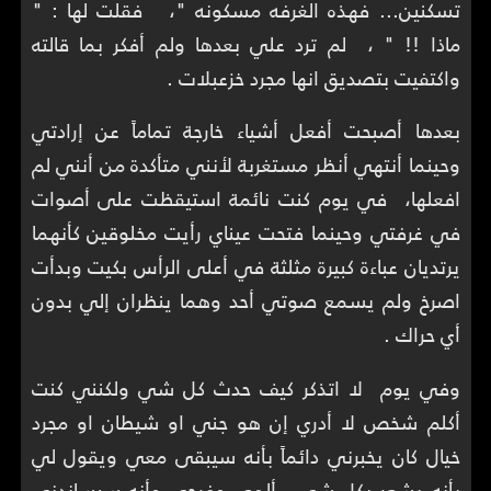
تسكنين... فهذه الغرفه مسكونه "، فقلت لها : "
ماذا !! " ، لم ترد علي بعدها ولم أفكر بما قالته
واكتفيت بتصديق انها مجرد خزعبلات .
بعدها أصبحت أفعل أشياء خارجة تماماً عن إرادتي
وحينما أنتهي أنظر مستغربة لأنني متأكدة من أنني لم
افعلها، في يوم كنت نائمة استيقظت على أصوات
في غرفتي وحينما فتحت عيناي رأيت مخلوقين كأنهما
يرتديان عباءة كبيرة مثلثة في أعلى الرأس بكيت وبدأت
اصرخ ولم يسمع صوتي أحد وهما ينظران إلي بدون
أي حراك .
وفي يوم لا اتذكر كيف حدث كل شي ولكنني كنت
أكلم شخص لا أدري إن هو جني او شيطان او مجرد
خيال كان يخبرني دائماً بأنه سيبقى معي ويقول لي
بأنه يشعر بكل شي ، ألمي وفرحي وأنه سيساندني