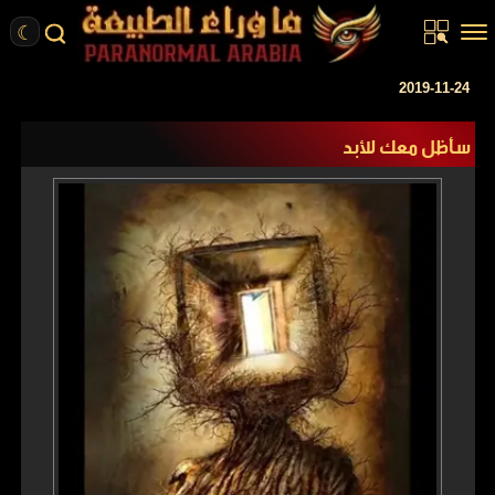
☾
الرئيسية
2019-11-24
مقالات
سأظل معك للأبد
قصص واقعية
أخبار
تحقيقات
ركن الخيال
كتب
عن الموقع
ENGLISH