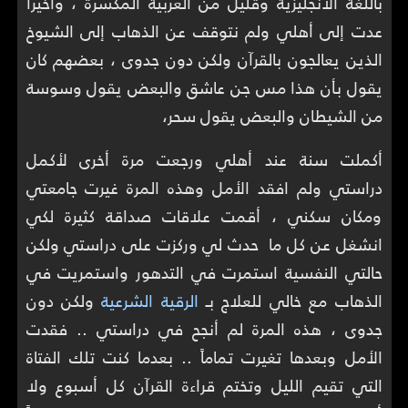
باللغة الانجليزية وقليل من العربية المكسرة ، وأخيراً
عدت إلى أهلي ولم نتوقف عن الذهاب إلى الشيوخ
الذين يعالجون بالقرآن ولكن دون جدوى ، بعضهم كان
يقول بأن هذا مس جن عاشق والبعض يقول وسوسة
من الشيطان والبعض يقول سحر،
أكملت سنة عند أهلي ورجعت مرة أخرى لأكمل
دراستي ولم افقد الأمل وهذه المرة غيرت جامعتي
ومكان سكني ، أقمت علاقات صداقة كثيرة لكي
انشغل عن كل ما حدث لي وركزت على دراستي ولكن
حالتي النفسية استمرت في التدهور واستمريت في
الذهاب مع خالي للعلاج بـ
الرقية الشرعية
ولكن دون
جدوى ، هذه المرة لم أنجح في دراستي .. فقدت
الأمل وبعدها تغيرت تماماً .. بعدما كنت تلك الفتاة
التي تقيم الليل وتختم قراءة القرآن كل أسبوع ولا