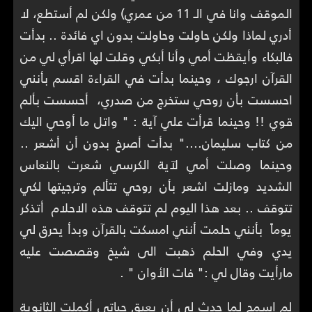
الموقف وانا في الـ 11 من عمري) ولكن لم أستطع، لا
أدري لماذا ولكن حاولت وحاولت بدون اي فائدة .. بدأت
فالبكاء وأيقظت أمي وأنا أبكي وقلت لها اقرأي لي من
القرآن ارجوك ، وحينما بدأت في القراءة اقسم بأنني
احسست بأن روحي ستخرج من صدري، أحسست بألم
قوي !! وحينما قرأت علي آية : " واتل ما أوحي اليك
من كتاب سليمان...." بدأت أصرخ بدون أن أشعر ..
وحينما وصلت أمي لآية الكرسي شعرت بالنعاس
الشديد ومازلت اشعر بأن روحي تتألم وترجيتها لكي
تتوقف .. بعد هذا اليوم لم تتوقف هذه الاحلام أتذكر
يوماً بأنني حلمت أنني امسكت بالقرآن وبدأ يحرق لي
يدي وفي الحلم ذهبت الى شيخ وقصصت عليه
مارأيت وقال لي :" فات الأوان " .
لم اسمح لما حدث لي أن يعيق حياتي أكملت الثانوية