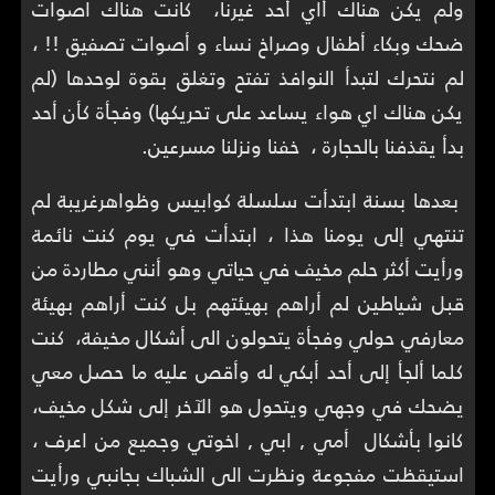
ولم يكن هناك أاي أحد غيرنا، كانت هناك اصوات
ضحك وبكاء أطفال وصراخ نساء و أصوات تصفيق !! ،
لم نتحرك لتبدأ النوافذ تفتح وتغلق بقوة لوحدها (لم
يكن هناك اي هواء يساعد على تحريكها) وفجأة كأن أحد
بدأ يقذفنا بالحجارة ، خفنا ونزلنا مسرعين.
بعدها بسنة ابتدأت سلسلة كوابيس وظواهرغريبة لم
تنتهي إلى يومنا هذا ، ابتدأت في يوم كنت نائمة
ورأيت أكثر حلم مخيف في حياتي وهو أنني مطاردة من
قبل شياطين لم أراهم بهيئتهم بل كنت أراهم بهيئة
معارفي حولي وفجأة يتحولون الى أشكال مخيفة، كنت
كلما ألجأ إلى أحد أبكي له وأقص عليه ما حصل معي
يضحك في وجهي ويتحول هو الآخر إلى شكل مخيف،
كانوا بأشكال أمي , ابي , اخوتي وجميع من اعرف ،
استيقظت مفجوعة ونظرت الى الشباك بجانبي ورأيت