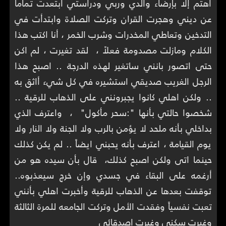
أهتم إلا بإرضاء والدي وربي ودراستي ابتعدت تماماً
عن ديني وهجرت القران وتركت الصلاة وابتدأت في
التدخين وتعاطي المخدرات وشرب الخمر ، أنا اكتب هذا
الكلام ومازلت مصدومة فعلاً ، لقد تغيرت ، لم اكن
حتى اتصور بانني ساتغير لهذه الدرجة .. اصبح هذا
الرجل الغريب صديقي استشيره في كل شيء أاثق به
.. ولكن اهلي كانوا يجبرونني على الذهاب للرقية ..
شخصوا حالتي بأنها ":سحر مأكول" ، واعترف الذي
بداخلي بأنه ملحد لا يؤمن بالرب ولا الجنة ولا النار ولا
يوم القيامة ، اعترف بأنه يحبني ايضاً .. لم يكن كذلك
حينما اتى ولكن اصبح كذلك، قال بأن سيده هو من
أرغمه على البقاء في جسدي وإن خرج سيعذبوه..
توقفت بعدها عن الذهاب للرقية وأخبرت اهلي بأنني
تعبت نفسياً وفقدت الأمل وتركت الجامعه للمرة الثالثة
وغيرت سكني وغيرت اصدقائي