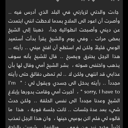
جاءت والدتي لزيارتي في البلد الذي أدرس فيه ..
وأصرت أن اعود الى العلاج بعدما لاحظت انني ابتعدت
عن ديني وأصبحت انطوائية جداً، ذهبنا إلى الشيخ
بعض مرات . وفي يوم والشيخ يقرأ بدأت أستعيد
الوعي قليلاً ولكن لم استطع أن افتح عيني .. رأيته ..
هذا الرجل يحترق ويصرخ .. قال للشيخ بأنه سوف
يذهب واختفى صوته ، بشر الشيخ أمي وقال لها بأن
عذابي قد انتهى ولكن لا .. لم تمض دقائق حتى رأيته
مجدداً .. رأيته يدخل الى جسدي ويقول لي : " I'm
sorry, I have to " ، أخبرت أمي وقامت بدورها بإبلاغ
الشيخ وعدنا مجدداً الى نفس الحلقة .. ولكن حدث
شيء بعد عدة جلسات .. كانت جلسة قوية ، هذا ما
قالوه لي فلم اكن بوعيي حينها ، وان هذا الرجل تعذب
كثيراً وخرج زبد من فمي .. وبالفعل شعرت بالراحة