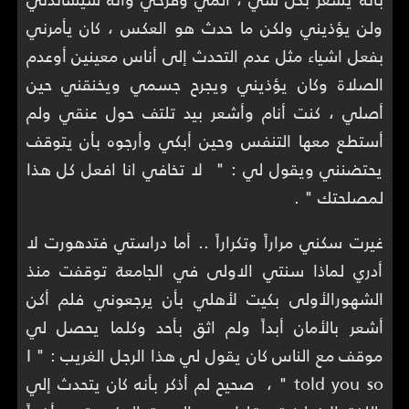
ولن يؤذيني ولكن ما حدث هو العكس ، كان يأمرني
بفعل اشياء مثل عدم التحدث إلى أناس معينين أوعدم
الصلاة وكان يؤذيني ويجرح جسمي ويخنقني حين
أصلي ، كنت أنام وأشعر بيد تلتف حول عنقي ولم
أستطع معها التنفس وحين أبكي وأرجوه بأن يتوقف
يحتضنني ويقول لي : " لا تخافي انا افعل كل هذا
لمصلحتك " .
غيرت سكني مراراً وتكراراً .. أما دراستي فتدهورت لا
أدري لماذا سنتي الاولى في الجامعة توقفت منذ
الشهورالأولى بكيت لأهلي بأن يرجعوني فلم أكن
أشعر بالأمان أبداً ولم اثق بأحد وكلما يحصل لي
موقف مع الناس كان يقول لي هذا الرجل الغريب : " I
told you so " ، صحيح لم أذكر بأنه كان يتحدث إلي