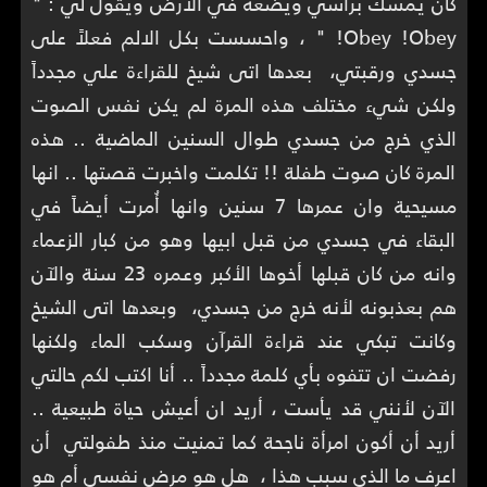
كان يمسك برأسي ويضعه في الارض ويقول لي : "
Obey !Obey! " ، واحسست بكل الالم فعلاً على
جسدي ورقبتي، بعدها اتى شيخ للقراءة علي مجدداً
ولكن شيء مختلف هذه المرة لم يكن نفس الصوت
الذي خرج من جسدي طوال السنين الماضية .. هذه
المرة كان صوت طفلة !! تكلمت واخبرت قصتها .. انها
مسيحية وان عمرها 7 سنين وانها أُمرت أيضاً في
البقاء في جسدي من قبل ابيها وهو من كبار الزعماء
وانه من كان قبلها أخوها الأكبر وعمره 23 سنة والآن
هم بعذبونه لأنه خرج من جسدي، وبعدها اتى الشيخ
وكانت تبكي عند قراءة القرآن وسكب الماء ولكنها
رفضت ان تتفوه بأي كلمة مجدداً .. أنا اكتب لكم حالتي
الآن لأنني قد يأست ، أريد ان أعيش حياة طبيعية ..
أريد أن أكون امرأة ناجحة كما تمنيت منذ طفولتي أن
اعرف ما الذي سبب هذا ، هل هو مرض نفسي أم هو