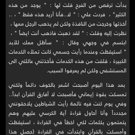
بدأت ترقص من الفرح قلت لها : " يوجد من هذه
الكثير" ، فردت علي : " لا..فأنا أريد هذه فقط " ، ..
أخذتها وخرجت من النافذة ولكن لم يذهب الرجل معها ،
نظرت إليه وقلت : " لقد ذهبت فاذهب أنت ايضاً " ،
ابتسم في وجهي وقال : " سأظل معك للأبد
" استيقظت وعندما رأيت جسمي كانت تملأه الكدمات
الكبيرة ، قلقت من هذه الكدمات فأخذتني عائلتي الى
المستشفى ولكن لم يعرفوا السبب.
بعد هذا اليوم أصبحت اشعر بالخوف دائماً ولكني
تمسكت بقوة إيماني فأصبحت لا أفارق القرآن ابداً..
وفي يوم كنت فيه نائمة رأيت الشياطين يلاحقونني
مجددداً وأنا أحاول قراءة آية الكرسي عليهم وهم
يتمتمون بكلمات لكي اخطأ في القراءة ، استيقظت
وأمسكت بالقرآن وابتدأت في القراءة (حصل هذا