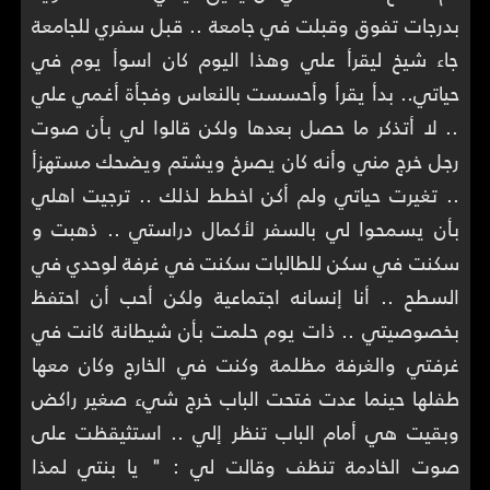
بدرجات تفوق وقبلت في جامعة .. قبل سفري للجامعة
جاء شيخ ليقرأ علي وهذا اليوم كان اسوأ يوم في
حياتي.. بدأ يقرأ وأحسست بالنعاس وفجأة أغمي علي
.. لا أتذكر ما حصل بعدها ولكن قالوا لي بأن صوت
رجل خرج مني وأنه كان يصرخ ويشتم ويضحك مستهزأ
.. تغيرت حياتي ولم أكن اخطط لذلك .. ترجيت اهلي
بأن يسمحوا لي بالسفر لأكمال دراستي .. ذهبت و
سكنت في سكن للطالبات سكنت في غرفة لوحدي في
السطح .. أنا إنسانه اجتماعية ولكن أحب أن احتفظ
بخصوصيتي .. ذات يوم حلمت بأن شيطانة كانت في
غرفتي والغرفة مظلمة وكنت في الخارج وكان معها
طفلها حينما عدت فتحت الباب خرج شيء صغير راكض
وبقيت هي أمام الباب تنظر إلي .. استثيقظت على
صوت الخادمة تنظف وقالت لي : " يا بنتي لمذا