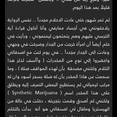
قليلاً بعد هذا اليوم.
لم تمر شهور حتى عادت الاحلام مجدداً .. نفس الرواية
يلاحقونني في أجساد معارفي وأنا أحاول قراءة آية
الكرسي عليهم وهم يتمتمون ليمنعوني ، ورأيت في
حلم أيضاً أن امرأة خرجت من الجدار وصرخت في وجهي
وعادت الى الجدار مجدداً .. في يوم كنت مع اصدقائي
واحضروا إلي نوع من المخدرات ( وأأسف لذكر هذا
الكلام ولكنني مصدقة بأن لهذه المواقف صلة ) ، وما
سمعت عن هاذا المخدر بأن له صلة بسحر أسود وان له
مركب كيميائي لم يستطيع البعض التعرف إليه ويطلق
على هذا المخدر اسم ( Synthetic Marijuana )
ولكنني لم أصدق وقمت بتجربته ، دخلت في حالة من
الهيستريا وماقال لي اصدقائي هو أنه بدأت بالتكلم
بكلمات غير مفهومة وتغيرت تعابير وجهي الى شكل