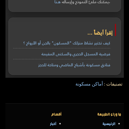
،يمكنك ملئ النموذج وإرساله
هـنـا
إقرأ أيضاً ...
كيف تختير نشاط منزلك "المسكون" بالجن أو الأرواح ؟
فرضية المسجل الحجري والسكنى المقيمة
فنادق مسكونة بأشباح الماضي ومتاحة للحجز
تصنيفات :
أماكن مسكونة
ما وراء الطبيعة
أقسام
الرئيسية
أخبار