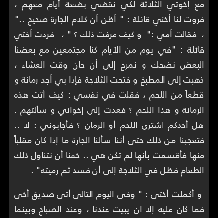
مع إخوتي الثلاثة لكي نقضي بضعة أيام معهم ،
فروت لنا أختي قائلة : " أظن أن كلام الجارة صحيح .."
، فقالت أمي :" و كيف عرفت ذلك ؟ " ، فردت أختي
قائلة : "في يوم من الأيام كنا مجتمعين مع بعضنا
البعض نضحك و نمرح إلى أن حان وقت العشاء ،
ذهبت إلى المطبخ و فتحت الثلاجة فإذا بي أجد رمانة و
قطعاً من اللحم ، فقلت في نفسي : كيف أتت هذه
الرمانة و هذا اللحم ؟ فعدت إلى إخواني و سألتهم :
هل أحدكم اشترى اللحم أو الرمان ؟ فأجابوني : لا ..
فتعجبنا من ذلك حتى أننا سألنا الجارة ما إذا كان مقلباً
منها فأقسمت بأنها لم تكن هي .. خفنا أن نتناول ذلك
الطعام فظل في الثلاجة إلى أن فسد ثم رميته" .
و أكملت أختي : " وفي اليوم التالي أتى صديق أخي
فما كان عليه إلا ان يبيت عندنا ، وعند الصباح وبينما