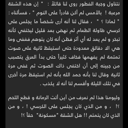
نتناول وجبة الفطور روى لنا قائلاً : " إن هذه الشقة
مرعبة ! بالأمس لم أكن قادراً على النوم " ، فسألناه :
" لماذا ؟ " ، فقال لنا أنه أرى شخصاً ما يجلس على
كرسي طاولة الطعام ثم نهض بعد قليل ليختفي كأنه
تبخر و لم يعد له أي أثر فظن أنه كان يتوهم فغفى وما
هي الا دقائق معدودة حتى استيقظ ثانية على صوت
تمتمة لم يفهمها فخاف كثيراً حتى بدأ العرق يتصبب
من جبينه إلى أن اختفى ذاك الصوت ثم غفى مرة
ثانية وقال لنا بأنه حمد الله بأنه لم استيقظ مرة أخرى
في تلك الليلة وأقسم لنا أنه لا يكذب .
وليومنا هذا لم نعرف من أين أتت الرمانة و قطع اللحم
؟! ، و من الذي كان يجلس على الكرسي ! ، و من
الذي كان يتمتم !! هل الشقة "مسكونة" حقاً ؟!