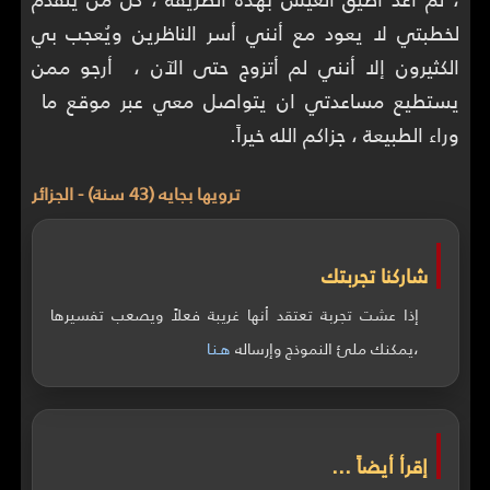
لخطبتي لا يعود مع أنني أسر الناظرين ويُعجب بي
الكثيرون إلا أنني لم أتزوج حتى الآن ، أرجو ممن
يستطيع مساعدتي ان يتواصل معي عبر موقع ما
وراء الطبيعة ، جزاكم الله خيراً.
ترويها بجايه (43 سنة) - الجزائر
شاركنا تجربتك
إذا عشت تجربة تعتقد أنها غريبة فعلاً ويصعب تفسيرها
،يمكنك ملئ النموذج وإرساله
هـنـا
إقرأ أيضاً ...