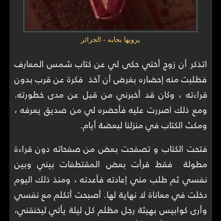
يرويها بجايه - الجزائر
اتذكر أن زوج أختي حكى لي عن كتاب شمس المعارف
فطلبت منه إحضاره بغرض أن آخذ فكرة عن قرب بدون
قراءته ، وكان قد أخبرني من قبل عن مدى خطورته.
ومع ذلك اصررت عليه فأحضره لي من صديق يعرفه ،
ومكث الكتاب في منزلنا لبعضة أيام.
فتحت الكتاب و تصفحت بعض من صفحاته دون قراءة
مطولة فقط قرأت بعض المقتطفات بيني وبين
نفسي ثم طلب مني إعادته فأعدته ، ومنذ ذلك اليوم
دخلت في معاناة لا نهاية لها. أصبحت أتكلم مع نفسي
وأرى كوابيس بهيثة رجل مظلم كل ليلة يأتي ليخنقني،