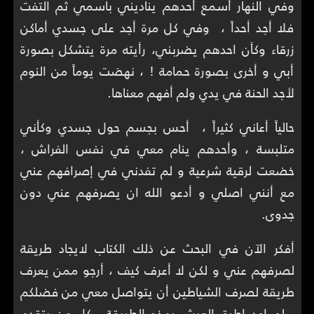
وفي النهار أسمع أحدهم يناديني باسمي ثم التفت
فلا أجد أحداً ، وفي كل مرة أجد على جسدي أماكن
زرقاء وكأن احدهم يضربني، رأيته مرة يتشكل بصورة
أبي و أخرى بصورة حمامة ! ، نهضت يوماً من النوم
لأجد الحنة في يدي ولم أفهم معناها.
حالياً أعاني كثيراً ، أحس بجسم حول جسدي وكأني
متلبسة ، وأحدهم ينام معي في نفس الفراش ،
خضعت لرقية شرعية و لم تفدني في إصرافهم عني
مع أنني اصلي و أدعو الله ان يصرفهم عني دون
جدوى.
أفكر الآن في البحث عن ذلك الكتاب لايجاد طريقة
لصرفهم عني و لكن لا أعرف كيف ، أرجو ممن يعرف
طريقة لصرف الشياطين أن يتواصل معي من فضلكم
، لم اعد اطيق العيش بهذه الطريقة ، كل من يتقدم