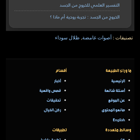
التفسير العلمي للخروج من الجسد
الخروج من الجسد : تجربة روحية أم ماذا ؟
تصنيفات :
أصوات غامضة
,
ظلال سوداء
ما وراء الطبيعة
أقسام
الرئيسية
أخبار
أسئلة شائعة
قصص واقعية
عن الموقع
تحقيقات
صانعو المحتوى
ركن الخيال
English
وسائط متعددة
تطبيقات
كتب
تطبيق بارابيا