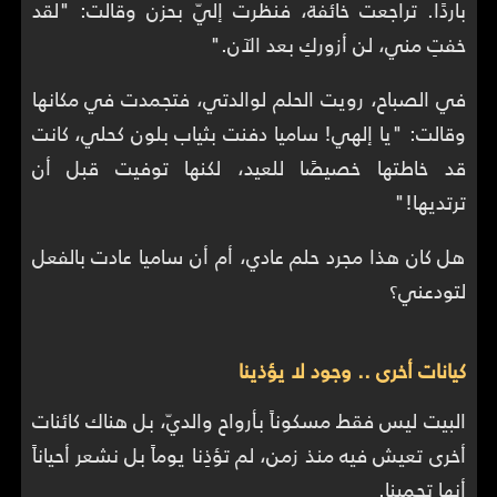
باردًا. تراجعت خائفة، فنظرت إليّ بحزن وقالت: "لقد
خفتِ مني، لن أزوركِ بعد الآن."
في الصباح، رويت الحلم لوالدتي، فتجمدت في مكانها
وقالت: "يا إلهي! ساميا دفنت بثياب بلون كحلي، كانت
قد خاطتها خصيصًا للعيد، لكنها توفيت قبل أن
ترتديها!"
هل كان هذا مجرد حلم عادي، أم أن ساميا عادت بالفعل
لتودعني؟
كيانات أخرى .. وجود لا يؤذينا
البيت ليس فقط مسكوناً بأرواح والديّ، بل هناك كائنات
أخرى تعيش فيه منذ زمن، لم تؤذِنا يوماً بل نشعر أحياناً
أنها تحمينا.