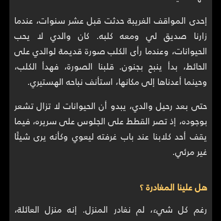
إحدى المواقف الغريبة حدثت قبل عشر سنوات، عندما
زارنا صديق لي ومعه كلبه. كان والدي لا يحب
الحيوانات، وعندما رأى الكلب صورة قديمة لوالدي على
الحائط، بدأ ينبح بجنون. قلبنا الصورة، فهدأ الكلب،
وحينما أعدناها إلى مكانها، استأنف نباحه الهستيري.
حتى بعد رحيل والدي، يبدو أن الحيوانات لا تزال تشعر
بوجوده، إذ تصر القطط على الجلوس على سريره، فيما
يقف أحد كلابنا عند باب غرفته ليعوي وكأنه يرى شيئًا
غير مرئي.
هل علينا المغادرة ؟
رغم كل شيء، لم نغادر المنزل. إنه منزل العائلة،