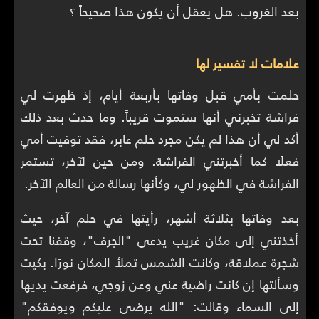
بعد الغروب. هل يعقل أن يكون هذا صحيحاً ؟
علامات لا تفسير لها
حلمت بأمي قبل وفاتها بأربعة أيام، إذ ظهرت لي
فراشة تخبرني أنها ستموت قريباً. وما حدث بعد ذلك
أكد لي أن هذا لم يكن مجرد حلم عابر، فقد توفيت أمي
فعلًا كما أخبرتني الفراشة. ومن حين لآخر، تستمر
الفراشة في الظهور لي، وكأنها رسالة من العالم الآخر.
بعد وفاتها بثلاثة أشهر، رأيتها في حلم آخر، حيث
أخذتني إلى مكان غريب يدعى "الجرف"، وقفنا تحت
شجرة عملاقة، وكانت الشمس تملأ المكان نورًا. بكيت
وسألتها إن كانت راضية عني وعن زوجي، فرفعت يديها
إلى السماء وقالت: "الله يرضى عليكم ويوفقكم"