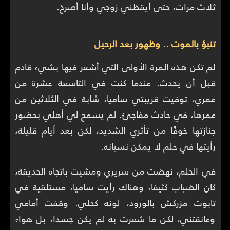
ثلاث مرات، حتى أيقظني زوجي وأنا أصرخ.
تنبؤ بالموت .. وظهور بعد الرحيل
لم تكن هذه المرة الأولى التي أشعر فيها بشيء قادم
قبل أن يحدث. عندما كنت في التاسعة عشرة من
عمري، توفيت قريبتي ساميا، شابة في الثلاثين من
عمرها، في حادث مفاجئ. لم يسمح لي أهلي بحضور
جنازتها خوفًا من تأثري الشديد، لكن بعد أيام قليلة،
رأيتها في حلم لا يمكن نسيانه.
في الحلم، نهضت من سريري ومشيت باتجاه الحديقة،
كان الضباب كثيفًا، وهناك رأيت ساميا، مستلقية في
تابوت مزركش بالورود، لونه كحلي. وقفت أمامي
وعانقتني، لكن ما شعرت به لم يكن جسدًا، بل هواء