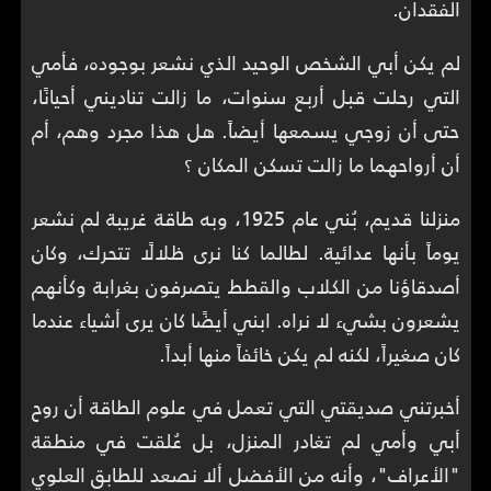
الفقدان.
لم يكن أبي الشخص الوحيد الذي نشعر بوجوده، فأمي
التي رحلت قبل أربع سنوات، ما زالت تناديني أحيانًا،
حتى أن زوجي يسمعها أيضاً. هل هذا مجرد وهم، أم
أن أرواحهما ما زالت تسكن المكان ؟
منزلنا قديم، بُني عام 1925، وبه طاقة غريبة لم نشعر
يوماً بأنها عدائية. لطالما كنا نرى ظلالًا تتحرك، وكان
أصدقاؤنا من الكلاب والقطط يتصرفون بغرابة وكأنهم
يشعرون بشيء لا نراه. ابني أيضًا كان يرى أشياء عندما
كان صغيراً، لكنه لم يكن خائفاً منها أبداً.
أخبرتني صديقتي التي تعمل في علوم الطاقة أن روح
أبي وأمي لم تغادر المنزل، بل عُلقت في منطقة
"الأعراف"، وأنه من الأفضل ألا نصعد للطابق العلوي