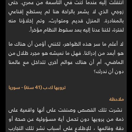
انتقلت إليه عندما كنت في التاسعة من عمري. حتى
زوجي الذي لا يشعر بالراحة هنا لم يستطع إقناعي
بالمغادرة. المنزل قديم ومتوارث، وتم إخلاؤنا منه
لفترة، لكننا عدنا إليه بعد سقوط النظام مؤخراً.
لا أعلم ما سر هذه الظواهر، لكنني أؤمن أن هناك ما
هو أبعد من إدراكنا. فهل ما نعيشه هو مجرد ظلال من
الماضي، أم أن هناك عوالم أخرى تتداخل مع عالمنا
دون أن ندرك؟
ترويها ك.ب (41 سنة) - سوريا
ملاحظة
نشرت تلك القصص وصنفت على أنها واقعية على
ذمة من يرويها دون تحمل أية مسؤولية عن صحة أو
دقة وقائعها ،
للإطلاع على أسباب نشر تلك التجارب