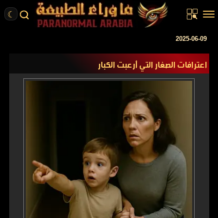
☾
الرئيسية
2025-06-09
مقالات
اعترافات الصغار التي أرعبت الكبار
قصص واقعية
أخبار
تحقيقات
ركن الخيال
كتب
عن الموقع
ENGLISH