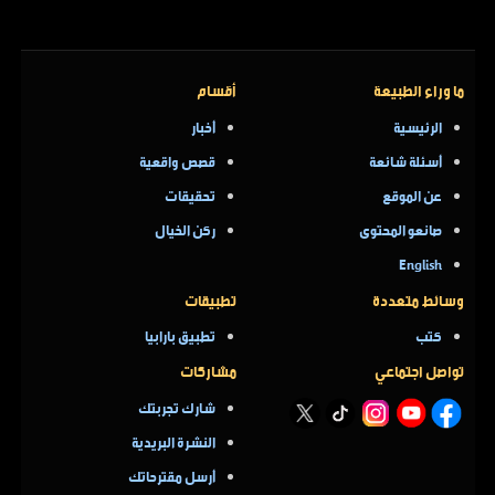
ما وراء الطبيعة
أقسام
الرئيسية
أخبار
أسئلة شائعة
قصص واقعية
عن الموقع
تحقيقات
صانعو المحتوى
ركن الخيال
English
وسائط متعددة
تطبيقات
كتب
تطبيق بارابيا
تواصل اجتماعي
مشاركات
شارك تجربتك
النشرة البريدية
أرسل مقترحاتك