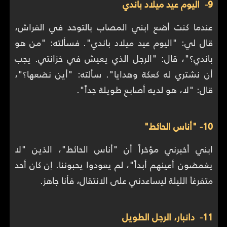
9- اليوم عيد ميلاد باندي
عندما كنت أضع ابني المصاب بالتوحد في الفراش،
قال لي: "اليوم عيد ميلاد باندي". فسألته: "من هو
باندي؟"، قال: "الرجل الذي يعيش في خزانتي. يجب
أن نشتري له كعكة وهدايا". سألته: "أين نضعها؟"،
قال: "لا، هو لديه أصابع طويلة جداً".
10- "أناس الحائط"
ابني أخبرني مؤخراً أن "أناس الحائط"، الذين "لا
يغمضون أعينهم أبداً"، لم يعودوا يحبوننا. إن كان أحد
متفرغاً الليلة ليساعدني على الانتقال، فأنا جاهز.
11- دانبار، الرجل الطويل