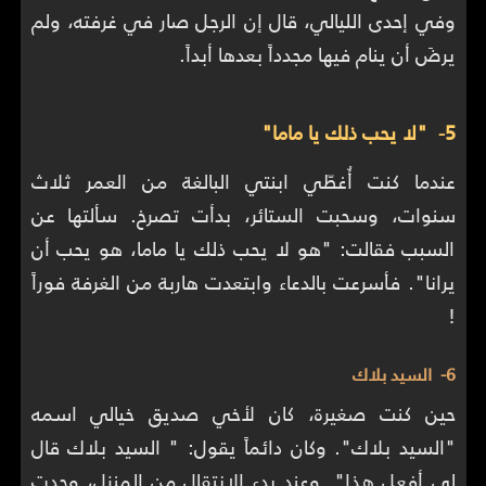
وفي إحدى الليالي، قال إن الرجل صار في غرفته، ولم
يرضَ أن ينام فيها مجدداً بعدها أبداً.
5- "لا يحب ذلك يا ماما"
عندما كنت أُغطّي ابنتي البالغة من العمر ثلاث
سنوات، وسحبت الستائر، بدأت تصرخ. سألتها عن
السبب فقالت: "هو لا يحب ذلك يا ماما، هو يحب أن
يرانا". فأسرعت بالدعاء وابتعدت هاربة من الغرفة فوراً
!
6- السيد بلاك
حين كنت صغيرة، كان لأخي صديق خيالي اسمه
"السيد بلاك". وكان دائماً يقول: " السيد بلاك قال
لي أفعل هذا". وعند بدء الانتقال من المنزل، وجدت