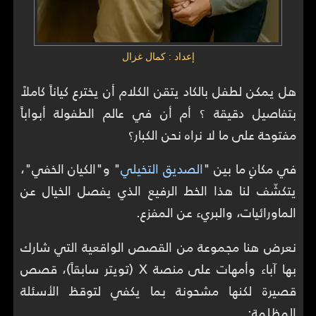
إعداد : كمال غزال
هل يمكن لطفل بالكاد يتقن الكلام أن يخترع كياناً كاملاً
بتفاصيل دقيقة ؟ أم أن في عالم الطفولة أبواباً
مفتوحة على ما لا نراه نحن الكبار؟
في مكانٍ ما بين "
الصديق التخيلي
" و"الكيان الخفي"،
يتكشّف لنا هذا الخط الرفيع الذي يفصل الخيال عن
الماورائيات، والبريء عن المفزع.
نعرض هنا مجموعة من القصص الواقعية التي شارك
بها آباء وأمهات على منصة X (تويتر سابقاً)، قصص
قصيرة لكنها مشحونة بما يكفي لتوقظ الأسئلة
المظلمة: