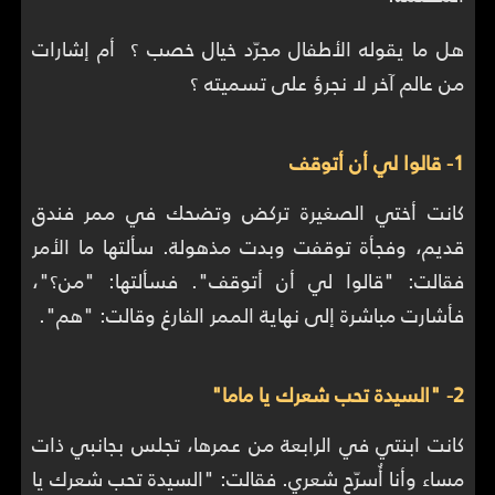
هل ما يقوله الأطفال مجرّد خيال خصب ؟ أم إشارات
من عالم آخر لا نجرؤ على تسميته ؟
1- قالوا لي أن أتوقف
كانت أختي الصغيرة تركض وتضحك في ممر فندق
قديم، وفجأة توقفت وبدت مذهولة. سألتها ما الأمر
فقالت: "قالوا لي أن أتوقف". فسألتها: "من؟"،
فأشارت مباشرة إلى نهاية الممر الفارغ وقالت: "هم".
2- "السيدة تحب شعرك يا ماما"
كانت ابنتي في الرابعة من عمرها، تجلس بجانبي ذات
مساء وأنا أُسرّح شعري. فقالت: "السيدة تحب شعرك يا