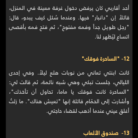
أحد أقاربي كان يرفض دخول غرفة معينة في المنزل،
قائلاً إن "دانبار" فيها. وعندما سُئل كيف يبدو، قال:
"رجل طويل جداً وفمه مفتوح"، ثم فتح فمه بأقصى
اتساع ليُظهر لنا.
12- "الساحرة فوقك"
كانت ابنتي تعاني من نوبات هلع ليلاً. وفي إحدى
الليالي، جلست تبكي وهي شبه نائمة، ثم قالت لي:
"الساحرة كانت فوقك يا ماما، تحاول أن تأخذك"،
وأشارت إلى الحمّام قائلة إنها "تعيش هناك". ما زلتُ
أغلق عيني عندما أذهب لقضاء حاجتي.
13- صندوق الألعاب