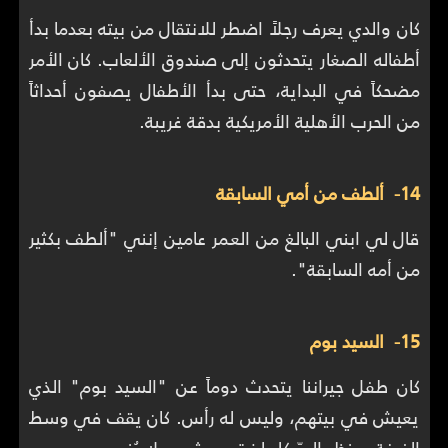
كان والدي يعرف رجلاً اضطر للانتقال من بيته بعدما بدأ
أطفاله الصغار يتحدثون إلى صندوق الألعاب. كان الأمر
مضحكاً في البداية، حتى بدأ الأطفال يصفون أحداثاً
من الحرب الأهلية الأمريكية بدقة غريبة.
14- ألطف من أمي السابقة
قال لي ابني البالغ من العمر عامين إنني "ألطف بكثير
من أمه السابقة".
15- السيد بوم
كان طفل جيراننا يتحدث دوماً عن "السيد بوم" الذي
يعيش في بيتهم، وليس له رأس. كان يقف في وسط
الغرفة وينظر إليّ كلما زرتهم. شعور لا يُنسى.