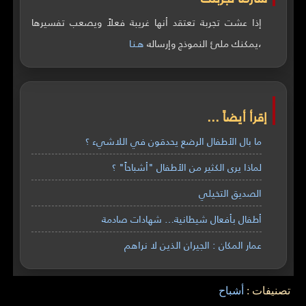
إذا عشت تجربة تعتقد أنها غريبة فعلاً ويصعب تفسيرها
،يمكنك ملئ النموذج وإرساله
هـنـا
إقرأ أيضاً ...
ما بال الأطفال الرضع يحدقون في اللاشيء ؟
لماذا يرى الكثير من الأطفال "أشباحاً" ؟
الصديق التخيلي
أطفال بأفعال شيطانية… شهادات صادمة
عمار المكان : الجيران الذين لا نراهم
تصنيفات :
أشباح