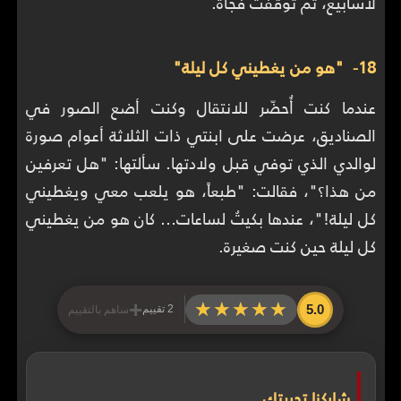
لأسابيع، ثم توقفت فجأة.
18- "هو من يغطيني كل ليلة"
عندما كنت أُحضّر للانتقال وكنت أضع الصور في
الصناديق، عرضت على ابنتي ذات الثلاثة أعوام صورة
لوالدي الذي توفي قبل ولادتها. سألتها: "هل تعرفين
من هذا؟"، فقالت: "طبعاً، هو يلعب معي ويغطيني
كل ليلة!"، عندها بكيتُ لساعات… كان هو من يغطيني
كل ليلة حين كنت صغيرة.
+
★★★★★
★★★★★
5.0
2 تقييم
ساهم بالتقييم
شاركنا تجربتك