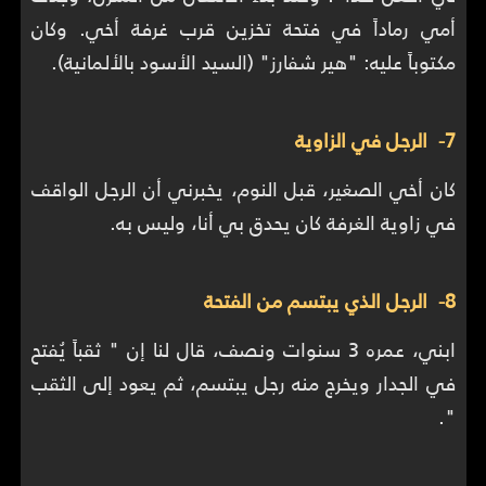
أمي رماداً في فتحة تخزين قرب غرفة أخي. وكان
مكتوباً عليه: "هير شفارز" (السيد الأسود بالألمانية).
7- الرجل في الزاوية
كان أخي الصغير، قبل النوم، يخبرني أن الرجل الواقف
في زاوية الغرفة كان يحدق بي أنا، وليس به.
8- الرجل الذي يبتسم من الفتحة
ابني، عمره 3 سنوات ونصف، قال لنا إن " ثقباً يُفتح
في الجدار ويخرج منه رجل يبتسم، ثم يعود إلى الثقب
".