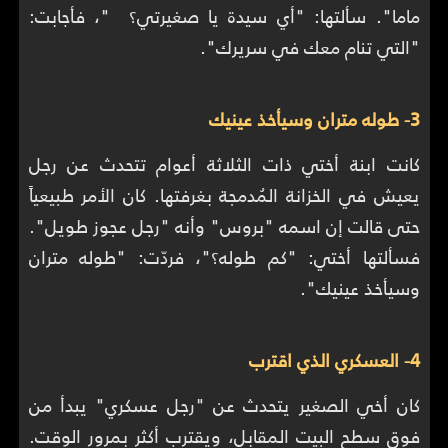
ماما". سألتها: "أي سيدة يا صغيرتي؟ "، فأجابت:
"التي تنام معك في سريرك".
3- طوله متران وسيأخذ عينيك
كانت ابنة أختي ذات الثلاثة أعوام تتحدث عن رجل
يعيش في الخزانة المُدمجة بغرفتها. كان الأمر طبيعياً
حتى قالت إن اسمه "بروس" وأنه "رجل عجوز طويل".
فسألتها أختي: "كم طوله؟"، فردّت: "طوله متران
وسيأخذ عينيك".
4- العسكري الذي اقترب
كان أخي الصغير يتحدث عن "رجل عسكري" يبدأ من
فوق سطح البيت المقابل، ويقترب أكثر بمرور الوقت.