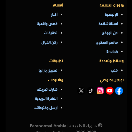
ما وراء الطبيعة
أقسام
الرئيسية
أخبار
أسئلة شائعة
قصص واقعية
عن الموقع
تحقيقات
صانعو المحتوى
ركن الخيال
English
وسائط متعددة
تطبيقات
كتب
تطبيق بارابيا
تواصل اجتماعي
مشاركات
شارك تجربتك
النشرة البريدية
أرسل مقترحاتك
©
ما وراء الـطـبـيعـة | Paranormal Arabia