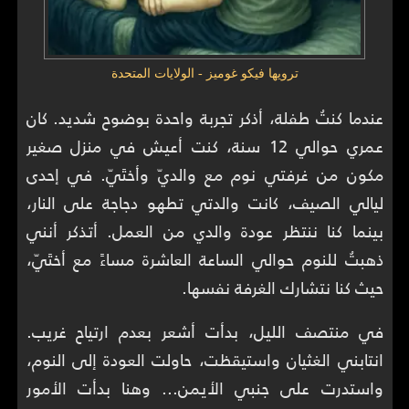
ترويها فيكو غوميز - الولايات المتحدة
عندما كنتُ طفلة، أذكر تجربة واحدة بوضوح شديد. كان
عمري حوالي 12 سنة، كنت أعيش في منزل صغير
مكون من غرفتي نوم مع والديّ وأختَيّ. في إحدى
ليالي الصيف، كانت والدتي تطهو دجاجة على النار،
بينما كنا ننتظر عودة والدي من العمل. أتذكر أنني
ذهبتُ للنوم حوالي الساعة العاشرة مساءً مع أختَيّ،
حيث كنا نتشارك الغرفة نفسها.
في منتصف الليل، بدأت أشعر بعدم ارتياح غريب.
انتابني الغثيان واستيقظت، حاولت العودة إلى النوم،
واستدرت على جنبي الأيمن... وهنا بدأت الأمور