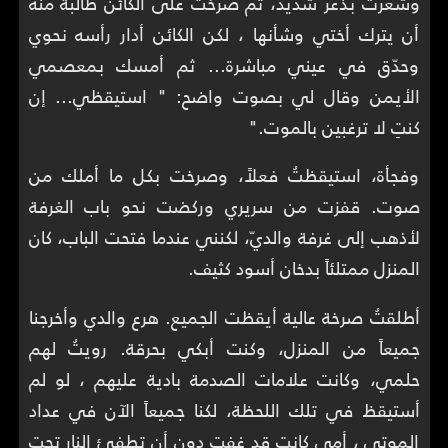
وشعرتُ بذعر شديد، ثم صرختُ على الكائن طالبةً منه
أن يترك أختي وشأنها ، لكن الكائن أدار رأسه نحوي
وحدّق في عيني مباشرة... ثم أمسك بمعصمي
الأيمن وقال لي بصوت واضح: " استيقظي... إن
كنتِ لا ترغبين بالموت."
وفجأة، استيقظتُ فعلاً، وصرخت بكل ما أملك من
صوت. قفزت من سريري وركضت نحو باب الغرفة
لأذهب إلى غرفة والديّ، لكنني عندما فتحت الباب، كان
المنزل ممتلئاً بدخان أسود كثيف.
أطلقتُ صرخة عالية أيقظت الجميع. هرع والدي وأخرجنا
جميعاً من المنزل، وكنت أبكي بحرقة. رويتُ لهم
حلمي، وكانت علامات الصدمة بادية عليهم ، لو لم
أستيقظ في تلك اللحظة، لكنا جميعاً الآن في عداد
الموتى ، أمي كانت قد غفت دون أن تطفئ النار تحت