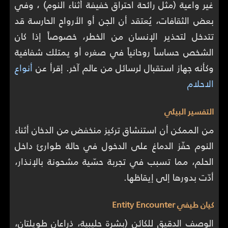
غير واعية (مثل رائحة احتراق خفيفة أثناء النوم) ، وفي
بعض الثقافات، يُعتقد أن الجن أو الأرواح الحارسة قد
تتدخل لتحذير الإنسان من الخطر، خصوصاً إذا كان
الشخص حساساً روحانياً في صغره أو يمتلك شفافية
وكأنه جهاز استقبال لرسائل من عالم آخر. إقرأ عن
أنواع
الاحلام
التفسير البيئي
من الممكن أن استنشاق تركيز منخفض من الدخان أثناء
النوم حفّز الدماغ على الدخول في حالة طوارئ داخل
الحلم، مما تسبب في تجربة حسّية مشحونة بالإنذار،
أدّت بدورها إلى إيقاظها.
كيان طيفي Entity Encounter
الوصف الدقيق للكائن (بشرة حليبية، ذراعان طويلتان،