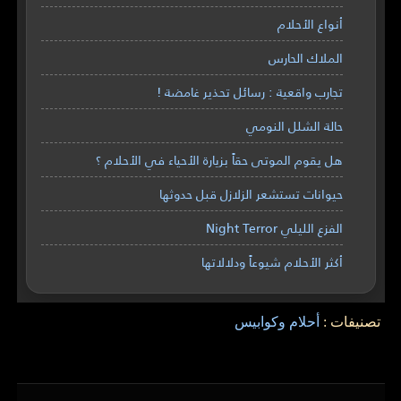
أنواع الأحلام
الملاك الحارس
تجارب واقعية : رسائل تحذير غامضة !
حالة الشلل النومي
هل يقوم الموتى حقاً بزيارة الأحياء في الأحلام ؟
حيوانات تستشعر الزلازل قبل حدوثها
الفزع الليلي Night Terror
أكثر الأحلام شيوعاً ودلالاتها
تصنيفات :
أحلام وكوابيس