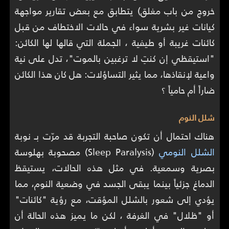
خروج من باب مغلق) يتطابق مع بعض تقارير مواجهة
كيانات غير بشرية سواء في حالات الاختطاف من قبل
كائنات غريبة أو طيفية ، الجملة التي قالها لها الكائن:
"استيقظي إن كنتِ لا ترغبين بالموت"، تدل على نية
واعية لإنقاذها، مما يثير التساؤلات: هل كان هذا الكائن
ضاراً أم حامياً ؟
شلل النوم
هناك احتمال أن تكون صاحبة التجربة قد مرّت بـ نوبة
الشلل النومي
(Sleep Paralysis) مصحوبة بهلوسة
بصرية وسمعية. في مثل هذه الحالات، يستيقظ
الدماغ جزئياً بينما يبقى الجسد في وضعية النوم، مما
يؤدي إلى شعور بالشلل المؤقت، مع رؤية "كائنات"
أو "ظلال" في الغرفة ، لكن ما يميز هذه الحالة أن