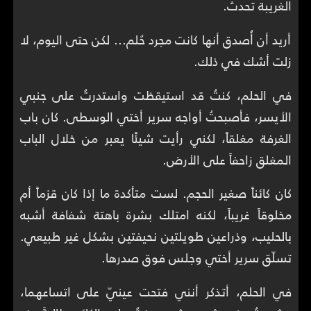
الغريبة تحدث.
أريد أن أُصدق أنها كانت مجرد حُلم... لكن حتى اليوم، لا
زلت أشك في ذلك.
في الحلم، كنتُ قد استيقظت واستدرتُ على جنبي
الأيسر، فأصبحتُ أواجه سرير أختي الوسطى. كان باب
الغرفة مغلقاً، لكني رأيت شيئًا يعبر من خلال الباب
المغلق زاحفاً على الأرض.
كان كائناً صغير الحجم. لست متأكدة ما إذا كان قزماً أم
مخلوقاً غريباً، لكنه امتلك بشرة باهتة شفافة أشبه
بالحليب، وذراعين طويلتين نحيفتين بشكل غير طبيعي.
تسلّق سرير أختي وجلس فوق صدرها.
في الحلم، أتذكر أنني فتحت عينيّ على اتساعهما،