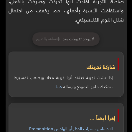
صاحبة التجربة أفادت أنها تحرّكت وصرخت بالفعل،
واستفاقت الأسرة بأكملها، مما يخفف من احتمال
شلل النوم الكلاسيكي.
+
لا يوجد تقييمات بعد
ساهم بالتقييم
شاركنا تجربتك
إذا عشت تجربة تعتقد أنها غريبة فعلاً ويصعب تفسيرها
،يمكنك ملئ النموذج وإرساله
هـنـا
إقرأ أيضاً ...
الاحساس باقتراب الخطر أو الهاجس Premonition