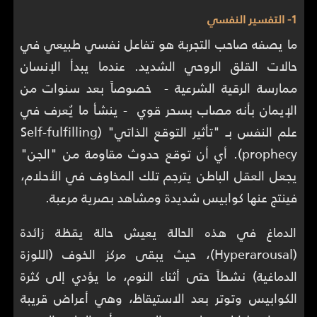
1- التفسير النفسي
ما يصفه صاحب التجربة هو تفاعل نفسي طبيعي في
حالات القلق الروحي الشديد. عندما يبدأ الإنسان
ممارسة الرقية الشرعية - خصوصاً بعد سنوات من
الإيمان بأنه مصاب بسحر قوي - ينشأ ما يُعرف في
علم النفس بـ "تأثير التوقع الذاتي" (Self-fulfilling
prophecy). أي أن توقع حدوث مقاومة من "الجن"
يجعل العقل الباطن يترجم تلك المخاوف في الأحلام،
فينتج عنها كوابيس شديدة ومشاهد بصرية مرعبة.
الدماغ في هذه الحالة يعيش حالة يقظة زائدة
(Hyperarousal)، حيث يبقى مركز الخوف (اللوزة
الدماغية) نشطاً حتى أثناء النوم، ما يؤدي إلى كثرة
الكوابيس وتوتر بعد الاستيقاظ، وهي أعراض قريبة