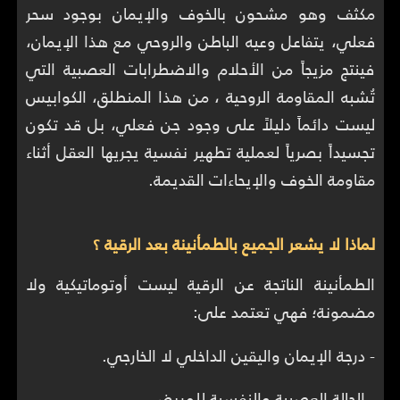
مكثف وهو مشحون بالخوف والإيمان بوجود سحر
فعلي، يتفاعل وعيه الباطن والروحي مع هذا الإيمان،
فينتج مزيجاً من الأحلام والاضطرابات العصبية التي
تُشبه المقاومة الروحية ، من هذا المنطلق، الكوابيس
ليست دائماً دليلاً على وجود جن فعلي، بل قد تكون
تجسيداً بصرياً لعملية تطهير نفسية يجريها العقل أثناء
مقاومة الخوف والإيحاءات القديمة.
لماذا لا يشعر الجميع بالطمأنينة بعد الرقية ؟
الطمأنينة الناتجة عن الرقية ليست أوتوماتيكية ولا
مضمونة؛ فهي تعتمد على:
- درجة الإيمان واليقين الداخلي لا الخارجي.
- الحالة العصبية والنفسية للمريض.