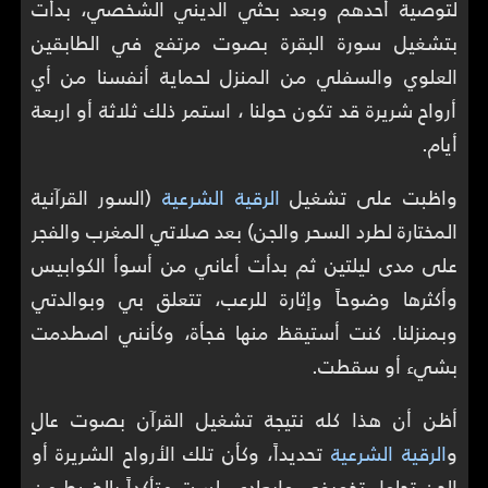
لتوصية أحدهم وبعد بحثي الديني الشخصي، بدأت
بتشغيل سورة البقرة بصوت مرتفع في الطابقين
العلوي والسفلي من المنزل لحماية أنفسنا من أي
أرواح شريرة قد تكون حولنا ، استمر ذلك ثلاثة أو اربعة
أيام.
واظبت على تشغيل
الرقية الشرعية
(السور القرآنية
المختارة لطرد السحر والجن) بعد صلاتي المغرب والفجر
على مدى ليلتين ثم بدأت أعاني من أسوأ الكوابيس
وأكثرها وضوحاً وإثارة للرعب، تتعلق بي وبوالدتي
وبمنزلنا. كنت أستيقظ منها فجأة، وكأنني اصطدمت
بشيء أو سقطت.
أظن أن هذا كله نتيجة تشغيل القرآن بصوت عالٍ
و
الرقية الشرعية
تحديداً، وكأن تلك الأرواح الشريرة أو
الجن تحاول تخويفي وإبعادي. لست متأكداً بالضبط من