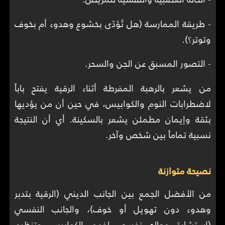
- طريقة الممارسة (هل تُؤدّى بخشوع وهدوء أم بخوف
وتوتر؟).
- التصور المسبق عن الجن والسحر.
من يشعر بالرهبة المفرطة أثناء الرقية يفتح باباً
لاضطرابات النوم والكوابيس، في حين أن من يؤديها
بثقة وإيمان مطمئن يشعر بالسكينة. أي أن النتيجة
نسبية تماماً بين شخص وآخر.
نصيحة متوازنة
من الأفضل الجمع بين الجانب الديني (الرقية بتدبر
وهدوء دون تهويل أو خوف)، والجانب النفسي
(استشارة معالج نفسي لفهم الكوابيس وتنظيم