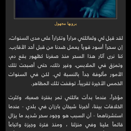
يرويها مجهول
لقد قيل لي ولعائلتي مراراً وتكراراً على مدى السنوات،
إن سحراً أسود قوياً يعمل ضدنا من قبل أحد الأقارب.
كنا نرى آثار هذا السحر منذ صغرنا كظهور بقع دم،
وتمزق في الملابس، وغير ذلك، حتى أصبحت تلك
الأمور مألوفة جداً بالنسبة لي. لكن في السنوات
الخمس الأخيرة تقريباً، توقفت تلك المظاهر.
مؤخراً، عندما بدأت عائلتي تمر بفترة صعبة، وكثرت
الخلافات بيننا، أخبرنا شيخان بارزان في بلدي - عندما
استشرناهما - أن السبب هو وجود سحر شديد ما يزال
قائماً علينا وفي منزلنا ، ومنذ فترة وجيزة واتباعاً