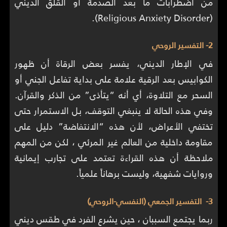
من اضطرابات ما بعد الصدمة أو القلق الديني
(Religious Anxiety Disorder).
2- التفسير الروحي
في الإطار الديني، يفسر بعض الرقاة أن ظهور
الكوابيس بعد الرقية علامة على بداية تفاعل الجني أو
السحر مع التلاوة، أي أنه “يتأذى” من الذكر والقرآن.
وفي هذه الحالة لا ينبغي التوقف، بل الاستمرار حتى
تختفي الأعراض، لأن هذه “الانتفاضة” دليل على
مقاومة داخلية من العالم غير المرئي ، لكن من المهم
ملاحظة أن هذه القراءة تعتمد على تجارب إيمانية
وروايات شفهية، وليست برهاناً علمياً.
3- التفسير الجمعي (النفسي-الروحي)
ربما يجتمع السببان ، حين يشرع الفرد في طقس ديني