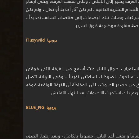
لغرفة يشير إلى الأعلى ، وعلى سقف الغرفة، وعلى ارتفاع
أقدام البشرية الحافية ، لم تكن آثار أحذية أو نعال ، ولم تكن
تفسر كيف وصلت تلك البصمات إلى منتصف السقف تحديداً ،
صاصة منفردة موضوعة فوق السرير.
يرويها Fluxywild
استمرار ، طوال الليل كنت أسمع من الغرفة التي فوقي
 استمرت الضوضاء لساعتين تقريباً ، وفي النهاية اتصل
حقق من مصدر الصوت ، لكن المفاجأة أن الغرفة الواقعة فوقه
، ورغم ذلك استمرت الأصوات بعد انتهاء التفتيش.
يرويها BLUE_PIG
اً وأبقيت أحد البابين مفتوحاً بالكامل ، وبعد إطفاء الضوء