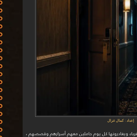
إعداد : كمال غزال
 الغرباء ويغادرونها كل يوم حاملين معهم أسرارهم وقصصهم ،