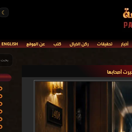
☾
أخبار
تحقيقات
ركن الخيال
كتب
عن الموقع
ENGLISH
يرت أصحابها