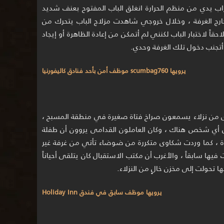
اب يدي من منظم الحرارة انغلق الباب المفتوح بعنف شديد
ارج الغرفة ، وخلال خروجي شاهدت مزلاج الباب يتحرك من
قاً لاختبار الباب لكنني لم أتمكن من إعادة الظاهرة أو إيجاد
أتجنب دخول تلك الغرفة وحدي.
يرويها scumbag760 موظف أمن بأحد فنادق كاليفورنيا
اوى من نزلاء يسمعون صراخ فتاة صغيرة في منطقة المسبح ،
 أي شخص هناك ، وكان العاملون القدامى يروون أن طفلة
، كما وردت شكاوى متكررة من ضوضاء تأتي من غرفة غير
ها سابقاً ، والأغرب أن مكتب الاستقبال كان يتلقى أحياناً
ا تحولت إلى مخزن خالٍ من النزلاء.
يرويها موظف سابق في فندق Holiday Inn