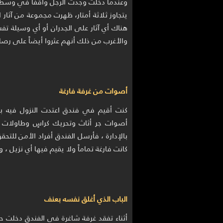
وعندما دخلت وجدت الرجل واقفاً في وسط ا
يتجاوز ثلاثة أمتار، ظهرت مجموعة من آثار ال
هناك أي آثار على الجدران أو أي وسيلة 
والأغرب من ذلك أنهم عثروا أيضاً على ر
أصوات من غرفة فارغة
كنت أقيم في فندق اعتدت النزول فيه ب
أصوات جر أثاث وتحريك كراسٍ وطاولات ،
بالإدارة ، فأرسل الفندق أفراد الأمن للت
كانت فارغة تماماً ولا يقيم فيها أي نزيل 
الباب الذي أغلق نفسه بعنف
أثناء تفقد غرفة شاغرة في الفندق دخلت حمام