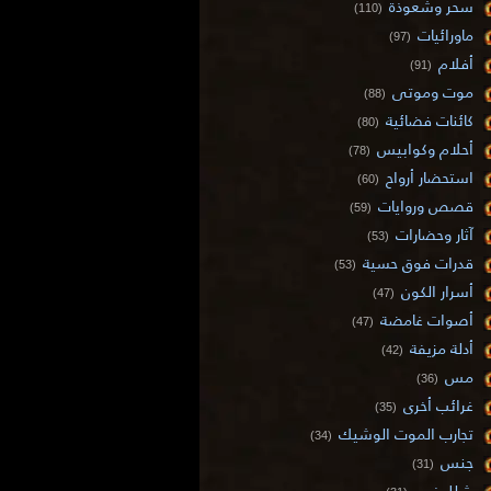
سحر وشعوذة
(110)
ماورائيات
(97)
أفلام
(91)
موت وموتى
(88)
كائنات فضائية
(80)
أحلام وكوابيس
(78)
استحضار أرواح
(60)
قصص وروايات
(59)
آثار وحضارات
(53)
قدرات فوق حسية
(53)
أسرار الكون
(47)
أصوات غامضة
(47)
أدلة مزيفة
(42)
مس
(36)
غرائب أخرى
(35)
تجارب الموت الوشيك
(34)
جنس
(31)
شلل نوم