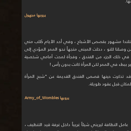
ها.
يرويها مجهول
لندا مشهور بقصص الأشباح ، وفي أحد الأيام طُلب مني
ن وصلتا للتو ، دخلت المبنى متجهاً نحو الممر المؤدي إلى
أحد في ذلك الجزء من الفندق ، وفجأة لمحت أمامي شخصية
سير ببطء في الممر لكن المرأة كانت بدون رأس !
 تذكرت حينها قصص الفندق القديمة عن "شبح المرأة
المكان قبل عقود طويلة.
يرويها Army_of_Wombles
مل النظافة ليريني شيئاً غريباً داخل غرفة قيد التنظيف ،