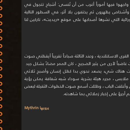
 واجهوا فيها أموراً أغرب من أن تُنسى: أشباح تتجول في
أشخاص يظهرون ثم يختفون بلا أثر، في السطور التالية
ئية التي نشرها أصحابها على موقع «ريديت»، تاركين لنا
قرى الاسكتلندية ، وعند الثالثة صباحاً تقريباً أيقظني صوت
ضباً لأرى من يثير الضجيج ، كان الممر مضاءً بشكل جيد
رأيت هناك شيء يصعد نحوي بدا كظل إنسان وأصبح ثلاثي
يل ملابس ، مجرد هيئة بشرية سوداء شبه شفافة يمكن رؤية
تي وأغلقت الباب ، وظللت أسمع صوت الخطوات الثقيلة لبعض
م أجرؤ على إخبار زملائي بما شاهدته.
يرويها Mythrin