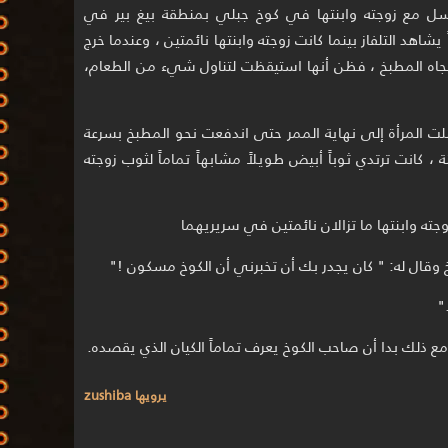
سل مع زوجته وابنتها في كوخ جبلي بمنطقة بيغ بير في
 يشاهد التلفاز بينما كانت زوجته وابنتها نائمتين ، وعندما خرج
تجاه المطبخ ، فظن أنها استيقظت لتناول شيء من الطعام،
صلت المرأة إلى نهاية الممر حتى اندفعت نحو المطبخ بسرعة
، كانت ترتدي ثوباً أبيض طويلاً مشابهاً تماماً لثوب زوجته
زوجته وابنتها ما تزالان نائمتين في سريريهما
وقال له: " كان يجدر بك أن تخبرني أن الكوخ مسكون !"
"
مع ذلك بدا أن صاحب الكوخ يعرف تماماً الكيان الذي يقصده.
يرويها zushiba