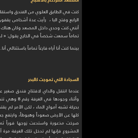
كنت في الطابق العلوي من الفندق واستقل
الرابع وفتح البا ، رأيت عدة أشخاص يقفون
أنني كنت وحدي داخل المصعد وكان هناك متس
تماماً سمعت شخصاً في الخارج يقول: « لم
بينما كنت أنا أراه فارغاً تماماً باستثنائي أنا.
السجادة التي تموجت كالبحر
عندما انتقل والداي لافتتاح فندق صغير 
وأثناء وجودها
بحركة تشبه أمواج الماء ، لكن الأمر لم 
كلها عن الأرض صعوداً وهبوطاً، وارتفع جس
صرخت مذعورة واستدعت زوجها فوراً ثم أع
المشروع فإنها لم تدخل تلك الغرفة مرة أخر