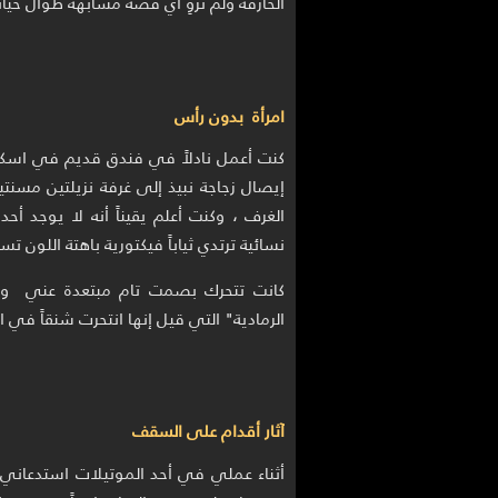
الخارقة ولم تروِ أي قصة مشابهة طوال حيات
امرأة بدون رأس
كنت أعمل نادلاً في فندق قديم في اسكت
إيصال زجاجة نبيذ إلى غرفة نزيلتين مسنتي
الغرف ، وكنت أعلم يقيناً أنه لا يوجد 
نسائية ترتدي ثياباً فيكتورية باهتة اللون ت
كانت تتحرك بصمت تام مبتعدة عني وقد
الرمادية" التي قيل إنها انتحرت شنقاً في 
آثار أقدام على السقف
أثناء عملي في أحد الموتيلات استدعاني عا