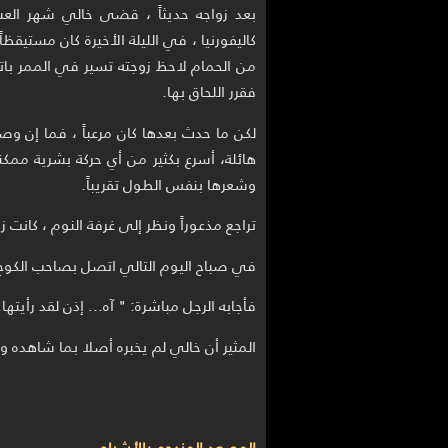
بعد زواجه حديثاً ، قضى خالي شهر الع
كاليفورنيا ، في الليلة الأخيرة كان مستيقظاً
من الحمام لاحظ زوجته تسير في الممر با
فقرر اللحاق بها.
لكن ما حدث بعدها كان مرعباً ، فما إن و
هائلة، أسرع بكثير من أي حركة بشرية ممكنة 
وشعرها بنفس الطول تقريباً.
تراجع مذعوراً ونظر إلى غرفة النوم ، كانت 
في صباح اليوم التالي اتصل بصاحب الكوخ 
فأجابه الرجل مباشرة: " آه... إذن لقد رأيتها.
المثير أن خالي لم يخبره أصلا بما شاهده و
المصعد المزدحم بالأشباح