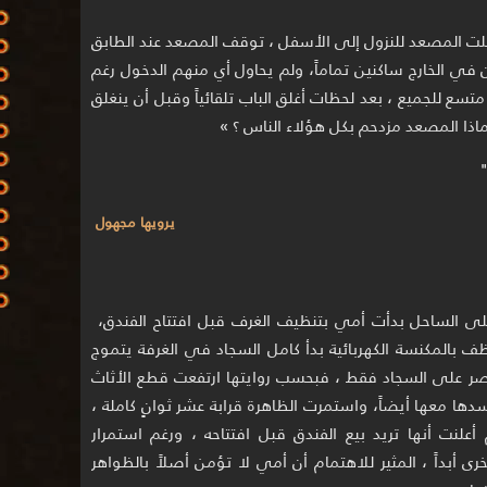
لت المصعد للنزول إلى الأسفل ، توقف المصعد عند الطابق
 في الخارج ساكنين تماماً، ولم يحاول أي منهم الدخول رغم
ع للجميع ، بعد لحظات أغلق الباب تلقائياً وقبل أن ينغلق
اذا المصعد مزدحم بكل هؤلاء الناس ؟ »
"
يرويها مجهول
على الساحل بدأت أمي بتنظيف الغرف قبل افتتاح الفندق،
 في الغرفة رقم 8 وهي تنظف بالمكنسة الكهربائية بدأ كامل السجاد في الغرفة يتموج
يقتصر على السجاد فقط ، فبحسب روايتها ارتفعت قطع الأثاث
دها معها أيضاً، واستمرت الظاهرة قرابة عشر ثوانٍ كاملة ،
لنت أنها تريد بيع الفندق قبل افتتاحه ، ورغم استمرار
ى أبداً ، المثير للاهتمام أن أمي لا تؤمن أصلاً بالظواهر