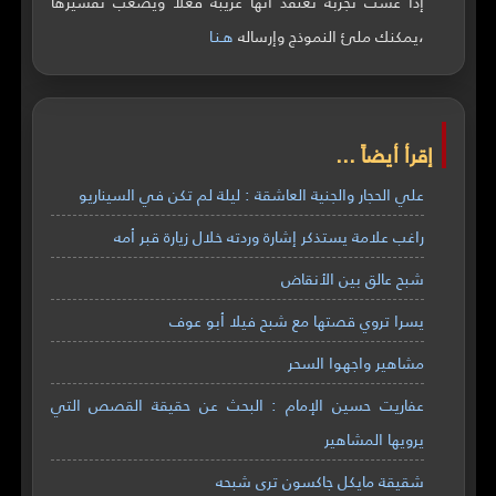
إذا عشت تجربة تعتقد أنها غريبة فعلاً ويصعب تفسيرها
،يمكنك ملئ النموذج وإرساله
هـنـا
إقرأ أيضاً ...
علي الحجار والجنية العاشقة : ليلة لم تكن في السيناريو
راغب علامة يستذكر إشارة وردته خلال زيارة قبر أمه
شبح عالق بين الأنقاض
يسرا تروي قصتها مع شبح فيلا أبو عوف
مشاهير واجهوا السحر
عفاريت حسين الإمام : البحث عن حقيقة القصص التي
يرويها المشاهير
شقيقة مايكل جاكسون ترى شبحه