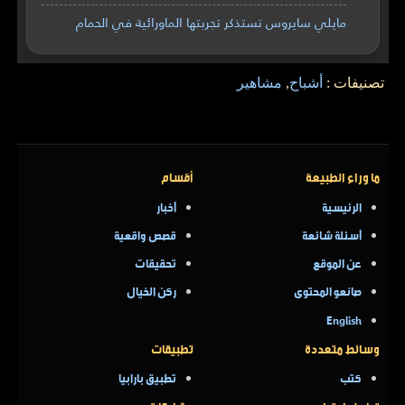
مايلي سايروس تستذكر تجربتها الماورائية في الحمام
تصنيفات :
أشباح
,
مشاهير
ما وراء الطبيعة
أقسام
الرئيسية
أخبار
أسئلة شائعة
قصص واقعية
عن الموقع
تحقيقات
صانعو المحتوى
ركن الخيال
English
وسائط متعددة
تطبيقات
كتب
تطبيق بارابيا
تواصل اجتماعي
مشاركات