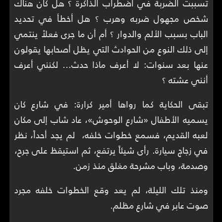
تسببت الضربة في اضطراب الذاكرة ؟ هل كان هناك
شخص مجهول ضربه وهرب ؟ هل أخطأ في تحديد
الباب بسبب الألم والدوار ؟ أم أن ما جرى فعلاً ينتمي
إلى ذلك النوع من الحوادث التي يظل أصحابها يقولون
عنها بعد سنوات: لا أعرف ماذا حدث… لكنني أعرف
أنني عشته ؟
تبقى الحكاية كما رواها أمير كرارة: في شارع كان
يسميه الأطفال «شارع الوحوش»، عاد شاب إلى مكان
لعبه القديم، فسمع خطوات خلفه، لم يجد أحداً، نظر
في زجاج سيارة. رأى شيئاً يرتفع، ثم استيقظ على جرح،
وصدمة، وباب مشرحة مغلق منذ زمن.
ومنذ تلك الليلة، لم يعد وقع الخطوات خلفه مجرد
صوت عابر في شارع مظلم.