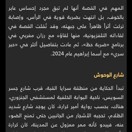
المهم في القصة أنها لم تبق مجرد إحساس عابر
بالخوف، بل انتهت بضربة قوية في الرأس، وإصابة
تركت أثراً ظاهراً على جبهته، وقد نُقلت القصة في
لقاءاته التلفزيونية، منها لقاؤه مع رزان مغربي في
برنامج «ضربة حظ»، ثم عادت بتفاصيل أكثر في «حبر
سري» مع أسما إبراهيم عام 2024.
شارع الوحوش
تبدأ الحكاية من منطقة سرايا القبة، قرب شارع جسر
السويس، ناحية البوابة الخلفية لمستشفى الجنزوري،
هناك، بحسب رواية أمير كرارة، كان يوجد شارع شديد
الظلام، تحجبه الأشجار من الجانبين حتى تمنع الضوء
عنه، فيبدو كأنه ممر معزول عن المدينة، كان كرارة