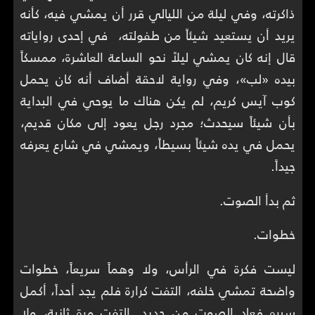
ذاكرته، وفي ليلة من الليالي قرر أن يمشي فيه، كأنه
يريد أن يستعيد شيئاً من طفولته، في إحدى رواياته
قال إنه كان يمشي ليلاً نحو الساعة العاشرة، ممسكاً
بيده «لب»، وفي رواية لاحقة أضاف أنه كان يحمل
كوب آيس كريم، لم يكن هناك ما يوحي في البداية
بأن شيئاً سيحدث؛ مجرد رجل يعود إلى مكان قديم،
يحمل في يده شيئاً بسيطاً، ويمشي في شارع يعرفه
جيداً.
ثم بدأ الصوت.
خطوات.
ليست فكرة في الرأس، ولا وهماً سريعاً، خطوات
واضحة تمشي خلفه، التفت كرارة فلم يجد أحداً، أكمل
سيره فعاد الصوت من جديد. التفت مرة ثانية، ولا