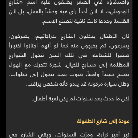
وأصدقاؤه في الصغر يطلقون عليه اسم «شارع
الوحوش»، لا لأن أحداً رأى فيه وحشاً بالفعل، بل لأن
الظلمة وحدها كانت كافية لتصنع الاسم.
كان الأطفال يدخلون الشارع بدراجاتهم، يصرخون،
يسرعون، ثم يخرجون منه كما لو أنهم اجتازوا اختباراً
صغيراً للشجاعة، في تلك السن تتحول الشوارع
المظلمة إلى مسارح للخيال: شجرة تتحرك مع الهواء
تصبح جسداً واقفاً، صوت بعيد يتحول إلى خطوات،
وظل سيارة مركونة قد يبدو كأنه شخص يراقب.
لكن ما حدث بعد سنوات لم يكن لعبة أطفال.
عودة إلى شارع الطفولة
كبر أمير كرارة، ومرّت السنوات، وبقي الشارع في