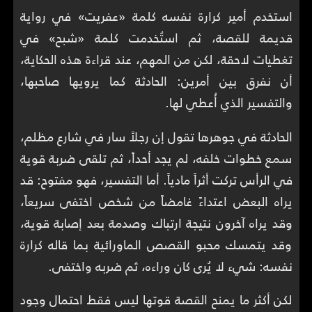
استخدم أمير كرارة نفسه كلمة «عفريت» في رواية
قديمة للقصة، ثم استُخدمت كلمة «شبح» في
تغطيات لاحقة، لكن من المهم، عند قراءة هذه الحكاية،
أن نفرق بين أمرين: الحادثة كما يرويها صاحبها،
والتفسير الذي أُعطي لها.
الحادثة في جوهرها تقول إن رجلاً سار في شارع مظلم،
سمع خطوات خلفه، لم يجد أحداً، ثم تلقى ضربة قوية
في الرأس تركت أثراً مادياً. أما التفسير، فهو مفتوح: قد
يراه البعض اعتداءً غامضاً من شخص اختفى سريعاً،
وقد يراه آخرون نتيجة ارتباك وصدمة بعد إصابة قوية،
وقد يتمسك محبو القصص الماورائية بما قاله كرارة
نفسه: شيء لا يُرى كان وراءه، ثم ضربه واختفى.
لكن أكثر ما يمنح القصة قوتها ليس فقط احتمال وجود