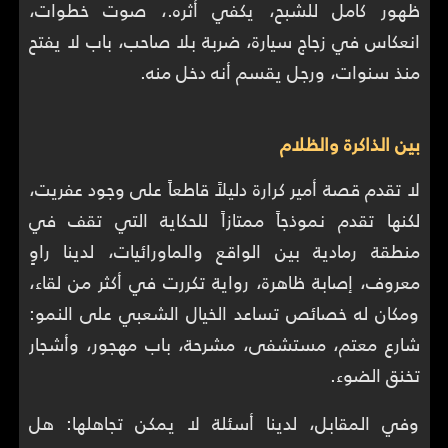
ظهور كامل للشبح، يكفي أثره.، صوت خطوات،
انعكاس في زجاج سيارة، ضربة بلا صاحب، باب لا يفتح
منذ سنوات، ورجل يقسم أنه دخل منه.
بين الذاكرة والظلام
لا تقدم قصة أمير كرارة دليلاً قاطعاً على وجود عفريت،
لكنها تقدم نموذجاً ممتازاً للحكاية التي تقف في
منطقة رمادية بين الواقع والماورائيات، لدينا راوٍ
معروف، إصابة ظاهرة، رواية تكررت في أكثر من لقاء،
ومكان له خصائص تساعد الخيال الشعبي على النمو:
شارع معتم، مستشفى، مشرحة، باب مهجور، وأشجار
تخنق الضوء.
وفي المقابل، لدينا أسئلة لا يمكن تجاهلها: هل