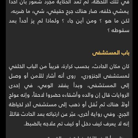
في تلك اللحظة، لم تعد الحكاية مجرد شعور بأن أحداً
يمشي خلفه، صار هناك جرح حقيقي، شيء ما ضربه،
لكن ما هو ؟ ومن أين جاء ؟ ولماذا لم يرَ أحداً بعد
سقوطه ؟
باب المستشفى
كان مكان الحادث، بحسب كرارة، قريباً من الباب الخلفي
لمستشفى الجنزوري، روى أنه أشار للأمن أو وصل
إلى المستشفى، وبدأ يفقد الوعي، في إحدى
الروايات قال إن والده وأشقاءه حضروا لاحقاً، وإنه عولج
أولاً هناك ثم نُقل أو ذهب إلى مستشفى آخر لخياطة
الجرح. وفي رواية أخرى، عبّر عن ارتباكه بعد الحادث قائلاً
إنه لا يعرف كيف دخل أو كيف تم علاجه بالضبط.