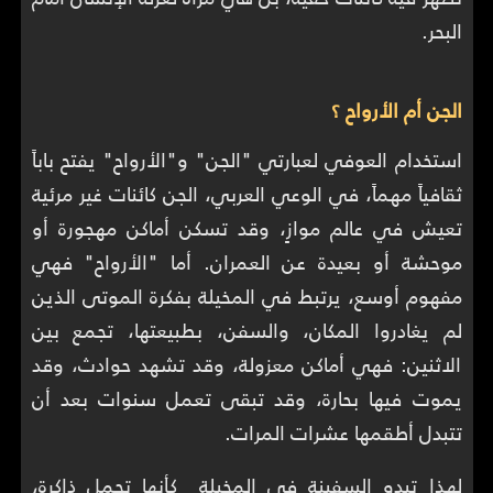
البحر.
الجن أم الأرواح ؟
استخدام العوفي لعبارتي "الجن" و"الأرواح" يفتح باباً
ثقافياً مهماً، في الوعي العربي، الجن كائنات غير مرئية
تعيش في عالم موازٍ، وقد تسكن أماكن مهجورة أو
موحشة أو بعيدة عن العمران. أما "الأرواح" فهي
مفهوم أوسع، يرتبط في المخيلة بفكرة الموتى الذين
لم يغادروا المكان، والسفن، بطبيعتها، تجمع بين
الاثنين: فهي أماكن معزولة، وقد تشهد حوادث، وقد
يموت فيها بحارة، وقد تبقى تعمل سنوات بعد أن
تتبدل أطقمها عشرات المرات.
لهذا تبدو السفينة في المخيلة كأنها تحمل ذاكرة،