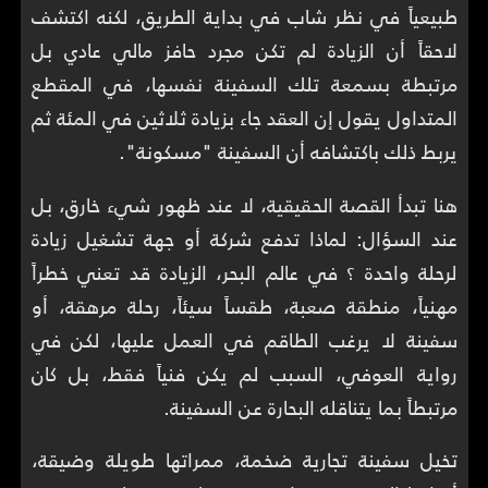
طبيعياً في نظر شاب في بداية الطريق، لكنه اكتشف
لاحقاً أن الزيادة لم تكن مجرد حافز مالي عادي بل
مرتبطة بسمعة تلك السفينة نفسها، في المقطع
المتداول يقول إن العقد جاء بزيادة ثلاثين في المئة ثم
يربط ذلك باكتشافه أن السفينة "مسكونة".
هنا تبدأ القصة الحقيقية، لا عند ظهور شيء خارق، بل
عند السؤال: لماذا تدفع شركة أو جهة تشغيل زيادة
لرحلة واحدة ؟ في عالم البحر، الزيادة قد تعني خطراً
مهنياً، منطقة صعبة، طقساً سيئاً، رحلة مرهقة، أو
سفينة لا يرغب الطاقم في العمل عليها، لكن في
رواية العوفي، السبب لم يكن فنياً فقط، بل كان
مرتبطاً بما يتناقله البحارة عن السفينة.
تخيل سفينة تجارية ضخمة، ممراتها طويلة وضيقة،