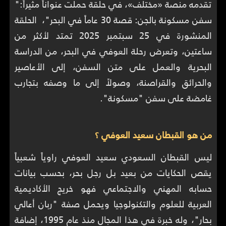
تقدمه منصة «مختلف»، في حلقة حملت عنواناً مثيراً:"
سفن مسكونة بالجن: قصة 30 عاماً في البحر"، الحلقة
المنشورة في 25 سبتمبر 2025 تمتد لأكثر من
ساعتين، وتعرض رحلة العوفي في البحر، من الدراسة
البحرية والعمل على متن السفن، إلى الأعاصير
والحرائق والقراصنة، وصولاً إلى ما وصفه بتجارب
غامضة على سفن "مسكونة".
من هو القبطان سعيد العوفي ؟
ليس القبطان السعودي سعيد العوفي راوياً شعبياً
يقص الحكايات من بعيد بل رجل بحر، بحسب بيانات
حسابه المهني والاجتماعي فهو خريج الأكاديمية
العربية للعلوم والتكنولوجيا ويحمل صفة "ربان أعالي
بحار"، وله خبرة في هذا المجال منذ عام 1995، إضافة