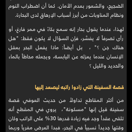
الضجيج، والشعور بعدم الأمان. كما أن اضطراب النوم
ونظام المناوبات من أبرز أسباب الإرهاق لدى البحارة.
لهذا، عندما يقول بحار إنه سمع بكاءً في ممر فارغ، أو
رأى تصرفاً لا يفسَّر، فإن السؤال لا يكون فقط: "هل
هناك جن ؟" ، بل أيضاً: ماذا يفعل البحر بعقل
الإنسان عندما يعزله عن اليابسة، ويجعله محاطاً بالماء
والحديد والليل ؟
قصة السفينة التي زادوا راتبه ليصعد إليها
من أكثر المقاطع تداولاً من حديث العوفي قصة
سفينة قيل إنها "مسكونة"، يروي في المقطع أنه
تلقى عقداً وجد فيه زيادة قدرها 30% على الراتب وكان
وقتها جديداً نسبياً في البحر، فبدا العرض مغرياً وربما