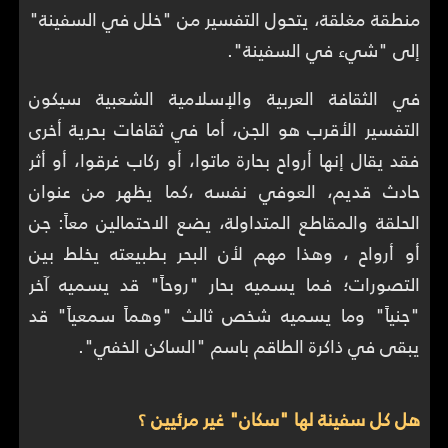
منطقة مغلقة، يتحول التفسير من "خلل في السفينة"
إلى "شيء في السفينة".
في الثقافة العربية والإسلامية الشعبية سيكون
التفسير الأقرب هو الجن، أما في ثقافات بحرية أخرى
فقد يقال إنها أرواح بحارة ماتوا، أو ركاب غرقوا، أو أثر
حادث قديم، العوفي نفسه ،كما يظهر من عنوان
الحلقة والمقاطع المتداولة، يضع الاحتمالين معاً: جن
أو أرواح ، وهذا مهم لأن البحر بطبيعته يخلط بين
التصورات؛ فما يسميه بحار "روحاً" قد يسميه آخر
"جنياً" وما يسميه شخص ثالث "وهماً سمعياً" قد
يبقى في ذاكرة الطاقم باسم "الساكن الخفي".
هل كل سفينة لها "سكان" غير مرئيين ؟