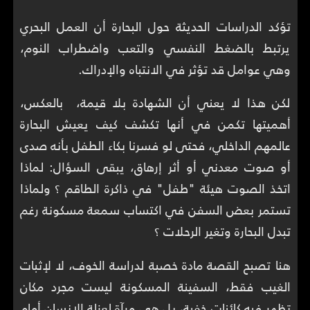
تؤكد الدراسات الحديثة حول البحارة أن العمل البحري
يرتبط بالضغط النفسي والتعب واضطراب النوم،
وهي عوامل قد تؤثر في الانتباه والإدراك.
لكن هذا لا يعني أن الشهادة بلا قيمة، بالعكس،
أهميتها تكمن في أنها تكشف كيف يعيش البحارة
عالمهم الداخلي، فحتى لو فسرنا بكاء الطفل بأنه صدى
أو صوت معدني أو أثر إرهاق، يبقى السؤال: لماذا
اتخذ الصوت هيئة "طفل" في ذاكرة الطاقم ؟ ولماذا
تستمر بعض السفن في اكتساب سمعة مسكونة رغم
تبدل البحارة وتغير الرحلات ؟
هنا تصبح القصة مادة خصبة لدراسة الخوف، لا لإثبات
الغيب فقط، السفينة المسكونة ليست مجرد مكان
تظهر فيه كائنات خفية، بل هي مرآة لعزلة الإنسان أمام