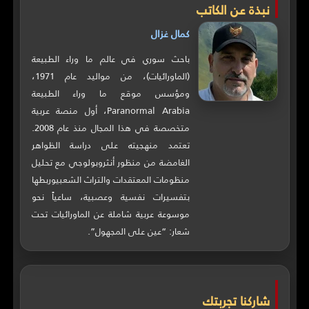
نبذة عن الكاتب
كمال غزال
باحث سوري في عالم ما وراء الطبيعة
(الماورائيات)، من مواليد عام 1971،
ومؤسس موقع ما وراء الطبيعة
Paranormal Arabia، أول منصة عربية
متخصصة في هذا المجال منذ عام 2008.
تعتمد منهجيته على دراسة الظواهر
الغامضة من منظور أنثروبولوجي مع تحليل
منظومات المعتقدات والتراث الشعبيوربطها
بتفسيرات نفسية وعصبية، ساعياً نحو
موسوعة عربية شاملة عن الماورائيات تحت
شعار: “عين على المجهول”.
شاركنا تجربتك