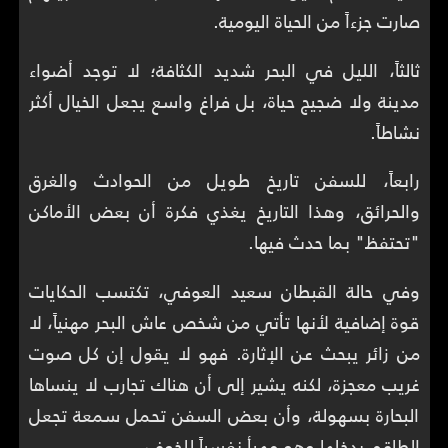
صارت جزءاً من الحياة اليومية.
ثالثاً، الليل في البحر شديد الكثافة؛ لا توجد أضواء
مدينة ولا ضجيج حياة، بل فراغ واسع يجعل الخيال أكثر
نشاطاً.
رابعاً، للسفن تاريخ طويل من الحوادث والغرق
والحرائق، وهذا التاريخ يغذي فكرة أن بعض الأماكن
"تحتفظ" بما حدث فيها.
وفي حالة القبطان سعيد العوفي، تكتسب الحكايات
قوة إضافية لأنها تأتي من شخص عاش البحر مهنياً، لا
من زائر يبحث عن الإثارة. فهو لا يقول إن كل صوت
غريب معجزة، لكنه يشير إلى أن هناك تجارب لا ينساها
البحارة بسهولة، وأن بعض السفن تحمل سمعة تجعل
الطاقم يدخلها وهو مهيأ نفسياً للخوف.