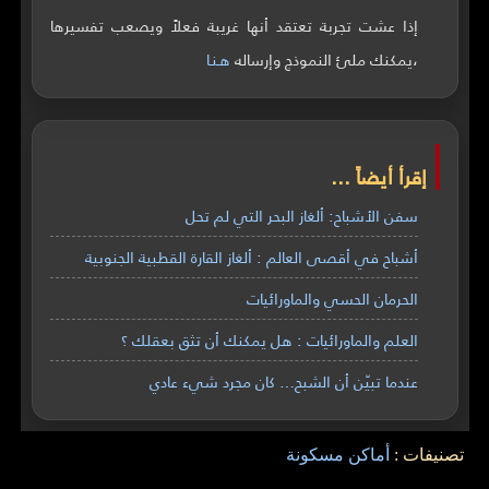
إذا عشت تجربة تعتقد أنها غريبة فعلاً ويصعب تفسيرها
،يمكنك ملئ النموذج وإرساله
هـنـا
إقرأ أيضاً ...
سفن الأشباح: ألغاز البحر التي لم تحل
أشباح في أقصى العالم : ألغاز القارة القطبية الجنوبية
الحرمان الحسي والماورائيات
العلم والماورائيات : هل يمكنك أن تثق بعقلك ؟
عندما تبيّن أن الشبح… كان مجرد شيء عادي
تصنيفات :
أماكن مسكونة