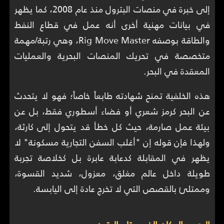
إلى خبرة في منصات البترول منذ عام 2008، كما يظهر
في بيانات مهنية أخرى أنه عمل في قطاع النفط
والطاقة بوصفه Rig Move Master، وهي رتبة/مهمة
متخصصة في تحريك المنصات البحرية والعمليات
المعقدة في البحر.
هذه الخلفية تمنح شهادته طابعاً خاصاً؛ فهو لا يتحدث
عن البحر كرمز شعري أو فضاء أسطوري فقط، بل عن
بيئة عمل صارمة، حيث كل خطأ قد يتحول إلى كارثة،
ولهذا فإن قوله إن "أغلب السفن التجارية مسكونة" لا
يظهر في المقابلة كدعابة عابرة بل كخلاصة تجربة
طويلة داخل عالم مغلق، معزول، شديد القسوة،
وممتلئ بالقصص التي لا تخرج عادة إلى اليابسة.