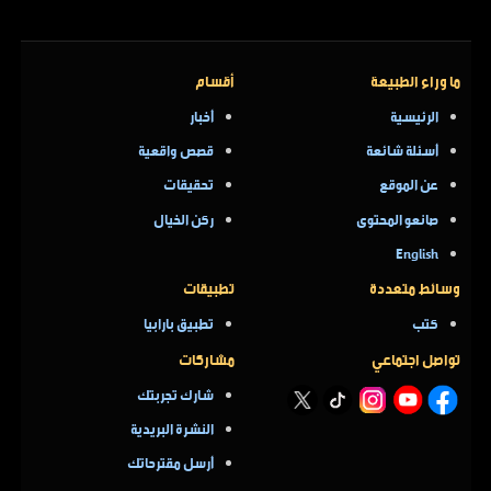
ما وراء الطبيعة
أقسام
الرئيسية
أخبار
أسئلة شائعة
قصص واقعية
عن الموقع
تحقيقات
صانعو المحتوى
ركن الخيال
English
وسائط متعددة
تطبيقات
كتب
تطبيق بارابيا
تواصل اجتماعي
مشاركات
شارك تجربتك
النشرة البريدية
أرسل مقترحاتك